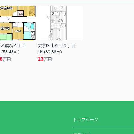
橋区成増４丁目
文京区小石川５丁目
 (58.43㎡)
1K (30.36㎡)
.8
13
万円
万円
トップページ