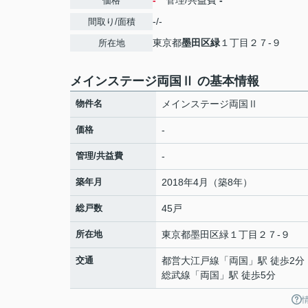
-
管理/共益費
-
価格
-/-
間取り/面積
東京都
墨田区
緑
１丁目２７-９
所在地
メインステージ両国Ⅱ の基本情報
物件名
メインステージ両国Ⅱ
価格
-
管理/共益費
-
築年月
2018年4月（築8年）
総戸数
45戸
所在地
東京都
墨田区
緑
１丁目２７-９
交通
都営大江戸線
「
両国
」駅 徒歩2分
総武線
「
両国
」駅 徒歩5分