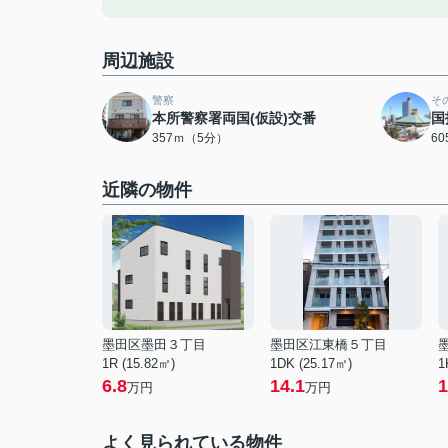
周辺施設
警察
そ
本所警察署両国(仮設)交番
国
357ｍ（5分）
6
近隣の物件
墨田区墨田３丁目
墨田区江東橋５丁目
1R (15.82㎡)
1DK (25.17㎡)
1
6.8
14.1
1
万円
万円
よく見られている物件