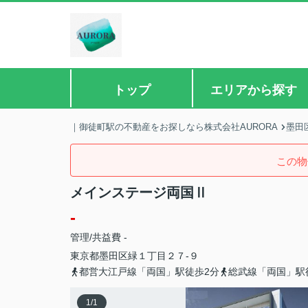
トップ
エリアから探す
｜御徒町駅の不動産をお探しなら株式会社AURORA
墨田
この物
メインステージ両国Ⅱ
-
管理/共益費 -
東京都
墨田区
緑
１丁目２７-９
都営大江戸線「両国」駅徒歩2分
総武線「両国」駅
1
/
1