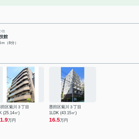
の他
技館
05ｍ（8分）
墨田区菊川３丁目
墨田区菊川３丁目
K (25.14㎡)
1LDK (43.15㎡)
1.9
16.5
万円
万円