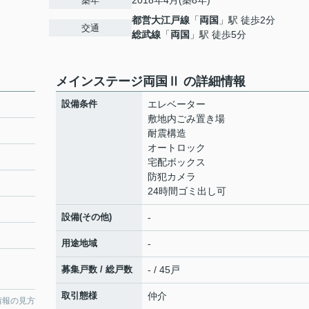
2018年4月(築8年)
築年
都営大江戸線
「
両国
」駅 徒歩2分
交通
総武線
「
両国
」駅 徒歩5分
メインステージ両国Ⅱ の詳細情報
設備条件
エレベーター
敷地内ごみ置き場
耐震構造
オートロック
宅配ボックス
防犯カメラ
24時間ゴミ出し可
設備(その他)
-
用途地域
-
募集戸数 / 総戸数
- / 45戸
取引態様
仲介
情報の見方