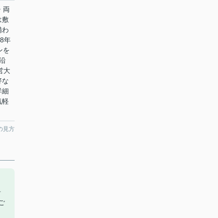
 両
は敷
備わ
8年
ンを
沿
営大
好な
詳細
気軽
の見方
沿
ご