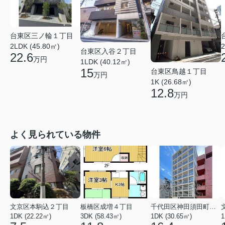
台東区三ノ輪１丁目
2LDK (45.80㎡)
2
台東区入谷２丁目
22.6
万円
1LDK (40.12㎡)
15
台東区鳥越１丁目
万円
1K (26.68㎡)
12.8
万円
よく見られている物件
文京区本駒込２丁目
板橋区成増４丁目
千代田区神田須田町１丁目
1DK (22.22㎡)
3DK (58.43㎡)
1DK (30.65㎡)
1