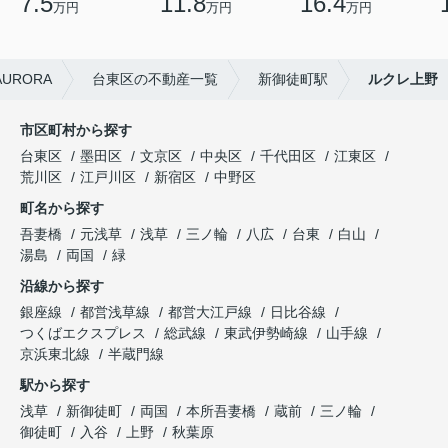
7.5
11.8
16.4
万円
万円
万円
RORA
台東区の不動産一覧
新御徒町駅
ルクレ上野
市区町村から探す
台東区
墨田区
文京区
中央区
千代田区
江東区
荒川区
江戸川区
新宿区
中野区
町名から探す
吾妻橋
元浅草
浅草
三ノ輪
八広
台東
白山
湯島
両国
緑
沿線から探す
銀座線
都営浅草線
都営大江戸線
日比谷線
つくばエクスプレス
総武線
東武伊勢崎線
山手線
京浜東北線
半蔵門線
駅から探す
浅草
新御徒町
両国
本所吾妻橋
蔵前
三ノ輪
御徒町
入谷
上野
秋葉原