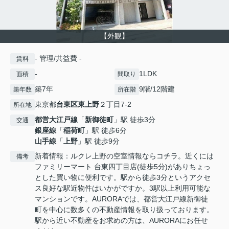
【外観】
- 管理/共益費 -
賃料
-
1LDK
面積
間取り
築7年
9階/12階建
築年数
所在階
東京都
台東区
東上野
２丁目7-2
所在地
都営大江戸線
「
新御徒町
」駅 徒歩3分
交通
銀座線
「
稲荷町
」駅 徒歩6分
山手線
「
上野
」駅 徒歩9分
新着情報：ルクレ上野の空室情報ならコチラ。近くには
備考
ファミリーマート 台東四丁目店(徒歩5分)がありちょっ
とした買い物に便利です。駅から徒歩3分というアクセ
ス良好な駅近物件はいかがですか。3駅以上利用可能な
マンションです。AURORAでは、都営大江戸線新御徒
町を中心に数多くの不動産情報を取り扱っております。
駅から近い不動産をお求めの方は、AURORAにお任せ