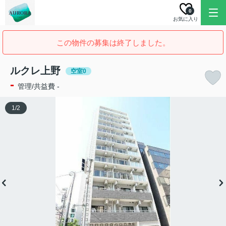
0
お気に入り
この物件の募集は終了しました。
ルクレ上野
空室0
-
管理/共益費 -
1
/
2