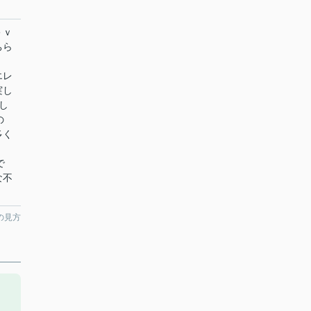
ｅｖ
ちら
エレ
実し
し
の
多く
で
な不
の見方