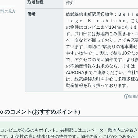
取引態様
仲介
情報の見方
備考
総武線錦糸町駅周辺物件：Ｂｅｌｌ
ｉａｇｅ Ｋｉｎｓｈｉｃｈｏ。こ
の物件はコンビニまで194mにありま
す。共用部には敷地内ごみ置き場・
ベータなどが揃っており、とても充
ています。周辺に2駅ありの電車通勤
やすい物件です。駅まで徒歩10分な
で、アクセスの良い物件です。より
の不動産情報をお求めなら、まずは
AURORAまでご連絡ください。当社
は、総武線錦糸町を中心に多種多様
動産情報を取り扱っております。
情報
ｏのコメント(おすすめポイント)
にコンビニがあるのもポイント。共用部にはエレベータ・敷地内ごみ置き
です。利便性の高い徒歩10分の物件です。物件の近くに駅が2つあるた