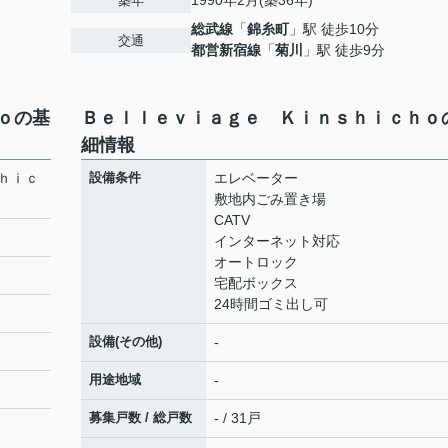
1990年2月(築36年)
築年
総武線
「
錦糸町
」駅 徒歩10分
交通
都営新宿線
「
菊川
」駅 徒歩9分
ｏの基
Ｂｅｌｌｅｖｉａｇｅ Ｋｉｎｓｈｉｃｈｏ
細情報
ｈｉｃ
設備条件
エレベーター
敷地内ごみ置き場
CATV
インターネット対応
オートロック
宅配ボックス
24時間ゴミ出し可
設備(その他)
-
用途地域
-
募集戸数 / 総戸数
- / 31戸