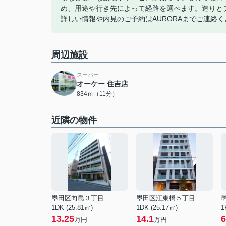
め、用途や行き先によって経路を選べます。造りと
詳しい情報や内見のご予約はAURORAまでご連絡
周辺施設
スーパー
オーケー 住吉店
834ｍ（11分）
近隣の物件
墨田区向島３丁目
墨田区江東橋５丁目
1DK (25.81㎡)
1DK (25.17㎡)
1
13.25
14.1
6
万円
万円