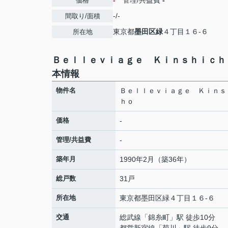
-
管理/共益費
-
価格
-/-
間取り/面積
東京都
墨田区
緑
４丁目１６-６
所在地
Ｂｅｌｌｅｖｉａｇｅ Ｋｉｎｓｈｉｃｈ
本情報
物件名
Ｂｅｌｌｅｖｉａｇｅ Ｋｉｎｓ
ｈｏ
価格
-
管理/共益費
-
築年月
1990年2月（築36年）
総戸数
31戸
所在地
東京都
墨田区
緑
４丁目１６-６
交通
総武線
「
錦糸町
」駅 徒歩10分