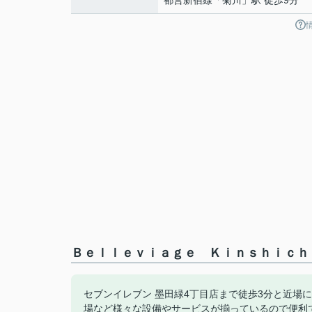
都営新宿線
「
菊川
」駅 徒歩9分
Ｂｅｌｌｅｖｉａｇｅ Ｋｉｎｓｈｉｃｈ
セブンイレブン 墨田緑4丁目店まで徒歩3分と近場
場など様々な設備やサービスが揃っているので便利