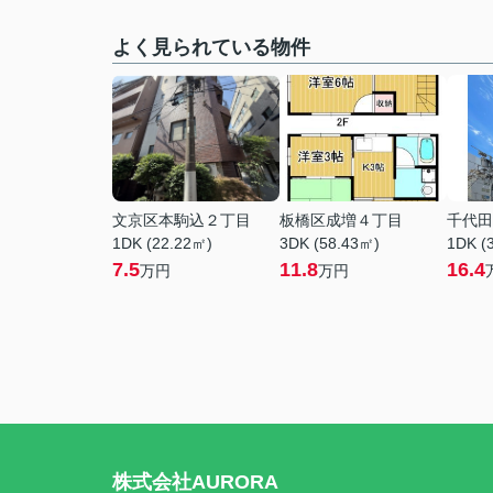
よく見られている物件
文京区本駒込２丁目
板橋区成増４丁目
千代田
1DK (22.22㎡)
3DK (58.43㎡)
1DK (
7.5
11.8
16.4
万円
万円
株式会社AURORA