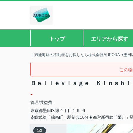
トップ
エリアから探す
｜御徒町駅の不動産をお探しなら株式会社AURORA
墨田
この物
Ｂｅｌｌｅｖｉａｇｅ Ｋｉｎｓｈｉ
-
管理/共益費 -
東京都
墨田区
緑
４丁目１６-６
総武線「錦糸町」駅徒歩10分
都営新宿線「菊川」駅
1
/
3