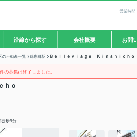
営業時間：
沿線から探す
会社概要
お問
Ｂｅｌｌｅｖｉａｇｅ Ｋｉｎｓｈｉｃｈｏ
区の不動産一覧
錦糸町駅
件の募集は終了しました。
ｃｈｏ
徒歩9分