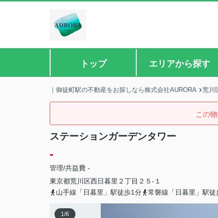
トップ
エリアから探す
｜御徒町駅の不動産をお探しなら株式会社AURORA
荒川
この物
ステーションガーデンタワー
-
管理/共益費 -
東京都
荒川区
西日暮里
２丁目２５-１
山手線「日暮里」駅徒歩1分
常磐線「日暮里」駅徒
1
/
6