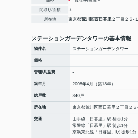
-
管理/共益費
-
価格
-/-
間取り/面積
東京都
荒川区
西日暮里
２丁目２５-
所在地
ステーションガーデンタワーの基本情報
物件名
ステーションガーデンタワー
価格
-
管理/共益費
-
築年月
2008年4月（築18年）
総戸数
340戸
所在地
東京都
荒川区
西日暮里
２丁目２５
交通
山手線
「
日暮里
」駅 徒歩1分
常磐線
「
日暮里
」駅 徒歩1分
京浜東北線
「
日暮里
」駅 徒歩1分