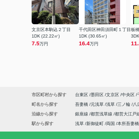
文京区本駒込２丁目
千代田区神田須田町１丁目
板
1DK (22.22㎡)
1DK (30.65㎡)
3DK
7.5
16.4
11
万円
万円
市区町村から探す
台東区
墨田区
文京区
中央区
町名から探す
吾妻橋
元浅草
浅草
三ノ輪
八
沿線から探す
銀座線
都営浅草線
都営大江戸
駅から探す
浅草
新御徒町
両国
本所吾妻橋