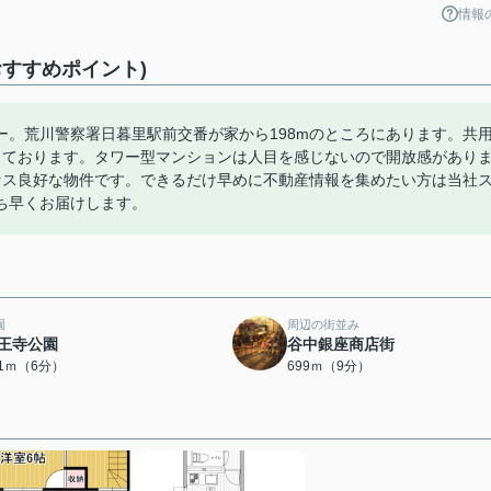
情報
すすめポイント)
。荒川警察署日暮里駅前交番が家から198mのところにあります。共
っております。タワー型マンションは人目を感じないので開放感があり
セス良好な物件です。できるだけ早めに不動産情報を集めたい方は当社
ち早くお届けします。
園
周辺の街並み
王寺公園
谷中銀座商店街
21ｍ（6分）
699ｍ（9分）