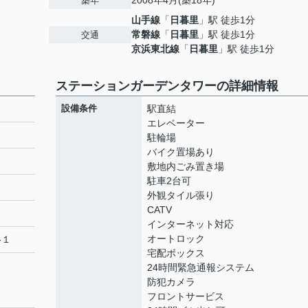
2008年4月(築18年)
築年
山手線
「
日暮里
」駅 徒歩1分
常磐線
「
日暮里
」駅 徒歩1分
交通
１
京浜東北線
「
日暮里
」駅 徒歩1分
ステーションガーデンタワーの詳細情報
設備条件
駅直結
エレベーター
駐輪場
バイク置場あり
敷地内ごみ置き場
駐車2台可
外観タイル張り
CATV
インターネット対応
オートロック
-１
宅配ボックス
24時間緊急通報システム
防犯カメラ
フロントサービス