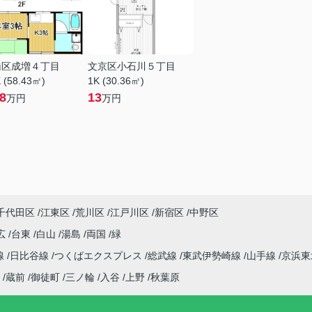
橋区成増４丁目
文京区小石川５丁目
 (58.43㎡)
1K (30.36㎡)
.8
13
万円
万円
千代田区
江東区
荒川区
江戸川区
新宿区
中野区
広
台東
白山
湯島
両国
緑
線
日比谷線
つくばエクスプレス
総武線
東武伊勢崎線
山手線
京浜
蔵前
御徒町
三ノ輪
入谷
上野
秋葉原