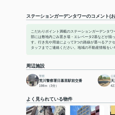
ステーションガーデンタワーのコメント(お
こだわりポイント満載のステーションガーデンタワー
部には敷地内ごみ置き場・エレベータ2基などが揃
す。行き先や用途によって3つの路線が選べるアク
タッフまでご連絡ください。地域の不動産情報をい
周辺施設
警察
公
荒川警察署日暮里駅前交番
天
198ｍ（3分）
4
よく見られている物件