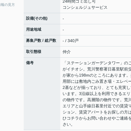
24時間ゴミ出し可
情報の見方
コンシェルジュサービス
設備(その他)
-
用途地域
-
募集戸数 / 総戸数
- / 340戸
取引態様
仲介
備考
「ステーションガーデンタワー」の
がイチオシ。荒川警察署日暮里駅前
が家から198mのところにあります。
用部には敷地内ごみ置き場・エレベ
2基などが揃っており、とても充実し
います。3沿線以上を利用できるエリ
の物件です。高層階の物件です。荒
エリアと山手線日暮里付近での賃貸
ション、賃貸アパートをお探しの方
ひコチラからお問い合わせやご連絡
さい。