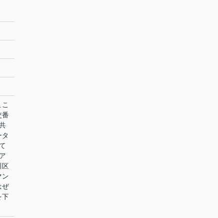
ここ
交番
共
ータ
て
ア
川区
マン
はぜ
を下