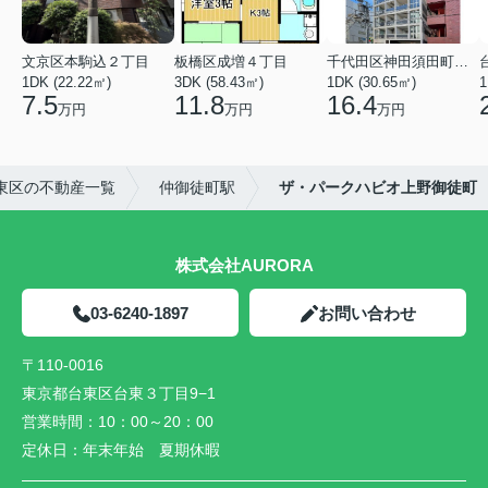
文京区本駒込２丁目
板橋区成増４丁目
千代田区神田須田町１丁目
1DK (22.22㎡)
3DK (58.43㎡)
1DK (30.65㎡)
1
7.5
11.8
16.4
万円
万円
万円
東区の不動産一覧
仲御徒町駅
ザ・パークハビオ上野御徒町
株式会社AURORA
03-6240-1897
お問い合わせ
〒110-0016
東京都台東区台東３丁目9−1
営業時間：
10：00～20：00
定休日：
年末年始 夏期休暇