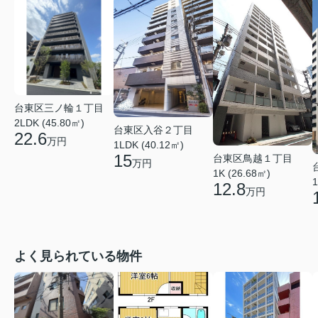
台東区三ノ輪１丁目
2LDK (45.80㎡)
台東区入谷２丁目
22.6
万円
1LDK (40.12㎡)
15
台東区鳥越１丁目
万円
1K (26.68㎡)
1
12.8
万円
よく見られている物件