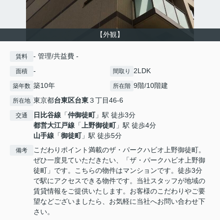
【外観】
- 管理/共益費 -
賃料
-
2LDK
面積
間取り
築10年
9階/10階建
築年数
所在階
東京都
台東区
台東
３丁目46-6
所在地
日比谷線
「
仲御徒町
」駅 徒歩3分
交通
都営大江戸線
「
上野御徒町
」駅 徒歩4分
山手線
「
御徒町
」駅 徒歩5分
こだわりポイント満載のザ・パークハビオ上野御徒町。
備考
ぜひ一度見ていただきたい、「ザ・パークハビオ上野御
徒町」です。こちらの物件はマンションです。徒歩3分
で駅にアクセスできる物件です。当社スタッフが地域の
賃貸情報をご提供いたします。お客様のこだわりやご要
望などございましたら、お気軽に当社へお問い合わせ下
さい。