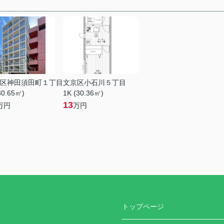
区神田須田町１丁目
文京区小石川５丁目
30.65㎡)
1K (30.36㎡)
13
万円
万円
トップページ