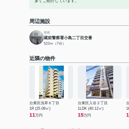
多くご紹介しています。
周辺施設
警察
蔵前警察署小島二丁目交番
523ｍ（7分）
近隣の物件
台東区浅草６丁目
台東区入谷２丁目
1R (25.08㎡)
1LDK (40.12㎡)
1
11
15
1
万円
万円