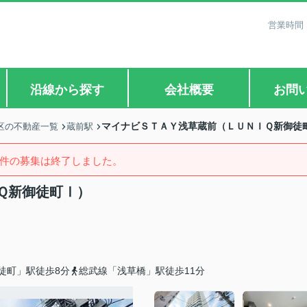
営業時間：
沿線から探す
会社概要
お問
マイナビＳＴＡＹ浅草蔵前（ＬＵＮＩＱ新御徒
区の不動産一覧
蔵前駅
件の募集は終了しました。
Ｑ新御徒町Ⅰ）
徒町」駅徒歩8分
総武線「浅草橋」駅徒歩11分