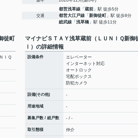
2020年12月(築5年)
築年
都営浅草線
「
蔵前
」駅 徒歩5分
都営大江戸線
「
新御徒町
」駅 徒歩8分
交通
総武線
「
浅草橋
」駅 徒歩11分
御徒町
マイナビＳＴＡＹ浅草蔵前（ＬＵＮＩＱ新御
Ⅰ）の詳細情報
ＮＩＱ
設備条件
エレベーター
インターネット対応
オートロック
宅配ボックス
防犯カメラ
設備(その他)
-
用途地域
-
募集戸数 / 総戸数
- / -
取引態様
仲介