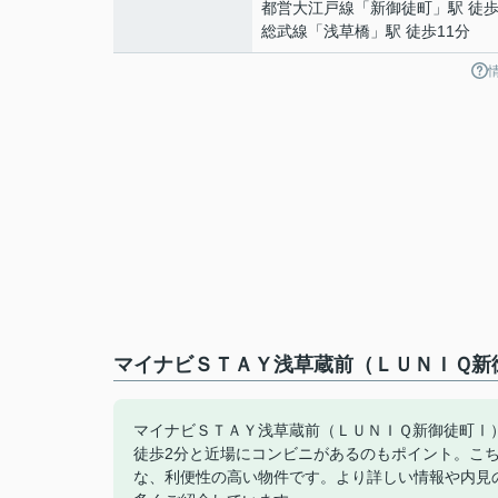
都営大江戸線
「
新御徒町
」駅 徒歩
総武線
「
浅草橋
」駅 徒歩11分
マイナビＳＴＡＹ浅草蔵前（ＬＵＮＩＱ新
マイナビＳＴＡＹ浅草蔵前（ＬＵＮＩＱ新御徒町Ⅰ
徒歩2分と近場にコンビニがあるのもポイント。こ
な、利便性の高い物件です。より詳しい情報や内見の