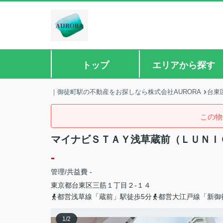
トップ
エリアから探す
｜御徒町駅の不動産をお探しなら株式会社AURORA
台東
この物
マイナビＳＴＡＹ浅草蔵前（ＬＵＮＩ
-
管理/共益費 -
東京都
台東区
三筋
１丁目２-１４
都営浅草線「蔵前」駅徒歩5分
都営大江戸線「新御
1
/
2