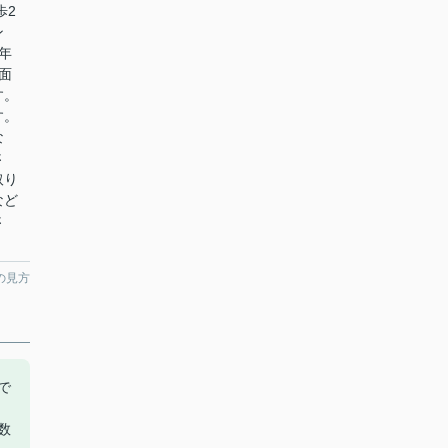
歩2
ン
年
面
す。
す。
な
さ
取り
など
さ
の見方
で
数