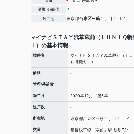
-
管理/共益費
-
価格
-/-
間取り/面積
東京都
台東区
三筋
１丁目２-１４
所在地
マイナビＳＴＡＹ浅草蔵前（ＬＵＮＩＱ新
Ⅰ）の基本情報
物件名
マイナビＳＴＡＹ浅草蔵前（ＬＵ
新御徒町Ⅰ）
価格
-
管理/共益費
-
築年月
2020年12月（築5年）
総戸数
-
所在地
東京都
台東区
三筋
１丁目２-１４
交通
都営浅草線
「
蔵前
」駅 徒歩5分