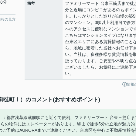
8分
備考
ファミリーマート 台東三筋店まで徒
分と近場にコンビニがあるのもポイ
ト。しっかりとした造りが自慢の築5
情報の見方
のマンション。3駅以上利用可で多方
へのアクセスに便利なマンションで
こちらはマンションタイプになりま
台東区エリアにある賃貸情報のこと
ら、地域に密着した当社へお任せ下
い。当社は、多種多様な賃貸情報を
扱っております。ご要望や不明な点
ございましたら、お気軽にご連絡下
い。
情報
御徒町Ⅰ）のコメント(おすすめポイント)
）：都営浅草線蔵前駅にも近くて便利。ファミリーマート 台東三筋店ま
ちらの物件にはエレベーターがあります。駅まで徒歩5分の立地が魅力的
ご予約はAURORAまでご連絡ください。台東区を中心に不動産情報を