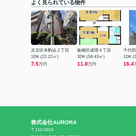
よく見られている物件
文京区本駒込２丁目
板橋区成増４丁目
千代田
1DK (22.22㎡)
3DK (58.43㎡)
1DK (
7.5
11.8
16.4
万円
万円
株式会社AURORA
〒110-0016