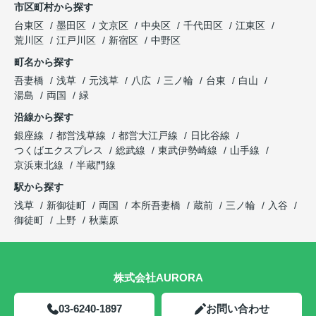
市区町村から探す
台東区
墨田区
文京区
中央区
千代田区
江東区
荒川区
江戸川区
新宿区
中野区
町名から探す
吾妻橋
浅草
元浅草
八広
三ノ輪
台東
白山
湯島
両国
緑
沿線から探す
銀座線
都営浅草線
都営大江戸線
日比谷線
つくばエクスプレス
総武線
東武伊勢崎線
山手線
京浜東北線
半蔵門線
駅から探す
浅草
新御徒町
両国
本所吾妻橋
蔵前
三ノ輪
入谷
御徒町
上野
秋葉原
株式会社AURORA
03-6240-1897
お問い合わせ