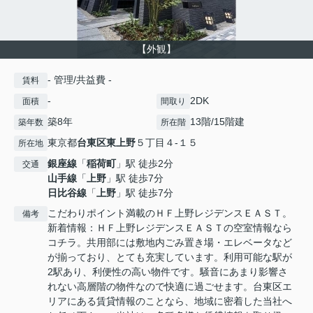
【外観】
- 管理/共益費 -
賃料
-
2DK
面積
間取り
築8年
13階/15階建
築年数
所在階
東京都
台東区
東上野
５丁目４-１５
所在地
銀座線
「
稲荷町
」駅 徒歩2分
交通
山手線
「
上野
」駅 徒歩7分
日比谷線
「
上野
」駅 徒歩7分
こだわりポイント満載のＨＦ上野レジデンスＥＡＳＴ。
備考
新着情報：ＨＦ上野レジデンスＥＡＳＴの空室情報なら
コチラ。共用部には敷地内ごみ置き場・エレベータなど
が揃っており、とても充実しています。利用可能な駅が
2駅あり、利便性の高い物件です。騒音にあまり影響さ
れない高層階の物件なので快適に過ごせます。台東区エ
リアにある賃貸情報のことなら、地域に密着した当社へ