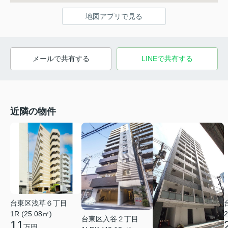
地図アプリで見る
メールで共有する
LINEで共有する
近隣の物件
台東区浅草６丁目
1R (25.08㎡)
2
台東区入谷２丁目
11
万円