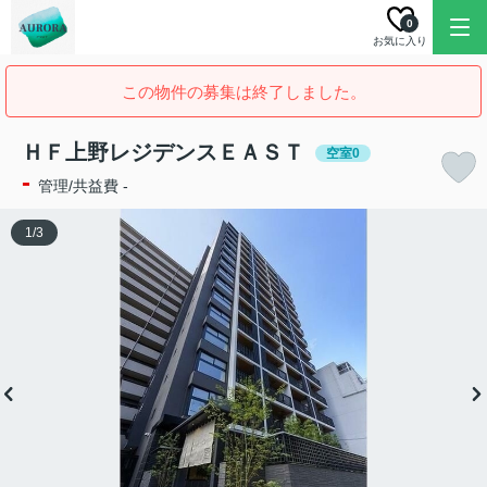
0
お気に入り
この物件の募集は終了しました。
ＨＦ上野レジデンスＥＡＳＴ
空室0
-
管理/共益費 -
1
/
3