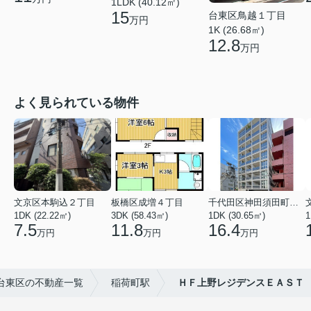
1LDK (40.12㎡)
15
台東区鳥越１丁目
万円
1K (26.68㎡)
12.8
万円
よく見られている物件
文京区本駒込２丁目
板橋区成増４丁目
千代田区神田須田町１丁目
1DK (22.22㎡)
3DK (58.43㎡)
1DK (30.65㎡)
1
7.5
11.8
16.4
万円
万円
万円
台東区の不動産一覧
稲荷町駅
ＨＦ上野レジデンスＥＡＳＴ