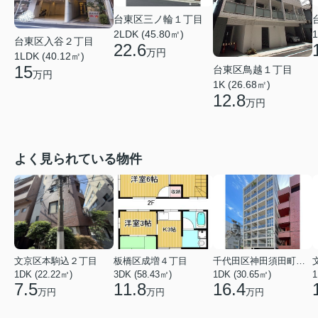
台東区三ノ輪１丁目
2LDK (45.80㎡)
1
台東区入谷２丁目
22.6
万円
1LDK (40.12㎡)
15
台東区鳥越１丁目
万円
1K (26.68㎡)
12.8
万円
よく見られている物件
文京区本駒込２丁目
板橋区成増４丁目
千代田区神田須田町１丁目
1DK (22.22㎡)
3DK (58.43㎡)
1DK (30.65㎡)
1
7.5
11.8
16.4
万円
万円
万円