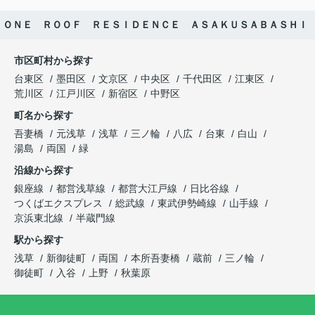
ＯＮＥ ＲＯＯＦ ＲＥＳＩＤＥＮＣＥ ＡＳＡＫＵＳＡＢＡＳＨＩ
市区町村から探す
台東区
墨田区
文京区
中央区
千代田区
江東区
荒川区
江戸川区
新宿区
中野区
町名から探す
吾妻橋
元浅草
浅草
三ノ輪
八広
台東
白山
湯島
両国
緑
沿線から探す
銀座線
都営浅草線
都営大江戸線
日比谷線
つくばエクスプレス
総武線
東武伊勢崎線
山手線
京浜東北線
半蔵門線
駅から探す
浅草
新御徒町
両国
本所吾妻橋
蔵前
三ノ輪
御徒町
入谷
上野
秋葉原