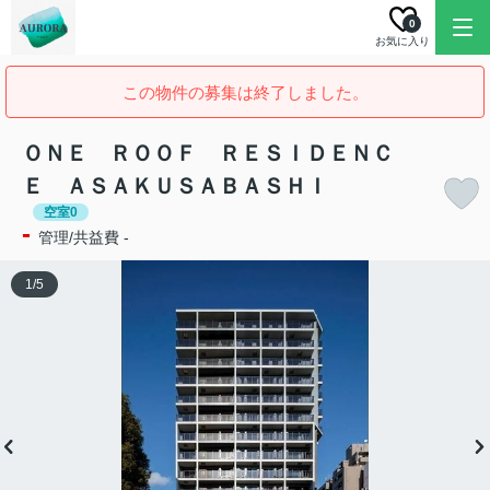
0
お気に入り
この物件の募集は終了しました。
ＯＮＥ ＲＯＯＦ ＲＥＳＩＤＥＮＣ
Ｅ ＡＳＡＫＵＳＡＢＡＳＨＩ
空室0
-
管理/共益費 -
1
/
5