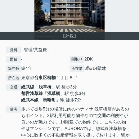
【外観】
- 管理/共益費 -
賃料
-
2DK
面積
間取り
築4年
3階/14階建
築年数
所在階
東京都
台東区
柳橋
１丁目８-１
所在地
総武線
「
浅草橋
」駅 徒歩3分
交通
都営浅草線
「
浅草橋
」駅 徒歩3分
総武本線
「
馬喰町
」駅 徒歩7分
歩いて徒歩5分の場所に肉のハナマサ 浅草橋店があるの
備考
もポイント。2駅利用可能な物件なので交通の利便性が
良いのが魅力です。14階建ての物件です。こちらの物
件はマンションです。AURORAでは、総武線浅草橋を
中心に数多くの不動産情報を取り扱っております。駅か