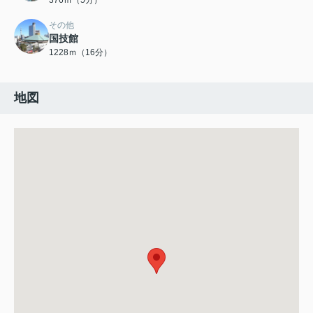
376ｍ（5分）
その他
国技館
1228ｍ（16分）
地図