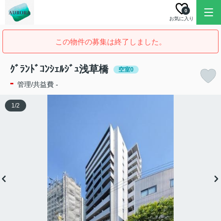
0
お気に入り
この物件の募集は終了しました。
ｸﾞﾗﾝﾄﾞｺﾝｼｪﾙｼﾞｭ浅草橋
空室0
-
管理/共益費 -
1
/
2