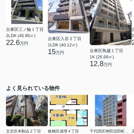
台東区三ノ輪１丁目
2LDK (45.80㎡)
2
台東区入谷２丁目
22.6
万円
1LDK (40.12㎡)
15
台東区鳥越１丁目
万円
1K (26.68㎡)
12.8
万円
よく見られている物件
文京区本駒込２丁目
板橋区成増４丁目
千代田区神田須田町１丁目