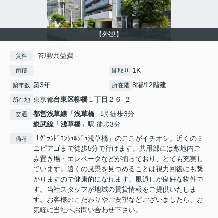
【外観】
- 管理/共益費 -
賃料
-
1K
面積
間取り
築3年
8階/12階建
築年数
所在階
東京都
台東区
柳橋
１丁目２６-２
所在地
都営浅草線
「
浅草橋
」駅 徒歩3分
交通
総武線
「
浅草橋
」駅 徒歩3分
「ｸﾞﾗﾝﾄﾞｺﾝｼｪﾙｼﾞｭ浅草橋」のここがイチオシ。近くのミ
備考
ニピアゴまで徒歩5分で行けます。共用部には敷地内ご
み置き場・エレベータなどが揃っており、とても充実し
ています。遠くの風景を見つめることは視力回復にも繋
がりますので健康的になれます。風通しが良好な物件で
す。当社スタッフが地域の賃貸情報をご提供いたしま
す。お客様のこだわりやご要望などございましたら、お
気軽に当社へお問い合わせ下さい。