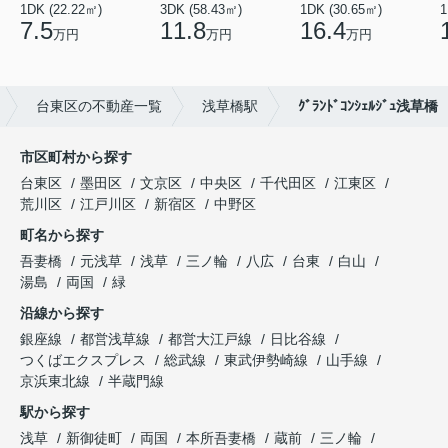
1DK (22.22㎡)
3DK (58.43㎡)
1DK (30.65㎡)
1
7.5
11.8
16.4
万円
万円
万円
台東区の不動産一覧
浅草橋駅
ｸﾞﾗﾝﾄﾞｺﾝｼｪﾙｼﾞｭ浅草橋
市区町村から探す
台東区
墨田区
文京区
中央区
千代田区
江東区
荒川区
江戸川区
新宿区
中野区
町名から探す
吾妻橋
元浅草
浅草
三ノ輪
八広
台東
白山
湯島
両国
緑
沿線から探す
銀座線
都営浅草線
都営大江戸線
日比谷線
つくばエクスプレス
総武線
東武伊勢崎線
山手線
京浜東北線
半蔵門線
駅から探す
浅草
新御徒町
両国
本所吾妻橋
蔵前
三ノ輪