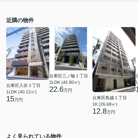
近隣の物件
台東区三ノ輪１丁目
2LDK (45.80㎡)
1
台東区入谷２丁目
22.6
万円
1LDK (40.12㎡)
15
台東区鳥越１丁目
万円
1K (26.68㎡)
12.8
万円
よく見られている物件