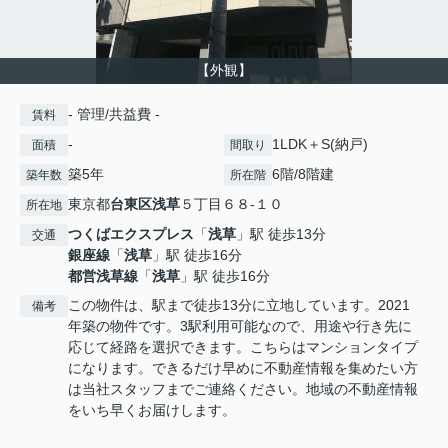
【外観】
- 管理/共益費 -
賃料
-
1LDK＋S(納戸)
面積
間取り
築5年
6階/8階建
築年数
所在階
東京都
台東区
浅草
５丁目６８-１０
所在地
つくばエクスプレス
「
浅草
」駅 徒歩13分
交通
銀座線
「
浅草
」駅 徒歩16分
都営浅草線
「
浅草
」駅 徒歩16分
この物件は、駅まで徒歩13分に立地しています。2021
備考
年築の物件です。3駅利用可能なので、用途や行き先に
応じて経路を選択できます。こちらはマンションタイプ
になります。できるだけ早めに不動産情報を集めたい方
は当社スタッフまでご連絡ください。地域の不動産情報
をいち早くお届けします。