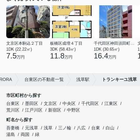
文京区本駒込２丁目
板橋区成増４丁目
千代田区神田須田町１丁目
1DK (22.22㎡)
3DK (58.43㎡)
1DK (30.65㎡)
1
7.5
11.8
16.4
万円
万円
万円
ORA
台東区の不動産一覧
浅草駅
トランキーユ浅草
市区町村から探す
台東区
墨田区
文京区
中央区
千代田区
江東区
荒川区
江戸川区
新宿区
中野区
町名から探す
吾妻橋
元浅草
浅草
三ノ輪
八広
台東
白山
湯島
両国
緑