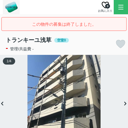
0
お気に入り
この物件の募集は終了しました。
トランキーユ浅草
空室0
-
管理/共益費 -
1
/
4