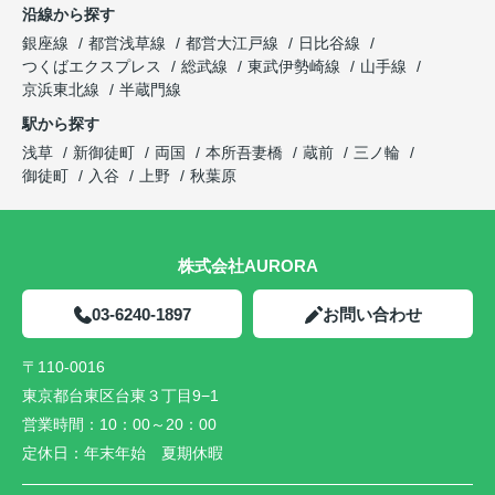
沿線から探す
銀座線
都営浅草線
都営大江戸線
日比谷線
つくばエクスプレス
総武線
東武伊勢崎線
山手線
京浜東北線
半蔵門線
駅から探す
浅草
新御徒町
両国
本所吾妻橋
蔵前
三ノ輪
御徒町
入谷
上野
秋葉原
株式会社AURORA
03-6240-1897
お問い合わせ
〒110-0016
東京都台東区台東３丁目9−1
営業時間：
10：00～20：00
定休日：
年末年始 夏期休暇