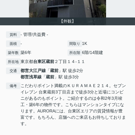
【外観】
- 管理/共益費 -
賃料
-
1K
面積
間取り
築6年
6階/14階建
築年数
所在階
東京都
台東区
蔵前
２丁目１４-１１
所在地
都営大江戸線
「
蔵前
」駅 徒歩2分
交通
都営浅草線
「
蔵前
」駅 徒歩3分
こだわりポイント満載のＫＵＲＡＭＡＥ２１４。セブン
備考
イレブン 台東蔵前3丁目店まで徒歩3分と近場にコンビ
ニがあるのもポイント。ご紹介するのは令和2年3月竣
工・築6年の物件です。こちらはマンションタイプにな
ります。AURORAには、台東区エリアの賃貸情報が豊
富です。もちろん、店舗へのご来店もお待ちしておりま
す。