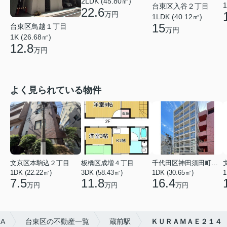
2LDK (45.80㎡)
1
台東区入谷２丁目
22.6
万円
1LDK (40.12㎡)
15
台東区鳥越１丁目
万円
1K (26.68㎡)
12.8
万円
よく見られている物件
文京区本駒込２丁目
板橋区成増４丁目
千代田区神田須田町１丁目
1DK (22.22㎡)
3DK (58.43㎡)
1DK (30.65㎡)
1
7.5
11.8
16.4
万円
万円
万円
A
台東区の不動産一覧
蔵前駅
ＫＵＲＡＭＡＥ２１４