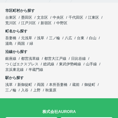
市区町村から探す
台東区
墨田区
文京区
中央区
千代田区
江東区
荒川区
江戸川区
新宿区
中野区
町名から探す
吾妻橋
元浅草
浅草
三ノ輪
八広
台東
白山
湯島
両国
緑
沿線から探す
銀座線
都営浅草線
都営大江戸線
日比谷線
つくばエクスプレス
総武線
東武伊勢崎線
山手線
京浜東北線
半蔵門線
駅から探す
浅草
新御徒町
両国
本所吾妻橋
蔵前
御徒町
三ノ輪
入谷
上野
秋葉原
株式会社AURORA