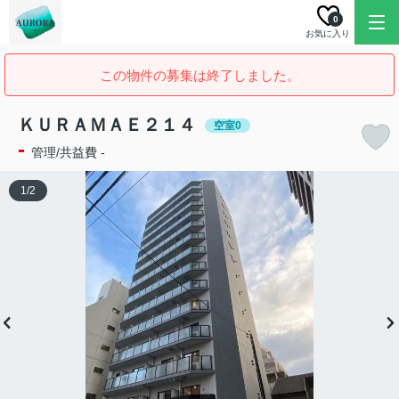
0
お気に入り
この物件の募集は終了しました。
ＫＵＲＡＭＡＥ２１４
空室0
-
管理/共益費 -
1
/
2