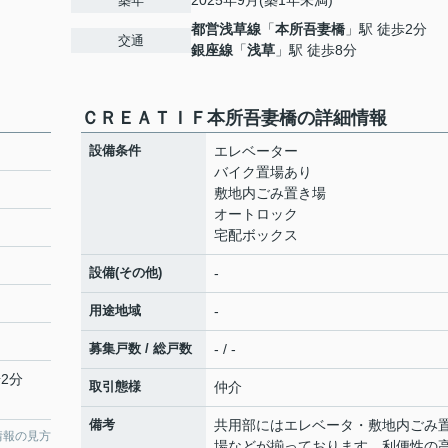
2025年9月(築1年未満)
築年
都営浅草線
「
本所吾妻橋
」駅 徒歩2分
交通
銀座線
「
浅草
」駅 徒歩8分
ＣＲＥＡＴＩＦ本所吾妻橋の詳細情報
設備条件
エレベーター
バイク置場あり
敷地内ごみ置き場
オートロック
宅配ボックス
設備(その他)
-
用途地域
-
募集戸数 / 総戸数
- / -
2分
取引態様
仲介
備考
共用部にはエレベータ・敷地内ごみ
情報の見方
場などが揃っております。利便性の