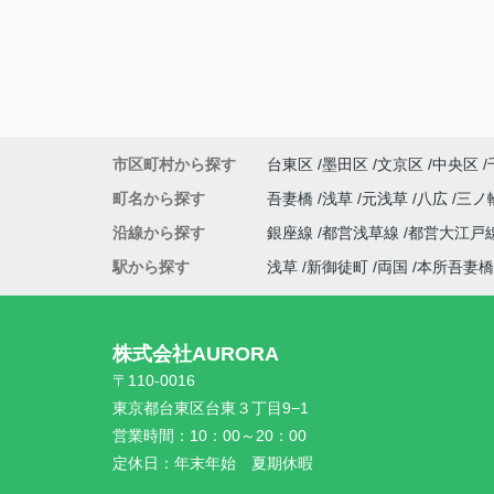
市区町村から探す
台東区
墨田区
文京区
中央区
町名から探す
吾妻橋
浅草
元浅草
八広
三ノ
沿線から探す
銀座線
都営浅草線
都営大江戸
駅から探す
浅草
新御徒町
両国
本所吾妻橋
株式会社AURORA
〒110-0016
東京都台東区台東３丁目9−1
営業時間：
10：00～20：00
定休日：
年末年始 夏期休暇