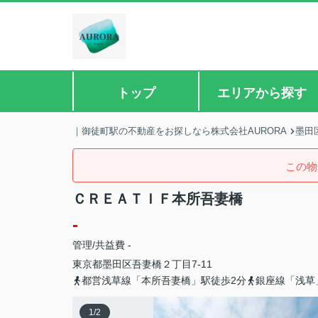
トップ
エリアから探す
｜御徒町駅の不動産をお探しなら株式会社AURORA
墨田
この物
ＣＲＥＡＴＩＦ本所吾妻橋
-
管理/共益費 -
東京都
墨田区
吾妻橋
２丁目7-11
都営浅草線「本所吾妻橋」駅徒歩2分
銀座線「浅草
1
/
2