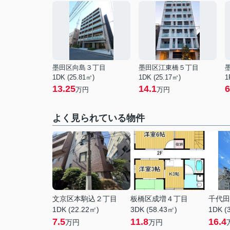
墨田区向島３丁目
墨田区江東橋５丁目
1DK (25.81㎡)
1DK (25.17㎡)
1
13.25
14.1
6
万円
万円
よく見られている物件
文京区本駒込２丁目
板橋区成増４丁目
千代田
1DK (22.22㎡)
3DK (58.43㎡)
1DK (
7.5
11.8
16.4
万円
万円