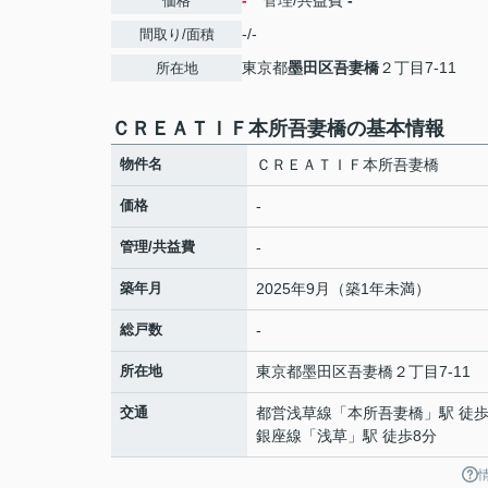
-
管理/共益費
-
価格
-/-
間取り/面積
東京都
墨田区
吾妻橋
２丁目7-11
所在地
ＣＲＥＡＴＩＦ本所吾妻橋の基本情報
物件名
ＣＲＥＡＴＩＦ本所吾妻橋
価格
-
管理/共益費
-
築年月
2025年9月（築1年未満）
総戸数
-
所在地
東京都
墨田区
吾妻橋
２丁目7-11
交通
都営浅草線
「
本所吾妻橋
」駅 徒歩
銀座線
「
浅草
」駅 徒歩8分