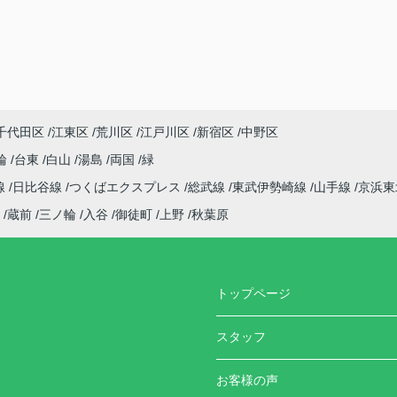
千代田区
江東区
荒川区
江戸川区
新宿区
中野区
輪
台東
白山
湯島
両国
緑
線
日比谷線
つくばエクスプレス
総武線
東武伊勢崎線
山手線
京浜
蔵前
三ノ輪
入谷
御徒町
上野
秋葉原
トップページ
スタッフ
お客様の声