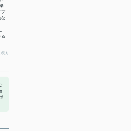
築
イプ
的な
ん
かる
。
の見方
ご
ョ
ポ