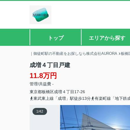
トップ
エリアから探す
｜御徒町駅の不動産をお探しなら株式会社AURORA
板橋
成増４丁目戸建
11.8万円
管理/共益費 -
東京都
板橋区
成増
４丁目17-26
東武東上線「成増」駅徒歩13分
有楽町線「地下鉄成
1
/
42