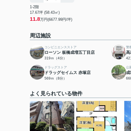
1-2階
17.67坪 (58.43㎡)
11.8
万円(6677.99円/坪)
周辺施設
コンビニエンスストア
警
ローソン 板橋成増五丁目店
高
319ｍ（4分）
4
ドラッグストア
公
ドラッグセイムス 赤塚店
成
569ｍ（8分）
6
よく見られている物件