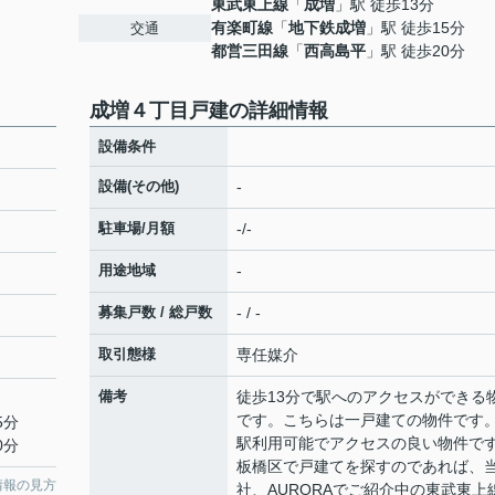
東武東上線
「
成増
」駅 徒歩13分
有楽町線
「
地下鉄成増
」駅 徒歩15分
交通
都営三田線
「
西高島平
」駅 徒歩20分
成増４丁目戸建の詳細情報
設備条件
設備(その他)
-
駐車場/月額
-/-
用途地域
-
募集戸数 / 総戸数
- / -
取引態様
専任媒介
備考
徒歩13分で駅へのアクセスができる
です。こちらは一戸建ての物件です。
5分
駅利用可能でアクセスの良い物件で
0分
板橋区で戸建てを探すのであれば、
情報の見方
社、AURORAでご紹介中の東武東上