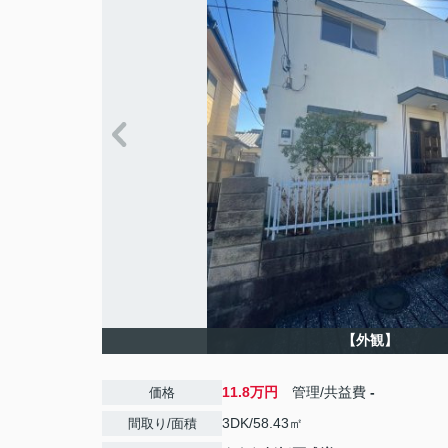
【外観】
11.8万円
管理/共益費
-
価格
3DK/58.43㎡
間取り/面積