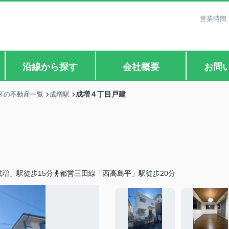
営業時間：
沿線から探す
会社概要
お問
成増４丁目戸建
区の不動産一覧
成増駅
増」駅徒歩15分
都営三田線「西高島平」駅徒歩20分