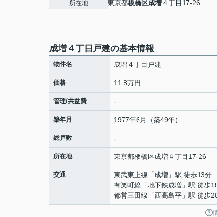
東京都
板橋区
成増
４丁目17-26
所在地
成増４丁目戸建の基本情報
物件名
成増４丁目戸建
価格
11.8万円
管理/共益費
-
築年月
1977年6月（築49年）
総戸数
-
所在地
東京都
板橋区
成増
４丁目17-26
交通
東武東上線
「
成増
」駅 徒歩13分
有楽町線
「
地下鉄成増
」駅 徒歩1
都営三田線
「
西高島平
」駅 徒歩2