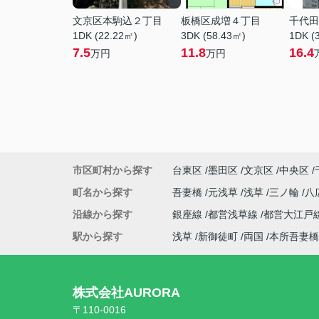
文京区本駒込２丁目
板橋区成増４丁目
千代田
1DK (22.22㎡)
3DK (58.43㎡)
1DK (
7.5
11.8
16.4
万円
万円
市区町村から探す
台東区
墨田区
文京区
中央区
町名から探す
吾妻橋
元浅草
浅草
三ノ輪
八
沿線から探す
銀座線
都営浅草線
都営大江戸
駅から探す
浅草
新御徒町
両国
本所吾妻橋
株式会社AURORA
〒110-0016