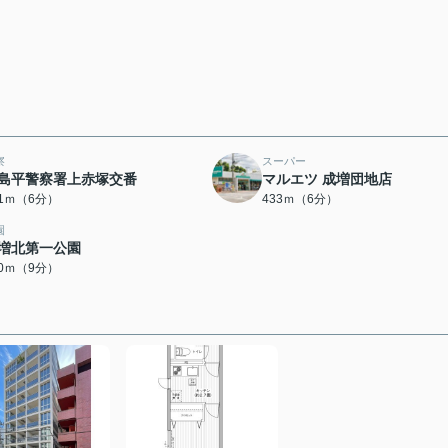
察
スーパー
島平警察署上赤塚交番
マルエツ 成増団地店
21ｍ（6分）
433ｍ（6分）
園
増北第一公園
60ｍ（9分）