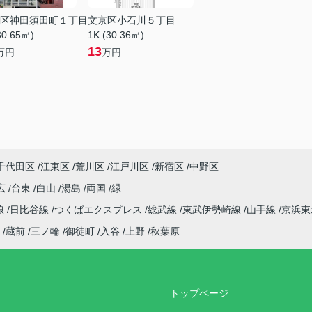
区神田須田町１丁目
文京区小石川５丁目
30.65㎡)
1K (30.36㎡)
13
万円
万円
千代田区
江東区
荒川区
江戸川区
新宿区
中野区
広
台東
白山
湯島
両国
緑
線
日比谷線
つくばエクスプレス
総武線
東武伊勢崎線
山手線
京浜
蔵前
三ノ輪
御徒町
入谷
上野
秋葉原
トップページ