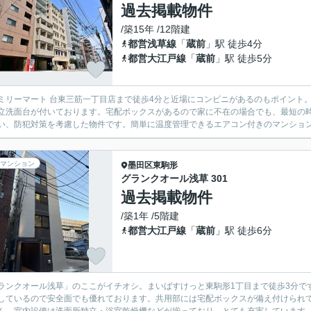
過去掲載物件
/築15年 /12階建
都営浅草線
「
蔵前
」駅 徒歩4分
都営大江戸線
「
蔵前
」駅 徒歩5分
ミリーマート 台東三筋一丁目店まで徒歩4分と近場にコンビニがあるのもポイント
立洗面台が付いております。宅配ボックスがあるので家に不在の場合でも、最短の
い、防犯対策を考慮した物件です。簡単に温度管理できるエアコン付きのマンション
マンション
墨田区
東駒形
グランクオール浅草 301
過去掲載物件
/築1年 /5階建
都営大江戸線
「
蔵前
」駅 徒歩6分
ランクオール浅草」のここがイチオシ。まいばすけっと東駒形1丁目まで徒歩3分で
しているので安全面でも優れております。共用部には宅配ボックスが備え付けられ