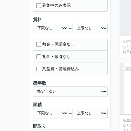
募集中のみ表示
賃料
～
化粧
敷金・保証金なし
ちら
浅草
礼金・敷引なし
共益費・管理費込み
賃貸
築年数
面積
～
新生
など
間取り
てお