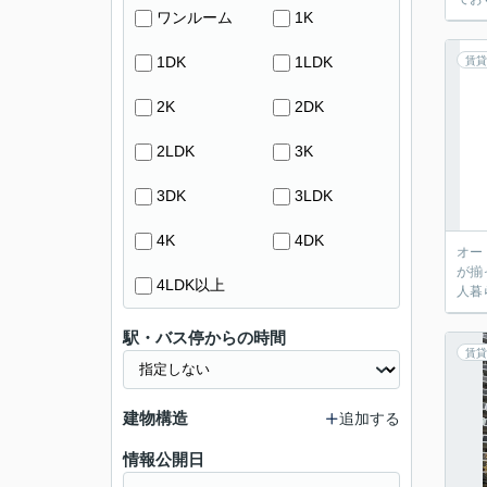
ワンルーム
1K
1DK
1LDK
賃貸
2K
2DK
2LDK
3K
3DK
3LDK
4K
4DK
オー
が揃
4LDK以上
人暮
駅・バス停からの時間
賃貸
建物構造
追加する
情報公開日