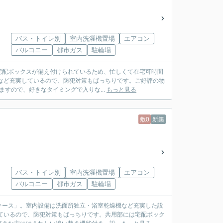
バス・トイレ別
室内洗濯機置場
エアコン
バルコニー
都市ガス
駐輪場
宅配ボックスが備え付けられているため、忙しくて在宅可時間
など充実しているので、防犯対策もばっちりです。ご好評の物
ますので、好きなタイミングで入りな...
もっと見る
敷0
新築
バス・トイレ別
室内洗濯機置場
エアコン
バルコニー
都市ガス
駐輪場
キース」。室内設備は洗面所独立・浴室乾燥機など充実した設
ているので、防犯対策もばっちりです。共用部には宅配ボック