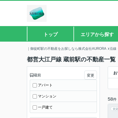
トップ
エリアから探す
｜御徒町駅の不動産をお探しなら株式会社AURORA
沿線
都営大江戸線 蔵前駅の不動産一覧
お
蔵前
変更
アパート
マンション
58
件
一戸建て
賃貸