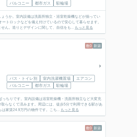
バルコニー
都市ガス
駐輪場
しょうか。室内設備は洗面所独立・浴室乾燥機などが揃ってい
オートロックなどを備え付けているので安心して暮らせます。
せん。造りとデザインに関して、自信をも...
もっと見る
敷0
新築
バス・トイレ別
室内洗濯機置場
エアコン
バルコニー
都市ガス
駐輪場
ばっちりです。室内設備は浴室乾燥機・洗面所独立など大変充
け取らなくて済みます。周辺には、徒歩5分で利用できる駅があ
賃24.9万円の物件です。こち...
もっと見る
敷0
新築