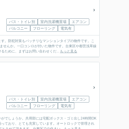
バス・トイレ別
室内洗濯機置場
エアコン
バルコニー
フローリング
電気有
ます。防犯対策もバッチリなマンションタイプの物件です。こ
始めませんか。一口コンロが付いた物件です。台東区や都営浅草線
ために、まずはお問い合わせくだ...
もっと見る
バス・トイレ別
室内洗濯機置場
エアコン
バルコニー
フローリング
電気有
がでしょうか。共用部には宅配ボックス・ゴミ出し24時間OK
揃っており、とても充実しています。オートロックで管理され
とさせて頂きます。台東区での住まい...
もっと見る