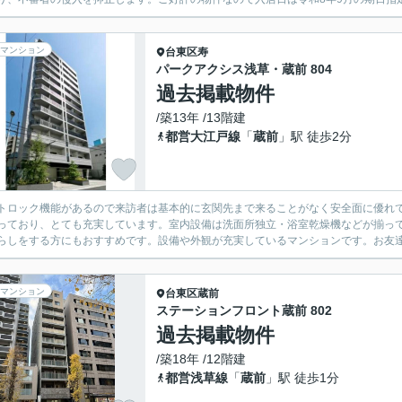
マンション
台東区
寿
パークアクシス浅草・蔵前 804
過去掲載物件
/築13年 /13階建
都営大江戸線
「
蔵前
」駅 徒歩2分
トロック機能があるので来訪者は基本的に玄関先まで来ることがなく安全面に優れて
っており、とても充実しています。室内設備は洗面所独立・浴室乾燥機などが揃って
らしをする方にもおすすめです。設備や外観が充実しているマンションです。お友達を
マンション
台東区
蔵前
ステーションフロント蔵前 802
過去掲載物件
/築18年 /12階建
都営浅草線
「
蔵前
」駅 徒歩1分