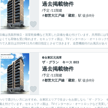
過去掲載物件
/予定 /11階建
都営大江戸線
「
蔵前
」駅 徒歩8分
設備は洗面所独立・浴室乾燥機など充実した設備を備え付けています。共用部には
なくても荷物を受け取れます。セキュリティ面は、TVインターホン・オートロック
ので入居日は2026年11月の期日指定とさせて頂きます。追焚機能付のお風呂があり
マンション
台東区
元浅草
ザ・グラン キース 803
過去掲載物件
/予定 /11階建
都営大江戸線
「
蔵前
」駅 徒歩8分
わりで選びたい方におすすめ。台東区エリアで住まいをお探しなら「ザ・グラン 
備え付けています。セキュリティ面は、TVインターホン・オートロックなど充実し