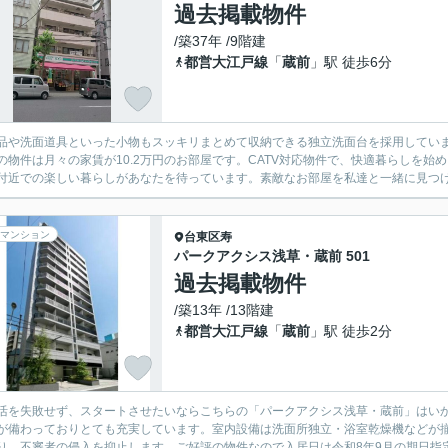
過去掲載物件
/築37年 /9階建
都営大江戸線
「
蔵前
」駅 徒歩6分
品や洗面道具といった小物もスッキリまとめて収納できる独立洗面台を採用してい
の物件は月々の家賃が10.2万円のお部屋です。CATV対応物件で、快適暮らしを
付近での楽しい暮らしがあなたを待っています。素敵なお部屋を私達と一緒に見つける
マンション
台東区
寿
パークアクシス浅草・蔵前 501
過去掲載物件
/築13年 /13階建
都営大江戸線
「
蔵前
」駅 徒歩2分
活を失敗せず、スタートさせたいならこちらの「パークアクシス浅草・蔵前」はいか
が備わっておりとても充実しています。室内設備は洗面所独立・浴室乾燥機などが
り、不審者の侵入を抑止します。ご好評の物件なので入居日は令和8年9月の期日指定