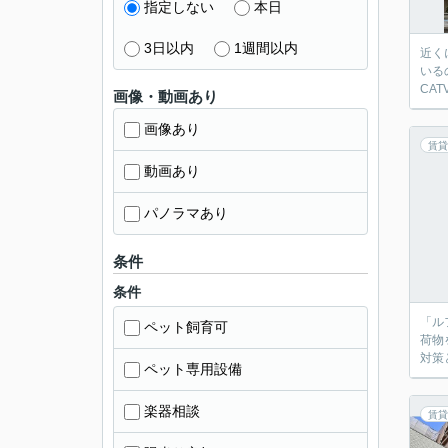
指定しない
本日
3日以内
1週間以内
近く
いる
CA
画像・動画あり
画像あり
賃貸
動画あり
パノラマあり
条件
条件
「ル
ペット飼育可
荷物
対策
ペット専用設備
楽器相談
賃貸