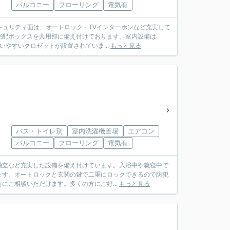
バルコニー
フローリング
電気有
セキュリティ面は、オートロック・TVインターホンなど充実して
宅配ボックスを共用部に備え付けております。室内設備は
やすいクロゼットが設置されていま...
もっと見る
バス・トイレ別
室内洗濯機置場
エアコン
バルコニー
フローリング
電気有
独立など充実した設備を備え付けています。入浴中や就寝中で
ます。オートロックと玄関の鍵で二重にロックできるので防犯
にご相談いただけます。多くの方にご好...
もっと見る