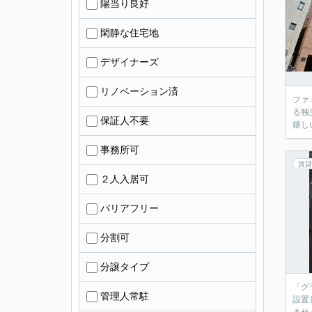
陽当り良好
閑静な住宅地
デザイナーズ
リノベーション済
ファ
る独
保証人不要
嬉し
事務所可
賃貸
２人入居可
バリアフリー
分割可
分譲タイプ
「グ
管理人常駐
設置