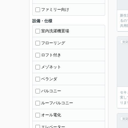
ファミリー向け
新生
設備・仕様
るの
共用
室内洗濯機置場
賃貸
フローリング
ロフト付き
メゾネット
ベランダ
バルコニー
セキ
実し
ルーフバルコニー
りま
オール電化
賃貸
エレベーター