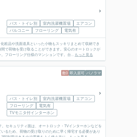
バス・トイレ別
室内洗濯機置場
エアコン
バルコニー
フローリング
電気有
。化粧品や洗面道具といった小物もスッキリまとめて収納でき
時間で荷物を受け取ることができます。安心のオートロックが
。フローリング仕様のマンションです。台...
もっと見る
敷0
即入居可
パノラマ
バス・トイレ別
室内洗濯機置場
エアコン
フローリング
電気有
TVモニタ付インターホン
す。セキュリティ面は、オートロック・TVインターホンなどを
ているため、荷物の受け取りのために早く帰宅する必要があり