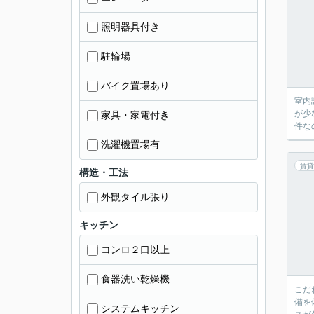
照明器具付き
駐輪場
バイク置場あり
室内
が少
家具・家電付き
件な
洗濯機置場有
賃貸
構造・工法
外観タイル張り
キッチン
コンロ２口以上
食器洗い乾燥機
こだ
備を
システムキッチン