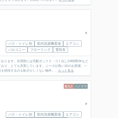
バス・トイレ別
室内洗濯機置場
エアコン
バルコニー
フローリング
電気有
おります。共用部には宅配ボックス・ゴミ出し24時間OKなど
おり、とても充実しています。ニーズが高い1Kのお部屋、一
招待するのも恥ずかしくない物件。...
もっと見る
敷礼0
パノラマ
バス・トイレ別
室内洗濯機置場
エアコン