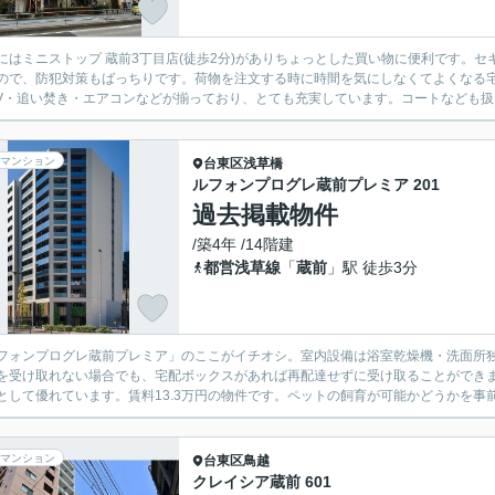
にはミニストップ 蔵前3丁目店(徒歩2分)がありちょっとした買い物に便利です。
ので、防犯対策もばっちりです。荷物を注文する時に時間を気にしなくてよくなる
TV・追い焚き・エアコンなどが揃っており、とても充実しています。コートなども扱い
マンション
台東区
浅草橋
ルフォンプログレ蔵前プレミア 201
過去掲載物件
/築4年 /14階建
都営浅草線
「
蔵前
」駅 徒歩3分
フォンプログレ蔵前プレミア」のここがイチオシ。室内設備は浴室乾燥機・洗面所
を受け取れない場合でも、宅配ボックスがあれば再配達せずに受け取ることができ
として優れています。賃料13.3万円の物件です。ペットの飼育が可能かどうかを事前
マンション
台東区
鳥越
クレイシア蔵前 601