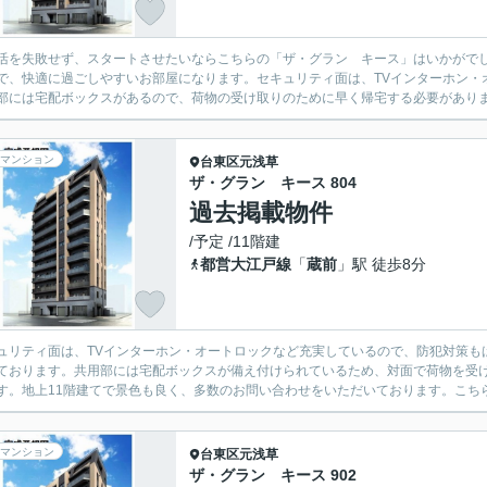
活を失敗せず、スタートさせたいならこちらの「ザ・グラン キース」はいかがで
で、快適に過ごしやすいお部屋になります。セキュリティ面は、TVインターホン・
部には宅配ボックスがあるので、荷物の受け取りのために早く帰宅する必要がありま
マンション
台東区
元浅草
ザ・グラン キース 804
過去掲載物件
/予定 /11階建
都営大江戸線
「
蔵前
」駅 徒歩8分
ュリティ面は、TVインターホン・オートロックなど充実しているので、防犯対策も
ております。共用部には宅配ボックスが備え付けられているため、対面で荷物を受
す。地上11階建てで景色も良く、多数のお問い合わせをいただいております。こちらは家
マンション
台東区
元浅草
ザ・グラン キース 902