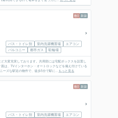
駅利用できるので電車をよく使う方に...
もっと見る
敷0
新築
バス・トイレ別
室内洗濯機置場
エアコン
バルコニー
都市ガス
駐輪場
など大変充実しております。共用部には宅配ボックスを設置し
面は、TVインターホン・オートロックなどを備え付けている
ーズな駅近の物件で、徒歩5分で駅に...
もっと見る
敷0
新築
バス・トイレ別
室内洗濯機置場
エアコン