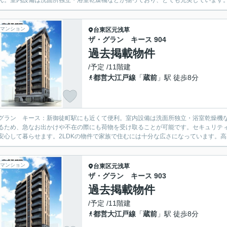
ん。室内設備は洗面所独立・浴室乾燥機などが揃っており、とても充実しています。2
マンション
台東区
元浅草
ザ・グラン キース 904
過去掲載物件
/予定 /11階建
都営大江戸線
「
蔵前
」駅 徒歩8分
グラン キース：新御徒町駅にも近くて便利。室内設備は洗面所独立・浴室乾燥機
るため、急なお出かけや不在の際にも荷物を受け取ることが可能です。セキュリティ
安心して暮らせます。2LDKの物件で家族で住むには十分な広さになっています。高ニ
マンション
台東区
元浅草
ザ・グラン キース 903
過去掲載物件
/予定 /11階建
都営大江戸線
「
蔵前
」駅 徒歩8分