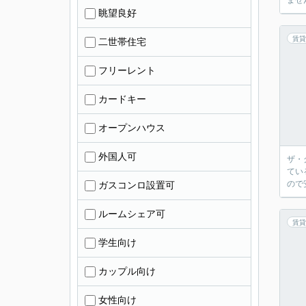
ませ
眺望良好
賃貸
二世帯住宅
フリーレント
カードキー
オープンハウス
外国人可
ザ・
てい
ので
ガスコンロ設置可
ルームシェア可
賃貸
学生向け
カップル向け
女性向け