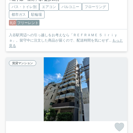
バス・トイレ別
エアコン
バルコニー
フローリング
都市ガス
駐輪場
礼0
フリーレント
入谷駅周辺への引っ越しをお考えなら「ＲＥＦＲＡＭＥ ５ Ｉｒｉｙ
ａ」。留守中に注文した商品が届くので、配送時間を気にせず...
もっと
見る
賃貸マンション