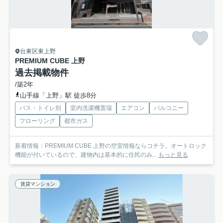
台東区東上野
PREMIUM CUBE 上野
過去掲載物件
/築2年
山手線「上野」駅 徒歩8分
バス・トイレ別
室内洗濯機置場
エアコン
バルコニー
フローリング
都市ガス
新着情報：PREMIUM CUBE 上野の空室情報ならコチラ。オートロック
機能が付いているので、建物内は基本的に住民のみ...
もっと見る
賃貸マンション