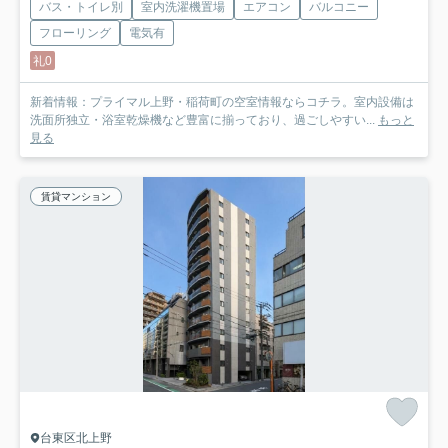
バス・トイレ別
室内洗濯機置場
エアコン
バルコニー
フローリング
電気有
礼0
新着情報：プライマル上野・稲荷町の空室情報ならコチラ。室内設備は
洗面所独立・浴室乾燥機など豊富に揃っており、過ごしやすい...
もっと
見る
賃貸マンション
台東区北上野