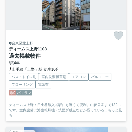
台東区北上野
ディームス上野
1103
過去掲載物件
/築4年
山手線「上野」駅 徒歩10分
バス・トイレ別
室内洗濯機置場
エアコン
バルコニー
フローリング
電気有
敷0
パノラマ
ディームス上野：日比谷線入谷駅にも近くて便利。山伏公園まで132m
です。室内設備は浴室乾燥機・洗面所独立などが揃っている...
もっと見
る