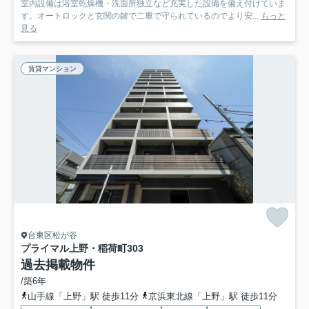
室内設備は浴室乾燥機・洗面所独立など充実した設備を備え付けていま
す。オートロックと玄関の鍵で二重で守られているのでより安...
もっと
見る
賃貸マンション
台東区松が谷
プライマル上野・稲荷町
303
過去掲載物件
/築6年
山手線「上野」駅 徒歩11分
京浜東北線「上野」駅 徒歩11分