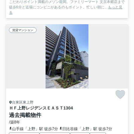
こだわりポイント満載のメゾン龍岡。ファミリーマート 文京本郷店まで
徒歩6分と近場にコンビニがあるのもポイント。忙しい朝に...
もっと見
る
賃貸マンション
台東区東上野
ＨＦ上野レジデンスＥＡＳＴ
1304
過去掲載物件
/築8年
山手線「上野」駅 徒歩7分
日比谷線「上野」駅 徒歩7分