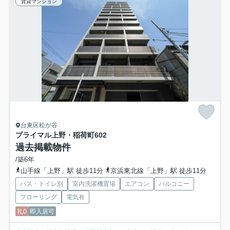
賃貸マンション
台東区松が谷
プライマル上野・稲荷町
602
過去掲載物件
/築6年
山手線「上野」駅 徒歩11分
京浜東北線「上野」駅 徒歩11分
バス・トイレ別
室内洗濯機置場
エアコン
バルコニー
フローリング
電気有
礼0
即入居可