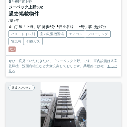
台東区東上野
ジーベック上野
502
過去掲載物件
/築7年
山手線「上野」駅 徒歩6分
日比谷線「上野」駅 徒歩7分
バス・トイレ別
室内洗濯機置場
エアコン
フローリング
電気有
都市ガス
敷0
ぜひ一度見ていただきたい、「ジーベック上野」です。室内設備は浴室
乾燥機・洗面所独立など大変充実しております。共用部には宅...
もっと
見る
賃貸マンション