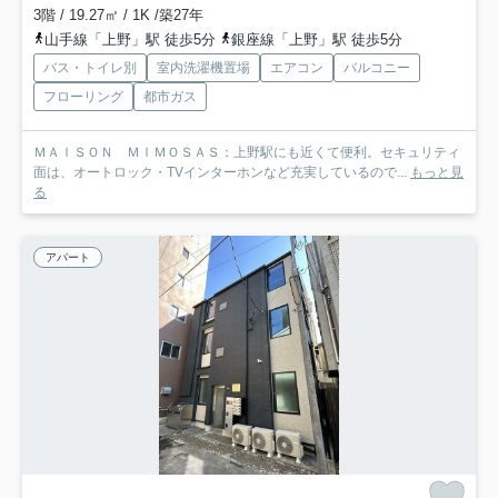
3階 / 19.27㎡ / 1K /築27年
山手線「上野」駅 徒歩5分
銀座線「上野」駅 徒歩5分
バス・トイレ別
室内洗濯機置場
エアコン
バルコニー
フローリング
都市ガス
ＭＡＩＳＯＮ ＭＩＭＯＳＡＳ：上野駅にも近くて便利。セキュリティ
面は、オートロック・TVインターホンなど充実しているので...
もっと見
る
アパート