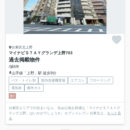
台東区北上野
マイナビＳＴＡＹグランデ上野
703
過去掲載物件
/築6年
山手線「上野」駅 徒歩9分
バス・トイレ別
室内洗濯機置場
エアコン
フローリング
電気有
都市ガス
敷0
台東区エリアでの住まいなら、住み心地も快適な「マイナビＳＴＡＹグ
ランデ上野」はいかがでしょうか。セブンイレブン 台東北上...
もっと見
る