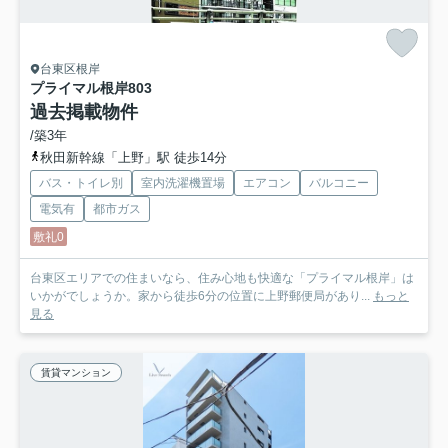
台東区根岸
プライマル根岸
803
過去掲載物件
/築3年
秋田新幹線「上野」駅 徒歩14分
バス・トイレ別
室内洗濯機置場
エアコン
バルコニー
電気有
都市ガス
敷礼0
台東区エリアでの住まいなら、住み心地も快適な「プライマル根岸」は
いかがでしょうか。家から徒歩6分の位置に上野郵便局があり...
もっと
見る
賃貸マンション