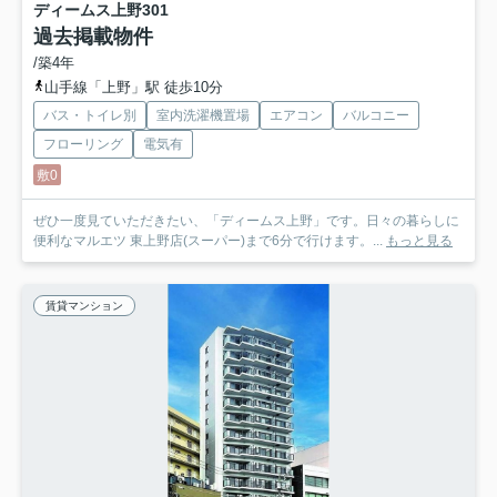
ディームス上野
301
過去掲載物件
/築4年
山手線「上野」駅 徒歩10分
バス・トイレ別
室内洗濯機置場
エアコン
バルコニー
フローリング
電気有
敷0
ぜひ一度見ていただきたい、「ディームス上野」です。日々の暮らしに
便利なマルエツ 東上野店(スーパー)まで6分で行けます。...
もっと見る
賃貸マンション