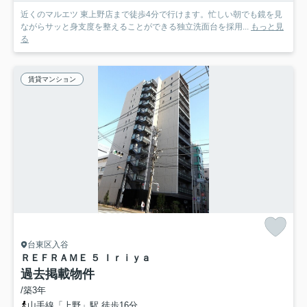
近くのマルエツ 東上野店まで徒歩4分で行けます。忙しい朝でも鏡を見
ながらサッと身支度を整えることができる独立洗面台を採用...
もっと見
る
賃貸マンション
台東区入谷
ＲＥＦＲＡＭＥ ５ Ｉｒｉｙａ
過去掲載物件
/築3年
山手線「上野」駅 徒歩16分