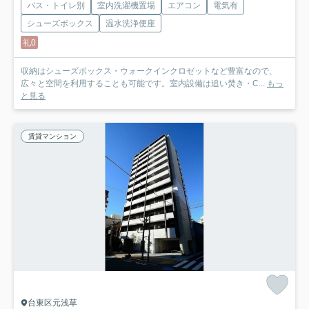
バス・トイレ別
室内洗濯機置場
エアコン
電気有
シューズボックス
温水洗浄便座
礼0
収納はシューズボックス・ウォークインクロゼットなど豊富なので、
広々と空間を利用することも可能です。室内設備は追い焚き・C...
もっ
と見る
賃貸マンション
台東区元浅草