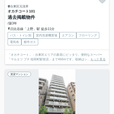
台東区元浅草
オカチコート
101
過去掲載物件
/築3年
日比谷線「上野」駅 徒歩11分
バス・トイレ別
室内洗濯機置場
エアコン
フローリング
電気有
都市ガス
「オカチコート」：台東区エリアの新居にピッタリ。便利なスーパー
「マルエツ プチ 稲荷町駅前店」まで466mです。収納はシ...
もっと見る
賃貸マンション