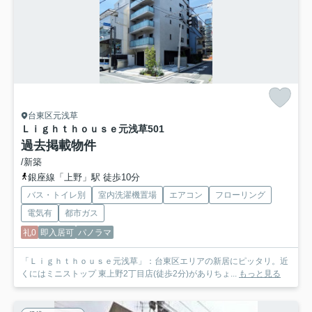
台東区元浅草
Ｌｉｇｈｔｈｏｕｓｅ元浅草
501
過去掲載物件
/新築
銀座線「上野」駅 徒歩10分
バス・トイレ別
室内洗濯機置場
エアコン
フローリング
電気有
都市ガス
礼0
即入居可
パノラマ
「Ｌｉｇｈｔｈｏｕｓｅ元浅草」：台東区エリアの新居にピッタリ。近
くにはミニストップ 東上野2丁目店(徒歩2分)がありちょ...
もっと見る