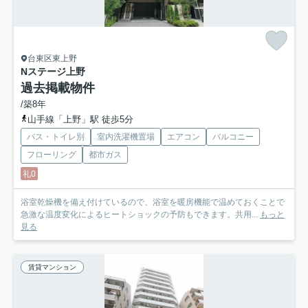
台東区東上野
Nステージ上野
過去掲載物件
/築8年
山手線「上野」駅 徒歩5分
バス・トイレ別
室内洗濯機置場
エアコン
バルコニー
フローリング
都市ガス
礼0
浴室乾燥機を備え付けているので、浴室を暖房機能で温めておくことで
急激な温度変化によるヒートショックの予防もできます。共用...
もっと
見る
賃貸マンション