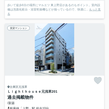
歩いて徒歩6分の場所にマルエツ 東上野店があるのもポイント。室内設
備は洗面化粧台・浴室乾燥機などが揃っているので、快適に...
もっと見
る
賃貸マンション
台東区元浅草
Ｌｉｇｈｔｈｏｕｓｅ元浅草
201
過去掲載物件
/新築
銀座線「上野」駅 徒歩10分