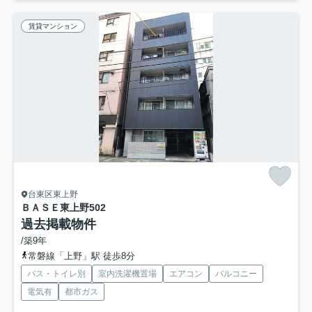
賃貸マンション
台東区東上野
ＢＡＳＥ東上野
502
過去掲載物件
/築9年
常磐線「上野」駅 徒歩8分
バス・トイレ別
室内洗濯機置場
エアコン
バルコニー
電気有
都市ガス