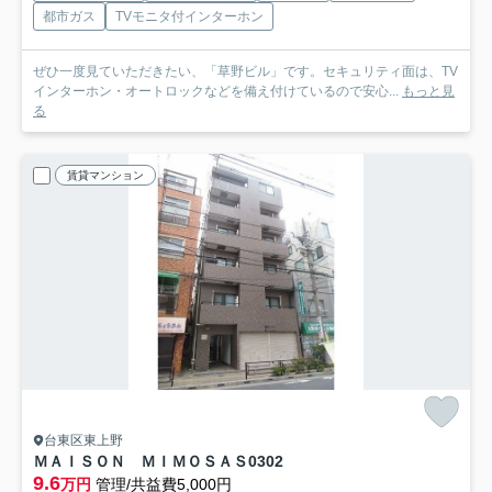
都市ガス
TVモニタ付インターホン
ぜひ一度見ていただきたい、「草野ビル」です。セキュリティ面は、TV
インターホン・オートロックなどを備え付けているので安心...
もっと見
る
賃貸マンション
台東区東上野
ＭＡＩＳＯＮ ＭＩＭＯＳＡＳ
0302
9.6
万円
管理/共益費5,000円