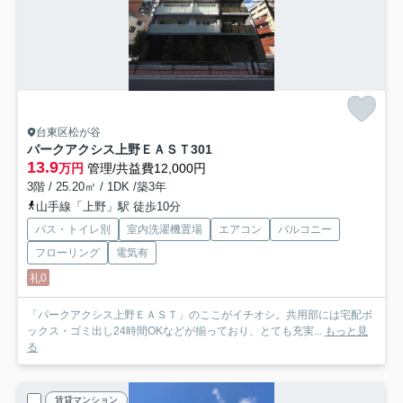
台東区松が谷
パークアクシス上野ＥＡＳＴ
301
13.9
万円
管理/共益費12,000円
3階 / 25.20㎡ / 1DK /築3年
山手線「上野」駅 徒歩10分
バス・トイレ別
室内洗濯機置場
エアコン
バルコニー
フローリング
電気有
礼0
「パークアクシス上野ＥＡＳＴ」のここがイチオシ。共用部には宅配ボ
ックス・ゴミ出し24時間OKなどが揃っており、とても充実...
もっと見
る
賃貸マンション