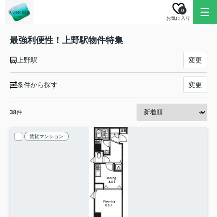
0
お気に入り
最強利便性！上野駅物件特集
上野駅
変更
条件から探す
変更
38
件
賃貸マンション