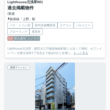
Lighthouse元浅草
901
過去掲載物件
/新築
銀座線「上野」駅
バス・トイレ別
室内洗濯機置場
エアコン
バルコニー
フローリング
電気有
礼0
即入居可
パノラマ
Lighthouse元浅草：都営大江戸線新御徒町駅にも近くて便利。セブンイ
レブン 台東元浅草1丁目店まで徒歩4分と近場に...
もっと見る
賃貸マンション