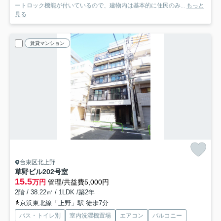
ートロック機能が付いているので、建物内は基本的に住民のみ...
もっと
見る
賃貸マンション
台東区北上野
草野ビル
202号室
15.5
万円
管理/共益費5,000円
2階 / 38.22㎡ / 1LDK /築2年
京浜東北線「上野」駅 徒歩7分
バス・トイレ別
室内洗濯機置場
エアコン
バルコニー