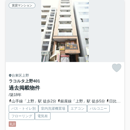
賃貸マンション
台東区上野
ラコルタ上野
401
過去掲載物件
/築18年
山手線「上野」駅 徒歩2分
銀座線「上野」駅 徒歩5分
日比谷線「上野」駅 徒歩5分
バス・トイレ別
室内洗濯機置場
エアコン
バルコニー
フローリング
電気有
礼0