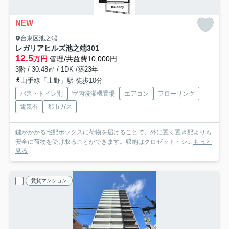
NEW
台東区池之端
レガリアヒルズ池之端
301
12.5
万円
管理/共益費10,000円
3階 / 30.48㎡ / 1DK /築23年
山手線「上野」駅 徒歩10分
バス・トイレ別
室内洗濯機置場
エアコン
フローリング
電気有
都市ガス
鍵がかかる宅配ボックスに荷物を届けることで、外に置く置き配よりも
安全に荷物を受け取ることができます。収納はクロゼット・シ...
もっと
見る
賃貸マンション