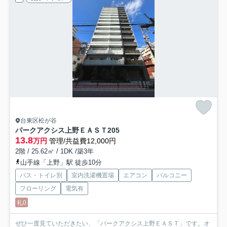
台東区松が谷
パークアクシス上野ＥＡＳＴ
205
13.8
万円
管理/共益費12,000円
2階 / 25.62㎡ / 1DK /築3年
山手線「上野」駅 徒歩10分
バス・トイレ別
室内洗濯機置場
エアコン
バルコニー
フローリング
電気有
礼0
ぜひ一度見ていただきたい、「パークアクシス上野ＥＡＳＴ」です。オ