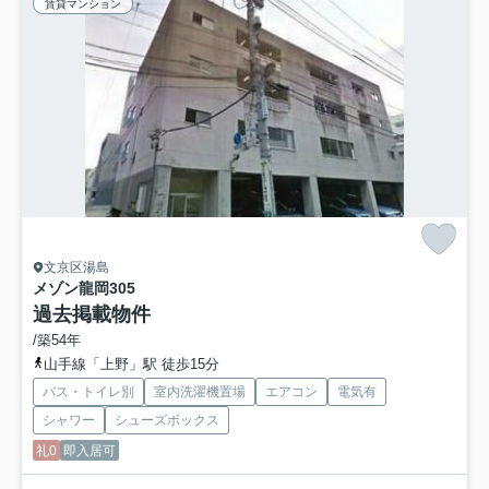
賃貸マンション
文京区湯島
メゾン龍岡
305
過去掲載物件
/築54年
山手線「上野」駅 徒歩15分
バス・トイレ別
室内洗濯機置場
エアコン
電気有
シャワー
シューズボックス
礼0
即入居可