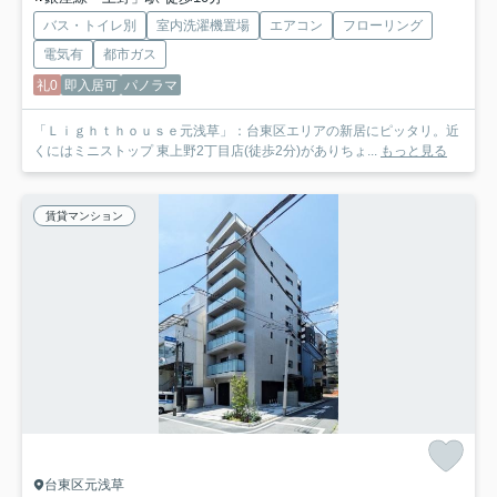
バス・トイレ別
室内洗濯機置場
エアコン
フローリング
電気有
都市ガス
礼0
即入居可
パノラマ
「Ｌｉｇｈｔｈｏｕｓｅ元浅草」：台東区エリアの新居にピッタリ。近
くにはミニストップ 東上野2丁目店(徒歩2分)がありちょ...
もっと見る
賃貸マンション
台東区元浅草