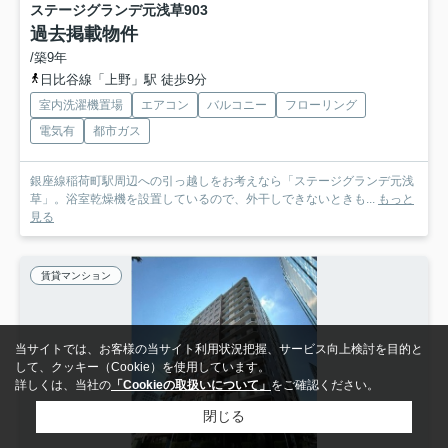
ステージグランデ元浅草
903
過去掲載物件
/築9年
日比谷線「上野」駅 徒歩9分
室内洗濯機置場
エアコン
バルコニー
フローリング
電気有
都市ガス
銀座線稲荷町駅周辺への引っ越しをお考えなら「ステージグランデ元浅
草」。浴室乾燥機を設置しているので、外干しできないときも...
もっと
見る
賃貸マンション
当サイトでは、お客様の当サイト利用状況把握、サービス向上検討を目的と
して、クッキー（Cookie）を使用しています。
詳しくは、当社の
「Cookieの取扱いについて」
をご確認ください。
閉じる