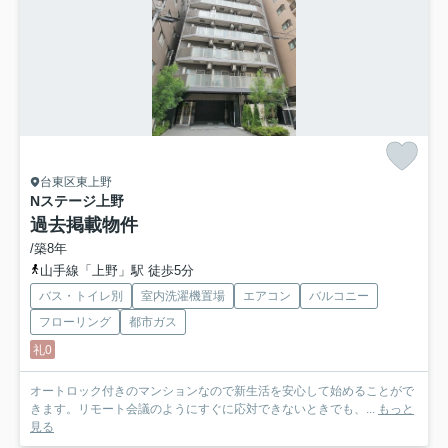
台東区東上野
Nステージ上野
過去掲載物件
/築8年
山手線「上野」駅 徒歩5分
バス・トイレ別
室内洗濯機置場
エアコン
バルコニー
フローリング
都市ガス
礼0
オートロック付きのマンションなので新生活を安心して始めることがで
きます。リモート会議のようにすぐに応対できないときでも、...
もっと
見る