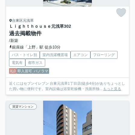
台東区元浅草
Ｌｉｇｈｔｈｏｕｓｅ元浅草
302
過去掲載物件
/新築
銀座線「上野」駅 徒歩10分
バス・トイレ別
室内洗濯機置場
エアコン
フローリング
電気有
都市ガス
礼0
即入居可
パノラマ
近くにはセブンイレブン 台東元浅草1丁目店(徒歩4分)がありちょっとし
た買い物に便利です。室内設備は浴室乾燥機・洗面所独...
もっと見る
賃貸マンション