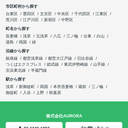
市区町村から探す
台東区
墨田区
文京区
中央区
千代田区
江東区
荒川区
江戸川区
新宿区
中野区
町名から探す
吾妻橋
浅草
元浅草
八広
三ノ輪
台東
白山
湯島
両国
緑
沿線から探す
銀座線
都営浅草線
都営大江戸線
日比谷線
つくばエクスプレス
総武線
東武伊勢崎線
山手線
京浜東北線
半蔵門線
駅から探す
浅草
新御徒町
両国
本所吾妻橋
蔵前
三ノ輪
御徒町
入谷
上野
秋葉原
株式会社AURORA