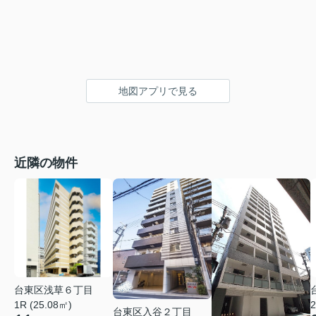
地図アプリで見る
近隣の物件
台東区浅草６丁目
1R (25.08㎡)
2
台東区入谷２丁目