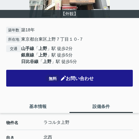
【外観】
築18年
築年数
東京都台東区上野７丁目１０-７
所在地
山手線
「
上野
」駅 徒歩2分
交通
銀座線
「
上野
」駅 徒歩5分
日比谷線
「
上野
」駅 徒歩5分
お問い合わせ
無料
基本情報
設備条件
ラコルタ上野
物件名
北西
向き