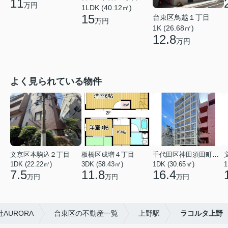
11
万円
1LDK (40.12㎡)
15
台東区鳥越１丁目
万円
1K (26.68㎡)
12.8
万円
よく見られている物件
文京区本駒込２丁目
板橋区成増４丁目
千代田区神田須田町１丁目
1DK (22.22㎡)
3DK (58.43㎡)
1DK (30.65㎡)
1
7.5
11.8
16.4
万円
万円
万円
AURORA
台東区の不動産一覧
上野駅
ラコルタ上野