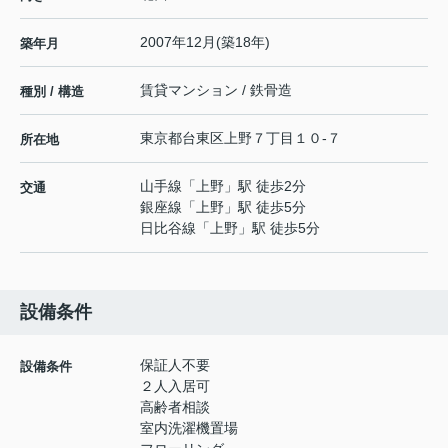
2007年12月(築18年)
築年月
賃貸マンション / 鉄骨造
種別 / 構造
東京都
台東区
上野
７丁目１０-７
所在地
山手線
「
上野
」駅 徒歩2分
交通
銀座線
「
上野
」駅 徒歩5分
日比谷線
「
上野
」駅 徒歩5分
設備条件
保証人不要
設備条件
２人入居可
高齢者相談
室内洗濯機置場