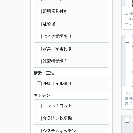
照明器具付き
室内
クな
駐輪場
ゼッ
バイク置場あり
家具・家電付き
洗濯機置場有
構造・工法
外観タイル張り
ぜひ
キッチン
室内
帰宅
コンロ２口以上
食器洗い乾燥機
システムキッチン