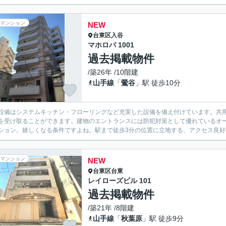
マンション
NEW
台東区
入谷
マホロバ 1001
過去掲載物件
/築26年 /10階建
山手線
「
鶯谷
」駅 徒歩10分
設備はシステムキッチン・フローリングなど充実した設備を備え付けています。共
を受け取ることができます。建物のエントランスには防犯対策として優れているオ
ション。嬉しくなる条件ですよね。駅まで徒歩3分の位置に立地する、アクセス良好な
マンション
NEW
台東区
台東
レイローズビル 101
過去掲載物件
/築21年 /8階建
山手線
「
秋葉原
」駅 徒歩9分