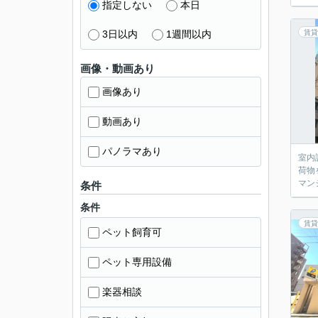
指定しない
本日
3日以内
1週間以内
賃貸
画像・動画あり
画像あり
動画あり
パノラマあり
室内
荷物
マン
条件
条件
賃貸
ペット飼育可
ペット専用設備
楽器相談