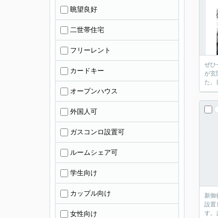
眺望良好
二世帯住宅
フリーレント
ぜひ
カードキー
が玄
た。
オープンハウス
外国人可
ガスコンロ設置可
ルームシェア可
学生向け
カップル向け
新御
設置
女性向け
す。