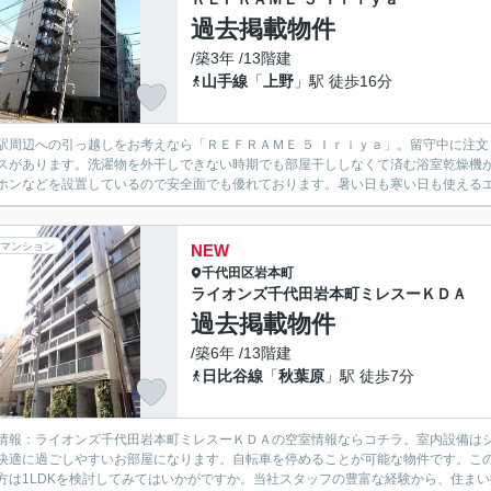
過去掲載物件
/築3年 /13階建
山手線
「
上野
」駅 徒歩16分
駅周辺への引っ越しをお考えなら「ＲＥＦＲＡＭＥ ５ Ｉｒｉｙａ」。留守中に注
スがあります。洗濯物を外干しできない時期でも部屋干ししなくて済む浴室乾燥機が
ホンなどを設置しているので安全面でも優れております。暑い日も寒い日も使えるエア
マンション
NEW
千代田区
岩本町
ライオンズ千代田岩本町ミレスーＫＤＡ
過去掲載物件
/築6年 /13階建
日比谷線
「
秋葉原
」駅 徒歩7分
情報：ライオンズ千代田岩本町ミレスーＫＤＡの空室情報ならコチラ。室内設備は
快適に過ごしやすいお部屋になります。自転車を停めることが可能な物件です。この
方は1LDKを検討してみてはいかがですか。当社スタッフの豊富な経験から、住まい