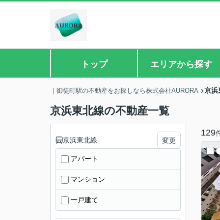
トップ
エリアから探す
京浜
｜御徒町駅の不動産をお探しなら株式会社AURORA
京浜東北線の不動産一覧
129
京浜東北線
変更
アパート
マンション
一戸建て