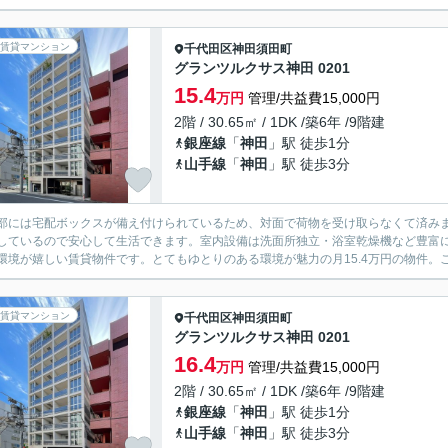
賃貸マンション
千代田区
神田須田町
グランツルクサス神田 0201
15.4
万円
管理/共益費15,000円
2階 / 30.65㎡ / 1DK /築6年 /9階建
銀座線
「
神田
」駅 徒歩1分
山手線
「
神田
」駅 徒歩3分
部には宅配ボックスが備え付けられているため、対面で荷物を受け取らなくて済みま
しているので安心して生活できます。室内設備は洗面所独立・浴室乾燥機など豊富
環境が嬉しい賃貸物件です。とてもゆとりのある環境が魅力の月15.4万円の物件。こ
賃貸マンション
千代田区
神田須田町
グランツルクサス神田 0201
16.4
万円
管理/共益費15,000円
2階 / 30.65㎡ / 1DK /築6年 /9階建
銀座線
「
神田
」駅 徒歩1分
山手線
「
神田
」駅 徒歩3分