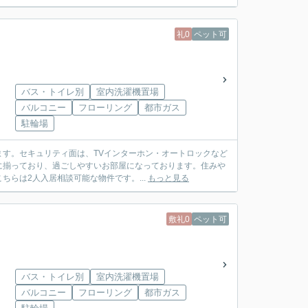
礼0
ペット可
バス・トイレ別
室内洗濯機置場
バルコニー
フローリング
都市ガス
駐輪場
す。セキュリティ面は、TVインターホン・オートロックなど
に揃っており、過ごしやすいお部屋になっております。住みや
ちらは2人入居相談可能な物件です。...
もっと見る
敷礼0
ペット可
バス・トイレ別
室内洗濯機置場
バルコニー
フローリング
都市ガス