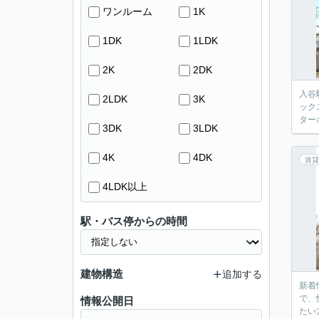
ワンルーム
1K
1DK
1LDK
2K
2DK
入谷
2LDK
3K
ック
ター
3DK
3LDK
4K
4DK
賃貸
4LDK以上
駅・バス停からの時間
建物構造
追加する
新着
で、
情報公開日
たい