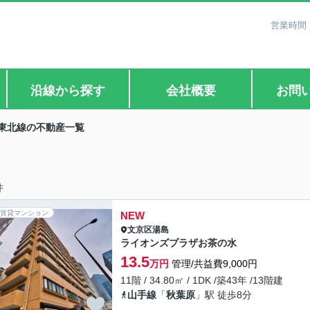
営業時間：
沿線から探す
会社概要
お問
東北線の不動産一覧
件
賃貸マンション
NEW
文京区
湯島
ライオンズプラザお茶の水
13.5
万円
管理/共益費9,000円
11階 / 34.80㎡ / 1DK /築43年 /13階建
山手線
「
秋葉原
」駅 徒歩8分