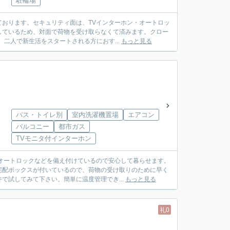
駐輪場
おります。セキュリティ面は、TVインターホン・オートロッ
しているため、対面で荷物を受け取らなくて済みます。クロー
二人で新生活をスタートされる方におす...
もっと見る
バス・トイレ別
室内洗濯機置場
エアコン
バルコニー
都市ガス
TVモニタ付インターホン
オートロックなどを備え付けているので安心して暮らせます。
宅配ボックスが付いているので、荷物の受け取りのために早く
で試してみて下さい。簡単に温度管理でき...
もっと見る
礼0