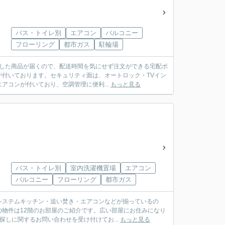
バス・トイレ別
エアコン
バルコニー
フローリング
都市ガス
駐輪場
文した商品が届くので、配送時間を気にせず注文ができる宅配ボ
付いております。セキュリティ面は、オートロック・TVイン
コンが付いており、空調管理に便利...
もっと見る
バス・トイレ別
室内洗濯機置場
エアコン
バルコニー
フローリング
都市ガス
システムキッチン・追い焚き・エアコンなどが揃っているの
物件は12階のお部屋のご紹介です。広い部屋にお住みになり
探しに関するお問い合わせを受け付けてお...
もっと見る