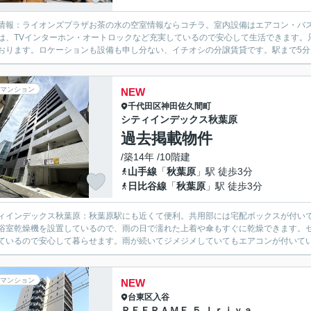
情報：ライオンズプラザお茶の水の空室情報ならコチラ。室内設備はエアコン・バ
は、TVインターホン・オートロックなど充実しているので安心して生活できます。
おります。ロケーションも設備も申し分ない、イチオシの分譲賃貸です。駅まで5分と
マンション
NEW
千代田区
神田佐久間町
シティインデックス秋葉原
過去掲載物件
/築14年 /10階建
山手線
「
秋葉原
」駅 徒歩3分
日比谷線
「
秋葉原
」駅 徒歩3分
ィインデックス秋葉原：秋葉原駅にも近くて便利。共用部には宅配ボックスが付い
浴室乾燥機を設置しているので、雨の日で濡れた上着や傘もすぐに乾燥できます。セ
ているので安心して暮らせます。雨が続いてジメジメしていてもエアコンが付いてい
マンション
NEW
台東区
入谷
ＲＥＦＲＡＭＥ ５ Ｉｒｉｙａ