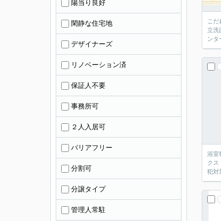
陽当り良好
こだ
閑静な住宅地
立洗
ンタ
デザイナーズ
リノベーション済
保証人不要
事務所可
２人入居可
バリアフリー
浴室
クス
分割可
犯対
分譲タイプ
管理人常駐