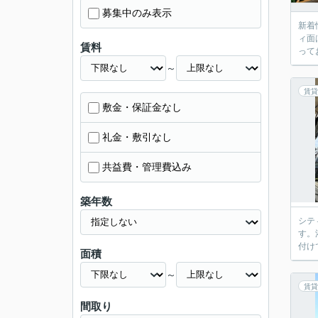
募集中のみ表示
新着
ィ面
賃料
って
～
賃貸
敷金・保証金なし
礼金・敷引なし
共益費・管理費込み
築年数
シテ
す。
付け
面積
～
賃貸
間取り