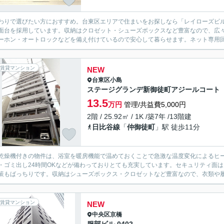
わりで選びたい方におすすめ。台東区エリアで住まいをお探しなら「レイローズビ
面台を採用しています。収納はクロゼット・シューズボックスなど豊富なので、広々
ーホン・オートロックなどを備え付けているので安心して暮らせます。ネット専用回
賃貸マンション
NEW
台東区
小島
ステージグランデ新御徒町アジールコート
13.5
万円
管理/共益費5,000円
2階 / 25.92㎡ / 1K /築7年 /13階建
日比谷線
「
仲御徒町
」駅 徒歩11分
乾燥機付きの物件は、浴室を暖房機能で温めておくことで急激な温度変化によるヒ
・ゴミ出し24時間OKなどが備わっておりとても充実しています。セキュリティ面
策もばっちりです。収納はシューズボックス・クロゼットなど豊富なので、衣類や履き
賃貸マンション
NEW
中央区
京橋