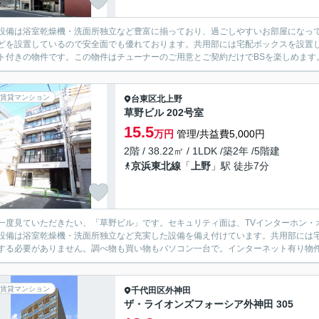
設備は浴室乾燥機・洗面所独立など豊富に揃っており、過ごしやすいお部屋になって
どを設置しているので安全面でも優れております。共用部には宅配ボックスを設置
ト付きの物件です。この物件はチューナーのご用意とご契約だけでBSを楽しめます。
賃貸マンション
台東区
北上野
草野ビル 202号室
15.5
万円
管理/共益費5,000円
2階 / 38.22㎡ / 1LDK /築2年 /5階建
京浜東北線
「
上野
」駅 徒歩7分
一度見ていただきたい、「草野ビル」です。セキュリティ面は、TVインターホン・
設備は浴室乾燥機・洗面所独立など充実した設備を備え付けています。共用部には
する必要がありません。調べ物も買い物もパソコン一台で。インターネット有り物件
賃貸マンション
千代田区
外神田
ザ・ライオンズフォーシア外神田 305