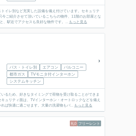
ストイレ別など充実した設備を備え付けています。セキュリテ
只今ご紹介させて頂いているこちらの物件、11階のお部屋とな
、駅近でアクセスも良好な物件です。...
もっと見る
バス・トイレ別
エアコン
バルコニー
都市ガス
TVモニタ付インターホン
システムキッチン
ているため、好きなタイミングで荷物を受け取ることができま
キュリティ面は、TVインターホン・オートロックなどを備え
れば快適に過ごせます。大量の洗濯物もバ...
もっと見る
礼0
フリーレント