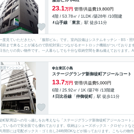
服部ビル 0402
23.1
万円
管理/共益費19,800円
4階 / 53.78㎡ / 1LDK /築28年 /10階建
山手線
「
東京
」駅 徒歩11分
一度見ていただきたい、「服部ビル」です。室内設備はシステムキッチン・BS・照
関前まで来ることが減るので防犯対策につながるオートロック機能がついておりま
日当たりの良い物件です。一人暮らしでも十分な収納空間を兼ね備えております。AUR
賃貸マンション
台東区
小島
ステージグランデ新御徒町アジールコート
13.7
万円
管理/共益費5,000円
6階 / 25.92㎡ / 1K /築7年 /13階建
日比谷線
「
仲御徒町
」駅 徒歩11分
徒町駅周辺への引っ越しをお考えなら「ステージグランデ新御徒町アジールコート」
しているので安全面でも優れております。収納はシューズボックス・クロゼットな
共用部には宅配ボックス・ゴミ出し24時間OKなどが揃っております。こちらの物件