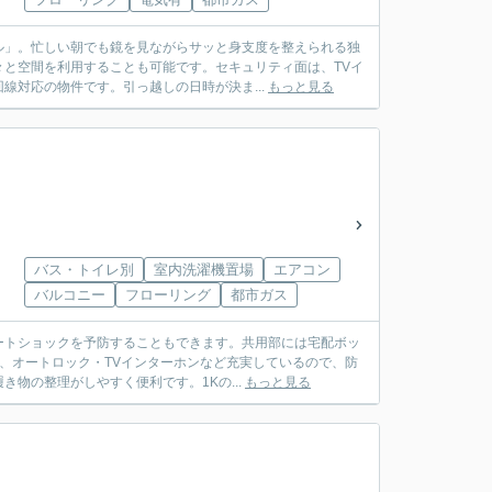
ル」。忙しい朝でも鏡を見ながらサッと身支度を整えられる独
と空間を利用することも可能です。セキュリティ面は、TVイ
線対応の物件です。引っ越しの日時が決ま...
もっと見る
バス・トイレ別
室内洗濯機置場
エアコン
バルコニー
フローリング
都市ガス
ートショックを予防することもできます。共用部には宅配ボッ
は、オートロック・TVインターホンなど充実しているので、防
物の整理がしやすく便利です。1Kの...
もっと見る