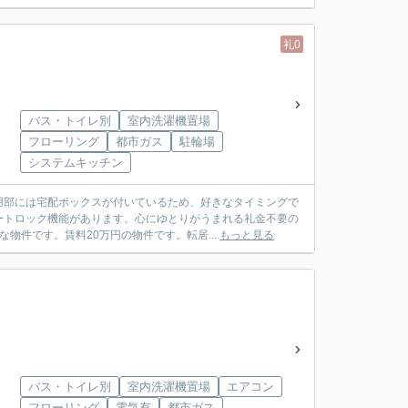
礼0
バス・トイレ別
室内洗濯機置場
フローリング
都市ガス
駐輪場
システムキッチン
用部には宅配ボックスが付いているため、好きなタイミングで
ートロック機能があります。心にゆとりがうまれる礼金不要の
物件です。賃料20万円の物件です。転居...
もっと見る
バス・トイレ別
室内洗濯機置場
エアコン
フローリング
電気有
都市ガス