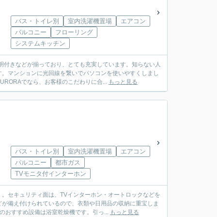
バス・トイレ別
室内洗濯機置場
エアコン
バルコニー
フローリング
システムキッチン
明付きなどが揃っており、とても充実しています。知らない人
す。マンションに光回線を繋いでパソコンを使いやすくしまし
ORAでなら、お客様のこだわりに合...
もっと見る
バス・トイレ別
室内洗濯機置場
エアコン
バルコニー
都市ガス
TVモニタ付インターホン
。セキュリティ面は、TVインターホン・オートロックなどを
どが備え付けられているので、衣類や日用品の収納に重宝しま
のおすすめ設備は浴室乾燥機です。引っ...
もっと見る