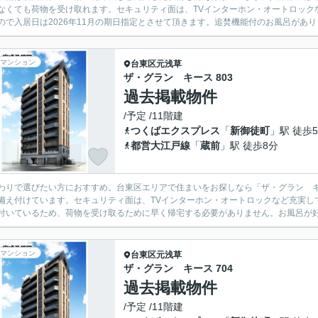
なくても荷物を受け取れます。セキュリティ面は、TVインターホン・オートロック
ので入居日は2026年11月の期日指定とさせて頂きます。追焚機能付のお風呂があり
マンション
台東区
元浅草
ザ・グラン キース 803
過去掲載物件
/予定 /11階建
つくばエクスプレス
「
新御徒町
」駅 徒歩
都営大江戸線
「
蔵前
」駅 徒歩8分
わりで選びたい方におすすめ。台東区エリアで住まいをお探しなら「ザ・グラン 
備え付けています。セキュリティ面は、TVインターホン・オートロックなど充実し
付いているため、荷物を受け取るために早く帰宅する必要がありません。お風呂が好
マンション
台東区
元浅草
ザ・グラン キース 704
過去掲載物件
/予定 /11階建