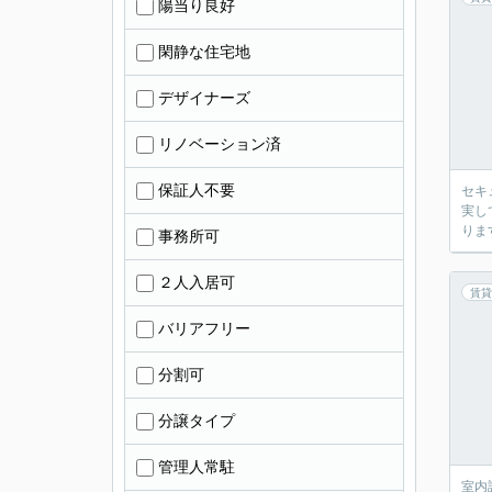
陽当り良好
閑静な住宅地
デザイナーズ
リノベーション済
保証人不要
セキ
実し
りま
事務所可
２人入居可
賃貸
バリアフリー
分割可
分譲タイプ
管理人常駐
室内