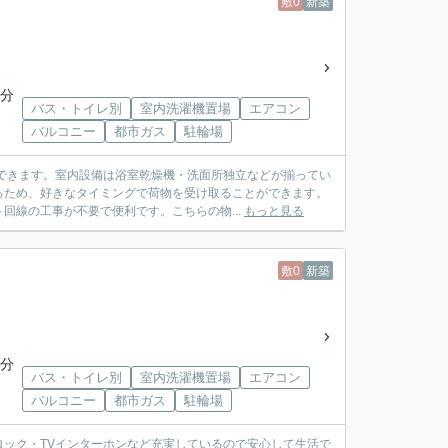
敷0
新築
5分
バス・トイレ別
室内洗濯機置場
エアコン
バルコニー
都市ガス
駐輪場
できます。室内設備は浴室乾燥機・洗面所独立などが揃ってい
るため、好きなタイミングで荷物を受け取ることができます。
回線の工事が不要で便利です。こちらの物...
もっと見る
敷0
新築
5分
バス・トイレ別
室内洗濯機置場
エアコン
バルコニー
都市ガス
駐輪場
ック・TVインターホンなど充実しているので安心して生活で