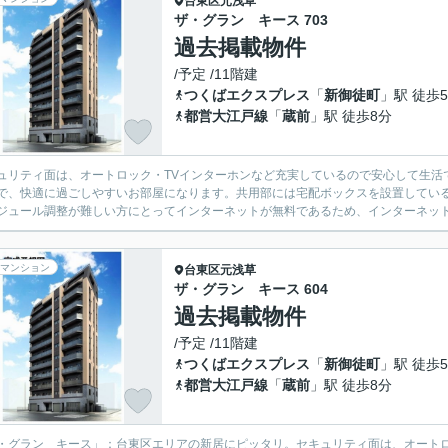
台東区
元浅草
ザ・グラン キース 703
過去掲載物件
/予定 /11階建
つくばエクスプレス
「
新御徒町
」駅 徒歩
都営大江戸線
「
蔵前
」駅 徒歩8分
ュリティ面は、オートロック・TVインターホンなど充実しているので安心して生活
で、快適に過ごしやすいお部屋になります。共用部には宅配ボックスを設置してい
ジュール調整が難しい方にとってインターネットが無料であるため、インターネット
マンション
台東区
元浅草
ザ・グラン キース 604
過去掲載物件
/予定 /11階建
つくばエクスプレス
「
新御徒町
」駅 徒歩
都営大江戸線
「
蔵前
」駅 徒歩8分
・グラン キース」：台東区エリアの新居にピッタリ。セキュリティ面は、オートロ