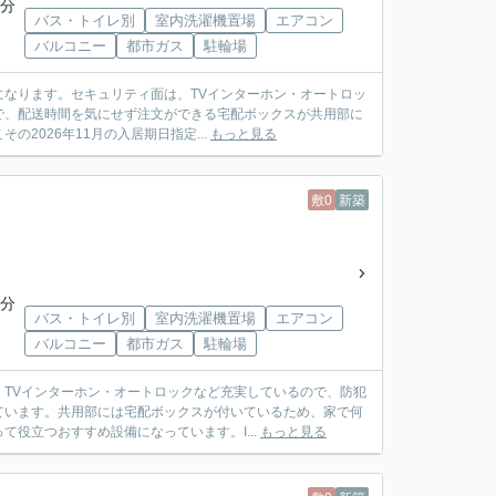
5分
バス・トイレ別
室内洗濯機置場
エアコン
バルコニー
都市ガス
駐輪場
なります。セキュリティ面は、TVインターホン・オートロッ
で、配送時間を気にせず注文ができる宅配ボックスが共用部に
2026年11月の入居期日指定...
もっと見る
敷0
新築
5分
バス・トイレ別
室内洗濯機置場
エアコン
バルコニー
都市ガス
駐輪場
TVインターホン・オートロックなど充実しているので、防犯
ています。共用部には宅配ボックスが付いているため、家で何
役立つおすすめ設備になっています。I...
もっと見る