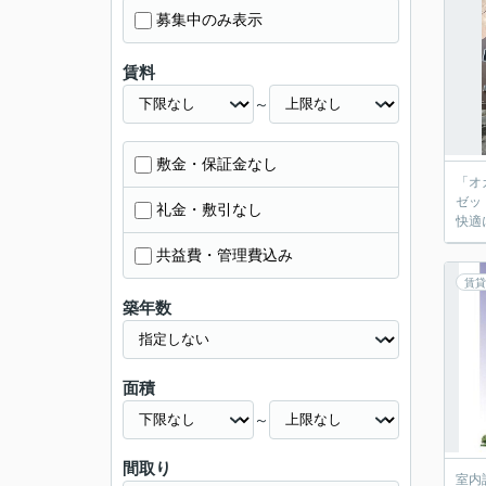
募集中のみ表示
賃料
～
敷金・保証金なし
「オ
ゼッ
礼金・敷引なし
快適
共益費・管理費込み
賃貸
築年数
面積
～
間取り
室内