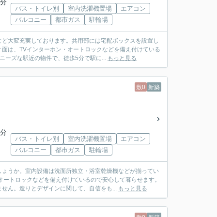
5分
バス・トイレ別
室内洗濯機置場
エアコン
バルコニー
都市ガス
駐輪場
など大変充実しております。共用部には宅配ボックスを設置し
面は、TVインターホン・オートロックなどを備え付けている
ーズな駅近の物件で、徒歩5分で駅に...
もっと見る
敷0
新築
5分
バス・トイレ別
室内洗濯機置場
エアコン
バルコニー
都市ガス
駐輪場
しょうか。室内設備は洗面所独立・浴室乾燥機などが揃ってい
オートロックなどを備え付けているので安心して暮らせます。
せん。造りとデザインに関して、自信をも...
もっと見る