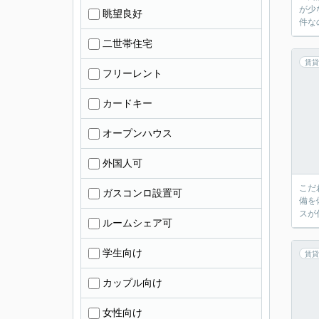
が少
眺望良好
件な
二世帯住宅
賃貸
フリーレント
カードキー
オープンハウス
外国人可
こだ
ガスコンロ設置可
備を
スが
ルームシェア可
学生向け
賃貸
カップル向け
女性向け