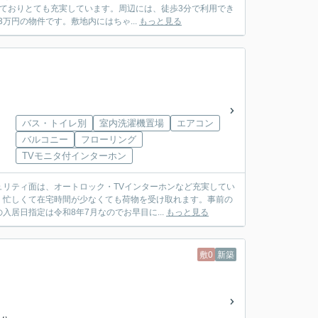
っておりとても充実しています。周辺には、徒歩3分で利用でき
万円の物件です。敷地内にはちゃ...
もっと見る
バス・トイレ別
室内洗濯機置場
エアコン
バルコニー
フローリング
TVモニタ付インターホン
リティ面は、オートロック・TVインターホンなど充実してい
、忙しくて在宅時間が少なくても荷物を受け取れます。事前の
居日指定は令和8年7月なのでお早目に...
もっと見る
敷0
新築