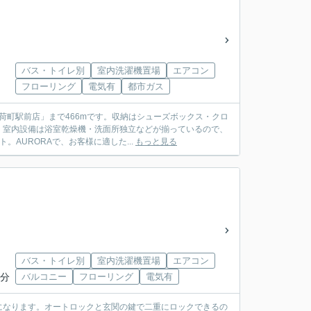
バス・トイレ別
室内洗濯機置場
エアコン
フローリング
電気有
都市ガス
荷町駅前店」まで466mです。収納はシューズボックス・クロ
。室内設備は浴室乾燥機・洗面所独立などが揃っているので、
AURORAで、お客様に適した...
もっと見る
バス・トイレ別
室内洗濯機置場
エアコン
3分
バルコニー
フローリング
電気有
になります。オートロックと玄関の鍵で二重にロックできるの