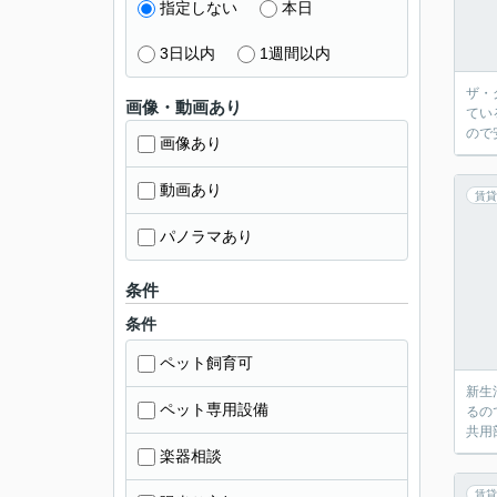
指定しない
本日
3日以内
1週間以内
ザ・
画像・動画あり
てい
ので
画像あり
動画あり
賃貸
パノラマあり
条件
条件
ペット飼育可
新生
ペット専用設備
るの
共用
楽器相談
賃貸