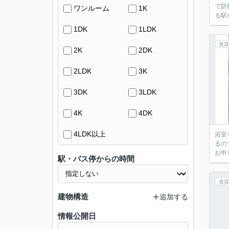
で防
ワンルーム
1K
る駅
1DK
1LDK
賃貸
2K
2DK
2LDK
3K
3DK
3LDK
4K
4DK
4LDK以上
浴室
るの
お申
駅・バス停からの時間
賃貸
建物構造
追加する
情報公開日