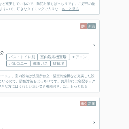
など充実しているので、防犯対策もばっちりです。ご好評の物
ますので、好きなタイミングで入りな...
もっと見る
敷0
新築
5分
バス・トイレ別
室内洗濯機置場
エアコン
バルコニー
都市ガス
駐輪場
キース」。室内設備は洗面所独立・浴室乾燥機など充実した設
ているので、防犯対策もばっちりです。共用部には宅配ボック
きな方にはうれしい追い焚き機能付き。設...
もっと見る
敷0
新築