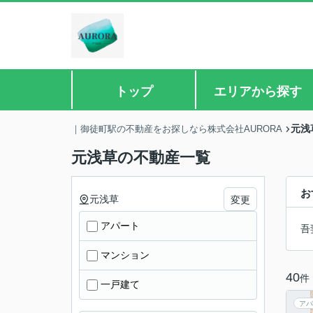
トップ
エリアから探す
元浅
｜御徒町駅の不動産をお探しなら株式会社AURORA
元浅草の不動産一覧
お
元浅草
変更
アパート
吾
マンション
40
件
一戸建て
アパ