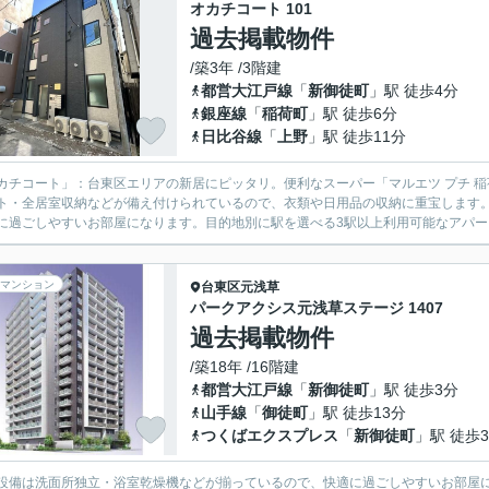
オカチコート 101
過去掲載物件
/築3年 /3階建
都営大江戸線
「
新御徒町
」駅 徒歩4分
銀座線
「
稲荷町
」駅 徒歩6分
日比谷線
「
上野
」駅 徒歩11分
カチコート」：台東区エリアの新居にピッタリ。便利なスーパー「マルエツ プチ 稲
ト・全居室収納などが備え付けられているので、衣類や日用品の収納に重宝します
に過ごしやすいお部屋になります。目的地別に駅を選べる3駅以上利用可能なアパート。
マンション
台東区
元浅草
パークアクシス元浅草ステージ 1407
過去掲載物件
/築18年 /16階建
都営大江戸線
「
新御徒町
」駅 徒歩3分
山手線
「
御徒町
」駅 徒歩13分
つくばエクスプレス
「
新御徒町
」駅 徒歩
設備は洗面所独立・浴室乾燥機などが揃っているので、快適に過ごしやすいお部屋