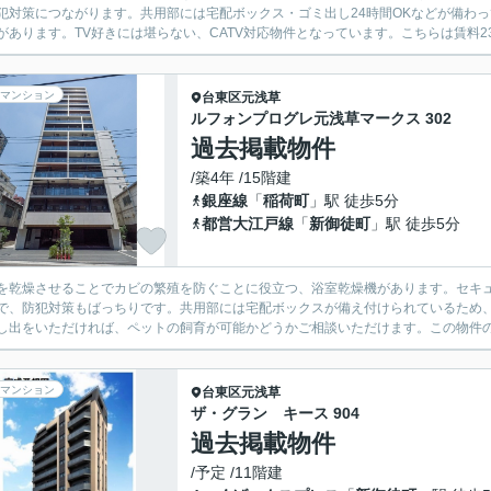
犯対策につながります。共用部には宅配ボックス・ゴミ出し24時間OKなどが備わ
があります。TV好きには堪らない、CATV対応物件となっています。こちらは賃料23
マンション
台東区
元浅草
ルフォンプログレ元浅草マークス 302
過去掲載物件
/築4年 /15階建
銀座線
「
稲荷町
」駅 徒歩5分
都営大江戸線
「
新御徒町
」駅 徒歩5分
を乾燥させることでカビの繁殖を防ぐことに役立つ、浴室乾燥機があります。セキュ
で、防犯対策もばっちりです。共用部には宅配ボックスが備え付けられているため
し出をいただければ、ペットの飼育が可能かどうかご相談いただけます。この物件の入
マンション
台東区
元浅草
ザ・グラン キース 904
過去掲載物件
/予定 /11階建