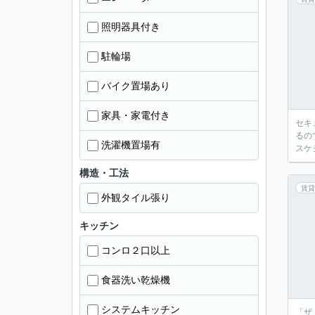
照明器具付き
駐輪場
バイク置場あり
家具・家電付き
セキ
るの
洗濯機置場有
スケ
構造・工法
賃貸
外観タイル張り
キッチン
コンロ２口以上
食器洗い乾燥機
システムキッチン
「ザ