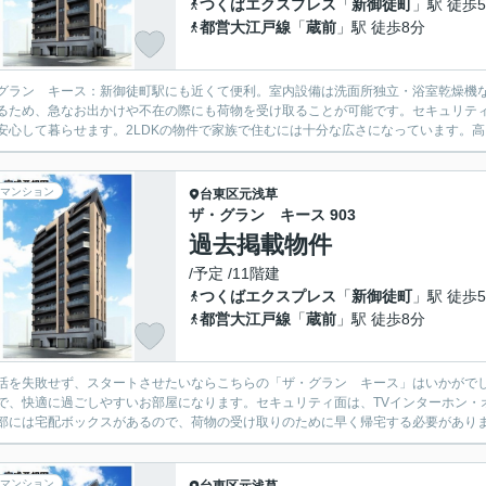
つくばエクスプレス
「
新御徒町
」駅 徒歩
都営大江戸線
「
蔵前
」駅 徒歩8分
グラン キース：新御徒町駅にも近くて便利。室内設備は洗面所独立・浴室乾燥機
るため、急なお出かけや不在の際にも荷物を受け取ることが可能です。セキュリティ
安心して暮らせます。2LDKの物件で家族で住むには十分な広さになっています。高ニ
マンション
台東区
元浅草
ザ・グラン キース 903
過去掲載物件
/予定 /11階建
つくばエクスプレス
「
新御徒町
」駅 徒歩
都営大江戸線
「
蔵前
」駅 徒歩8分
活を失敗せず、スタートさせたいならこちらの「ザ・グラン キース」はいかがで
で、快適に過ごしやすいお部屋になります。セキュリティ面は、TVインターホン・
部には宅配ボックスがあるので、荷物の受け取りのために早く帰宅する必要がありま
マンション