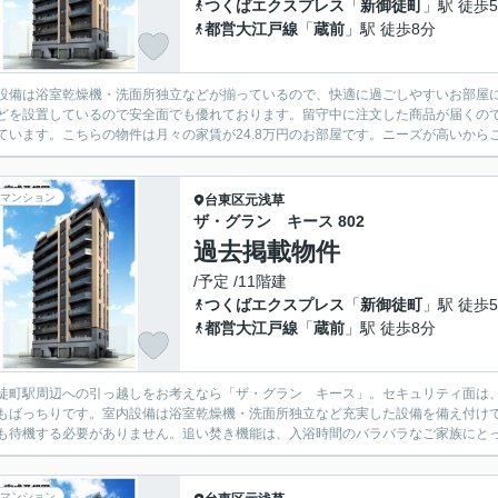
つくばエクスプレス
「
新御徒町
」駅 徒歩
都営大江戸線
「
蔵前
」駅 徒歩8分
設備は浴室乾燥機・洗面所独立などが揃っているので、快適に過ごしやすいお部屋に
どを設置しているので安全面でも優れております。留守中に注文した商品が届くの
ています。こちらの物件は月々の家賃が24.8万円のお部屋です。ニーズが高いからこその
マンション
台東区
元浅草
ザ・グラン キース 802
過去掲載物件
/予定 /11階建
つくばエクスプレス
「
新御徒町
」駅 徒歩
都営大江戸線
「
蔵前
」駅 徒歩8分
徒町駅周辺への引っ越しをお考えなら「ザ・グラン キース」。セキュリティ面は、
もばっちりです。室内設備は浴室乾燥機・洗面所独立など充実した設備を備え付け
も待機する必要がありません。追い焚き機能は、入浴時間のバラバラなご家族にとって
マンション