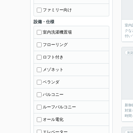
ファミリー向け
設備・仕様
室内
クな
室内洗濯機置場
付い
フローリング
賃貸
ロフト付き
メゾネット
ベランダ
バルコニー
新御
ルーフバルコニー
対策
時間
オール電化
エレベーター
賃貸