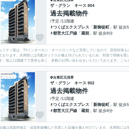
台東区
元浅草
ザ・グラン キース 804
過去掲載物件
/予定 /11階建
つくばエクスプレス
「
新御徒町
」駅 徒歩
都営大江戸線
「
蔵前
」駅 徒歩8分
ュリティ面は、TVインターホン・オートロックなど充実しているので、防犯対策も
ております。共用部には宅配ボックスが備え付けられているため、対面で荷物を受
す。地上11階建てで景色も良く、多数のお問い合わせをいただいております。こちらは家
マンション
台東区
元浅草
ザ・グラン キース 902
過去掲載物件
/予定 /11階建
つくばエクスプレス
「
新御徒町
」駅 徒歩
都営大江戸線
「
蔵前
」駅 徒歩8分
設備は洗面所独立・浴室乾燥機など充実した設備を備え付けています。共用部には