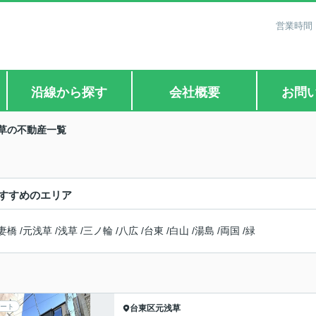
営業時間：
沿線から探す
会社概要
お問
草の不動産一覧
すすめのエリア
妻橋
/
元浅草
/
浅草
/
三ノ輪
/
八広
/
台東
/
白山
/
湯島
/
両国
/
緑
ート
台東区
元浅草