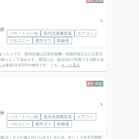
敷0
新築
5分
バス・トイレ別
室内洗濯機置場
エアコン
バルコニー
都市ガス
駐輪場
ばっちりです。室内設備は浴室乾燥機・洗面所独立など大変充
け取らなくて済みます。周辺には、徒歩5分で利用できる駅があ
賃24.9万円の物件です。こち...
もっと見る
敷0
新築
5分
バス・トイレ別
室内洗濯機置場
エアコン
バルコニー
都市ガス
駐輪場
宅配ボックスが備え付けられているため、忙しくて在宅可時間