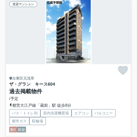
賃貸マンション
台東区元浅草
ザ・グラン キース
604
過去掲載物件
/予定
都営大江戸線「蔵前」駅 徒歩8分
バス・トイレ別
室内洗濯機置場
エアコン
バルコニー
都市ガス
駐輪場
敷0
新築