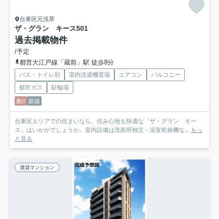
台東区元浅草
ザ・グラン キース
501
過去掲載物件
/予定
都営大江戸線「蔵前」駅 徒歩8分
バス・トイレ別
室内洗濯機置場
エアコン
バルコニー
都市ガス
駐輪場
敷0
新築
台東区エリアでの住まいなら、住み心地も快適な「ザ・グラン キー
ス」はいかがでしょうか。室内設備は洗面所独立・浴室乾燥機な...
もっ
と見る
賃貸マンション