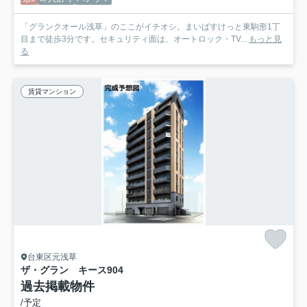
「グランクオール浅草」のここがイチオシ。まいばすけっと東駒形1丁
目まで徒歩3分です。セキュリティ面は、オートロック・TV...
もっと見
る
賃貸マンション
台東区元浅草
ザ・グラン キース
904
過去掲載物件
/予定