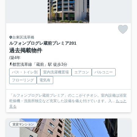
台東区浅草橋
ルフォンプログレ蔵前プレミア
201
過去掲載物件
/築4年
都営浅草線「蔵前」駅 徒歩3分
バス・トイレ別
室内洗濯機置場
エアコン
バルコニー
フローリング
電気有
「ルフォンプログレ蔵前プレミア」のここがイチオシ。室内設備は浴室
乾燥機・洗面所独立など充実した設備を備え付けています。入...
もっと
見る
賃貸マンション