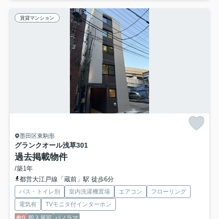
賃貸マンション
墨田区東駒形
グランクオール浅草
301
過去掲載物件
/築1年
都営大江戸線「蔵前」駅 徒歩6分
バス・トイレ別
室内洗濯機置場
エアコン
フローリング
電気有
TVモニタ付インターホン
敷0
即入居可
パノラマ