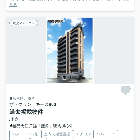
見る
賃貸マンション
台東区元浅草
ザ・グラン キース
803
過去掲載物件
/予定
都営大江戸線「蔵前」駅 徒歩8分
バス・トイレ別
室内洗濯機置場
エアコン
バルコニー