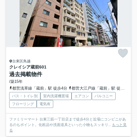
台東区鳥越
クレイシア蔵前
601
過去掲載物件
/築15年
都営浅草線「蔵前」駅 徒歩4分
都営大江戸線「蔵前」駅 徒歩5分
バス・トイレ別
室内洗濯機置場
エアコン
バルコニー
フローリング
電気有
ファミリーマート 台東三筋一丁目店まで徒歩4分と近場にコンビニがあ
るのもポイント。化粧品や洗面道具といった小物もスッキリ...
もっと見
る