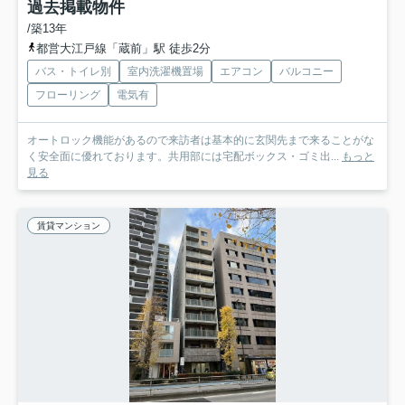
過去掲載物件
/築13年
都営大江戸線「蔵前」駅 徒歩2分
バス・トイレ別
室内洗濯機置場
エアコン
バルコニー
フローリング
電気有
オートロック機能があるので来訪者は基本的に玄関先まで来ることがな
く安全面に優れております。共用部には宅配ボックス・ゴミ出...
もっと
見る
賃貸マンション