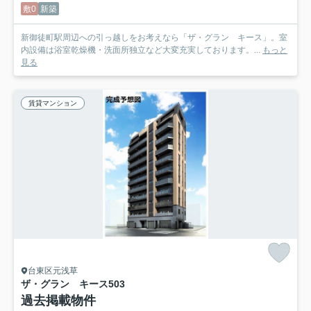
敷0
新築
新御徒町駅周辺への引っ越しをお考えなら「ザ・グラン キース」。室
内設備は浴室乾燥機・洗面所独立など大変充実しております。...
もっと
見る
賃貸マンション
台東区元浅草
ザ・グラン キース
503
過去掲載物件