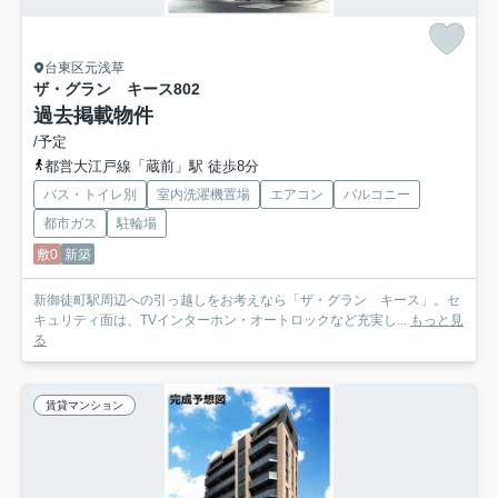
台東区元浅草
ザ・グラン キース
802
過去掲載物件
/予定
都営大江戸線「蔵前」駅 徒歩8分
バス・トイレ別
室内洗濯機置場
エアコン
バルコニー
都市ガス
駐輪場
敷0
新築
新御徒町駅周辺への引っ越しをお考えなら「ザ・グラン キース」。セ
キュリティ面は、TVインターホン・オートロックなど充実し...
もっと見
る
賃貸マンション