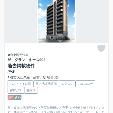
台東区元浅草
ザ・グラン キース
902
過去掲載物件
/予定
都営大江戸線「蔵前」駅 徒歩8分
バス・トイレ別
室内洗濯機置場
エアコン
バルコニー
都市ガス
駐輪場
敷0
新築
室内設備は洗面所独立・浴室乾燥機など充実した設備を備え付けていま
す。共用部には宅配ボックスが備え付けられているため、忙し...
もっと