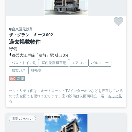
台東区元浅草
ザ・グラン キース
602
過去掲載物件
/予定
都営大江戸線「蔵前」駅 徒歩8分
バス・トイレ別
室内洗濯機置場
エアコン
バルコニー
都市ガス
駐輪場
敷0
新築
セキュリティ面は、オートロック・TVインターホンなどを設置している
ので安全面でも優れております。室内設備は洗面所独立・浴...
もっと見
る
賃貸マンション