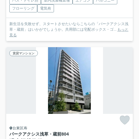
バス・トイレ別
室内洗濯機置場
エアコン
バルコニー
フローリング
電気有
新生活を失敗せず、スタートさせたいならこちらの「パークアクシス浅
草・蔵前」はいかがでしょうか。共用部には宅配ボックス・ゴ...
もっと
見る
賃貸マンション
台東区寿
パークアクシス浅草・蔵前
804