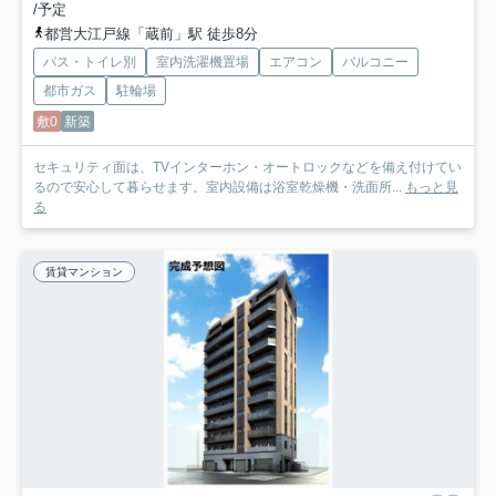
/予定
都営大江戸線「蔵前」駅 徒歩8分
バス・トイレ別
室内洗濯機置場
エアコン
バルコニー
都市ガス
駐輪場
敷0
新築
セキュリティ面は、TVインターホン・オートロックなどを備え付けてい
るので安心して暮らせます。室内設備は浴室乾燥機・洗面所...
もっと見
る
賃貸マンション