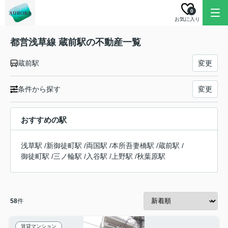
0
お気に入り
都営浅草線 蔵前駅の不動産一覧
蔵前駅
変更
条件から探す
変更
おすすめの駅
浅草駅
/
新御徒町駅
/
両国駅
/
本所吾妻橋駅
/
蔵前駅
/
御徒町駅
/
三ノ輪駅
/
入谷駅
/
上野駅
/
秋葉原駅
58
件
賃貸マンション