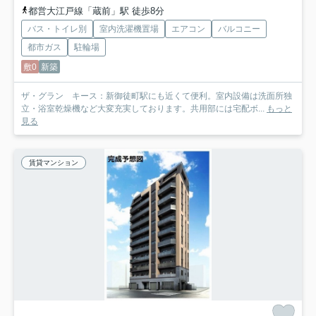
都営大江戸線「蔵前」駅 徒歩8分
バス・トイレ別
室内洗濯機置場
エアコン
バルコニー
都市ガス
駐輪場
敷0
新築
ザ・グラン キース：新御徒町駅にも近くて便利。室内設備は洗面所独
立・浴室乾燥機など大変充実しております。共用部には宅配ボ...
もっと
見る
賃貸マンション