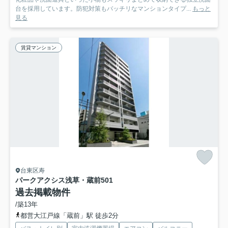
台を採用しています。防犯対策もバッチリなマンションタイプ...
もっと
見る
賃貸マンション
台東区寿
パークアクシス浅草・蔵前
501
過去掲載物件
/築13年
都営大江戸線「蔵前」駅 徒歩2分