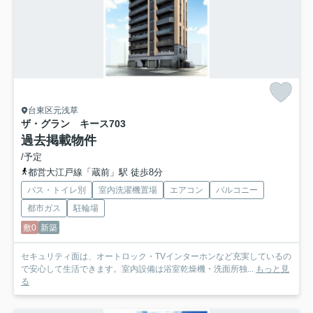
台東区元浅草
ザ・グラン キース
703
過去掲載物件
/予定
都営大江戸線「蔵前」駅 徒歩8分
バス・トイレ別
室内洗濯機置場
エアコン
バルコニー
都市ガス
駐輪場
敷0
新築
セキュリティ面は、オートロック・TVインターホンなど充実しているの
で安心して生活できます。室内設備は浴室乾燥機・洗面所独...
もっと見
る