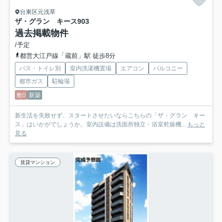
台東区元浅草
ザ・グラン キース
903
過去掲載物件
/予定
都営大江戸線「蔵前」駅 徒歩8分
バス・トイレ別
室内洗濯機置場
エアコン
バルコニー
都市ガス
駐輪場
敷0
新築
新生活を失敗せず、スタートさせたいならこちらの「ザ・グラン キー
ス」はいかがでしょうか。室内設備は洗面所独立・浴室乾燥機...
もっと
見る
賃貸マンション