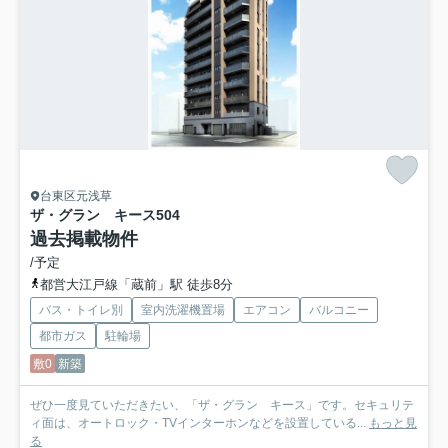
台東区元浅草
ザ・グラン キース
504
過去掲載物件
/予定
都営大江戸線「蔵前」駅 徒歩8分
バス・トイレ別
室内洗濯機置場
エアコン
バルコニー
都市ガス
駐輪場
敷0
新築
ぜひ一度見ていただきたい、「ザ・グラン キース」です。セキュリテ
ィ面は、オートロック・TVインターホンなどを設置している...
もっと見
る