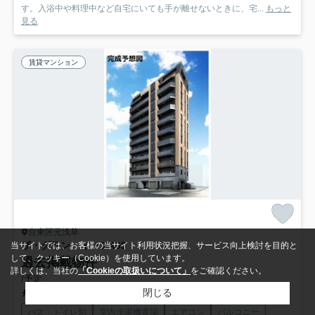
す。入浴中や料理中など自宅にいても手が離せないときに、宅...
もっと
見る
賃貸マンション
台東区元浅草
ザ・グラン キース
403
当サイトでは、お客様の当サイト利用状況把握、サービス向上検討を目的と
して、クッキー（Cookie）を使用しています。
過去掲載物件
詳しくは、当社の
「Cookieの取扱いについて」
をご確認ください。
/予定
閉じる
都営大江戸線「蔵前」駅 徒歩8分
バス・トイレ別
室内洗濯機置場
エアコン
バルコニー