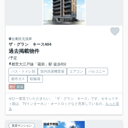
台東区元浅草
ザ・グラン キース
404
過去掲載物件
/予定
都営大江戸線「蔵前」駅 徒歩8分
バス・トイレ別
室内洗濯機置場
エアコン
バルコニー
都市ガス
駐輪場
敷0
新築
ぜひ一度見ていただきたい、「ザ・グラン キース」です。セキュリテ
ィ面は、TVインターホン・オートロックなど充実しているの...
もっと見
る
賃貸マンション