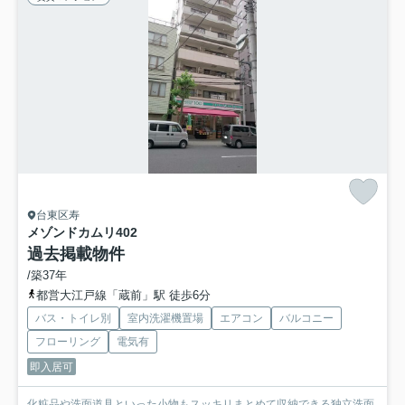
台東区寿
メゾンドカムリ
402
過去掲載物件
/築37年
都営大江戸線「蔵前」駅 徒歩6分
バス・トイレ別
室内洗濯機置場
エアコン
バルコニー
フローリング
電気有
即入居可
化粧品や洗面道具といった小物もスッキリまとめて収納できる独立洗面