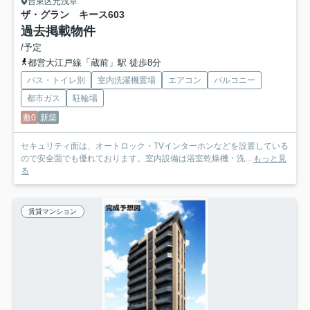
台東区元浅草
ザ・グラン キース
603
過去掲載物件
/予定
都営大江戸線「蔵前」駅 徒歩8分
バス・トイレ別
室内洗濯機置場
エアコン
バルコニー
都市ガス
駐輪場
敷0
新築
セキュリティ面は、オートロック・TVインターホンなどを設置している
ので安全面でも優れております。室内設備は浴室乾燥機・洗...
もっと見
る
賃貸マンション