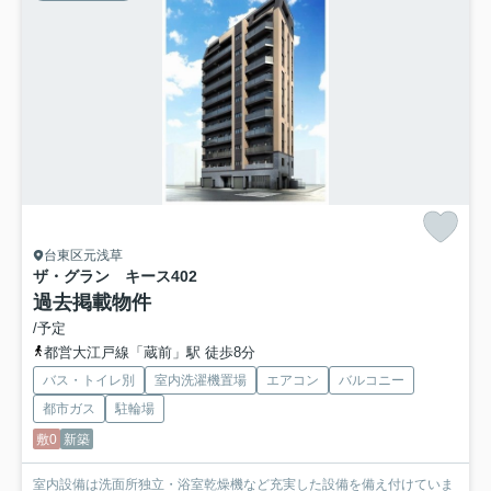
台東区元浅草
ザ・グラン キース
402
過去掲載物件
/予定
都営大江戸線「蔵前」駅 徒歩8分
バス・トイレ別
室内洗濯機置場
エアコン
バルコニー
都市ガス
駐輪場
敷0
新築
室内設備は洗面所独立・浴室乾燥機など充実した設備を備え付けていま