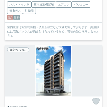
バス・トイレ別
室内洗濯機置場
エアコン
バルコニー
都市ガス
駐輪場
敷0
新築
室内設備は浴室乾燥機・洗面所独立など大変充実しております。共用部
には宅配ボックスが備え付けられているため、荷物の受け取り...
もっと
見る
賃貸マンション