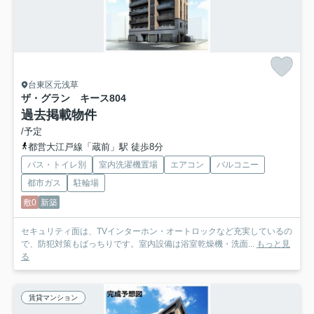
台東区元浅草
ザ・グラン キース
804
過去掲載物件
/予定
都営大江戸線「蔵前」駅 徒歩8分
バス・トイレ別
室内洗濯機置場
エアコン
バルコニー
都市ガス
駐輪場
敷0
新築
セキュリティ面は、TVインターホン・オートロックなど充実しているの
で、防犯対策もばっちりです。室内設備は浴室乾燥機・洗面...
もっと見
る
賃貸マンション