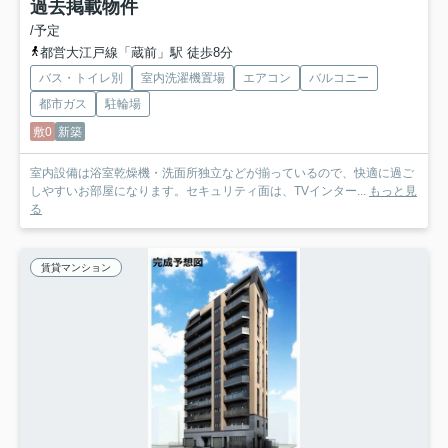
過去掲載物件
/予定
都営大江戸線「蔵前」駅 徒歩8分
バス・トイレ別
室内洗濯機置場
エアコン
バルコニー
都市ガス
駐輪場
敷0
新築
室内設備は浴室乾燥機・洗面所独立などが揃っているので、快適に過ご
しやすいお部屋になります。セキュリティ面は、TVインター...
もっと見
る
賃貸マンション