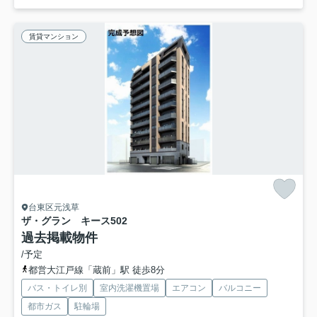
賃貸マンション
台東区元浅草
ザ・グラン キース
502
過去掲載物件
/予定
都営大江戸線「蔵前」駅 徒歩8分
バス・トイレ別
室内洗濯機置場
エアコン
バルコニー
都市ガス
駐輪場