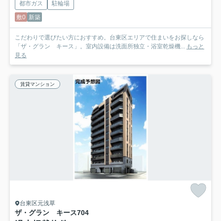
都市ガス
駐輪場
敷0
新築
こだわりで選びたい方におすすめ。台東区エリアで住まいをお探しなら
「ザ・グラン キース」。室内設備は洗面所独立・浴室乾燥機...
もっと
見る
賃貸マンション
台東区元浅草
ザ・グラン キース
704