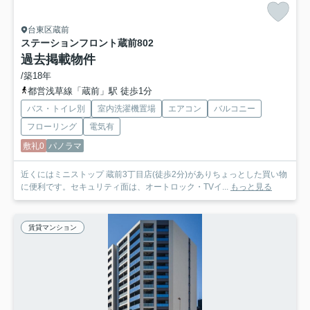
台東区蔵前
ステーションフロント蔵前
802
過去掲載物件
/築18年
都営浅草線「蔵前」駅 徒歩1分
バス・トイレ別
室内洗濯機置場
エアコン
バルコニー
フローリング
電気有
敷礼0
パノラマ
近くにはミニストップ 蔵前3丁目店(徒歩2分)がありちょっとした買い物
に便利です。セキュリティ面は、オートロック・TVイ...
もっと見る
賃貸マンション