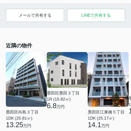
メールで共有する
LINEで共有する
近隣の物件
墨田区墨田３丁目
1R (15.82㎡)
6.8
1
万円
墨田区向島３丁目
墨田区江東橋５丁目
1DK (25.81㎡)
1DK (25.17㎡)
13.25
14.1
万円
万円