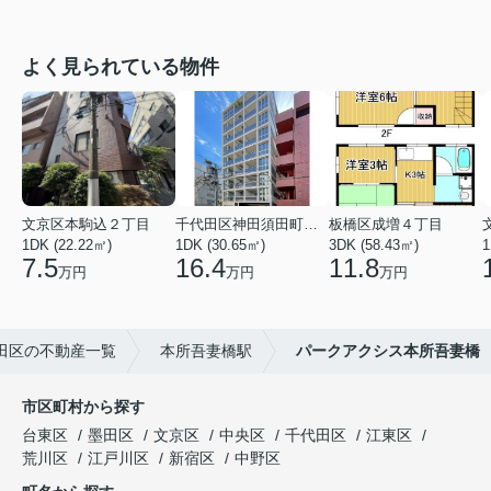
よく見られている物件
文京区本駒込２丁目
千代田区神田須田町１丁目
板橋区成増４丁目
1DK (22.22㎡)
1DK (30.65㎡)
3DK (58.43㎡)
1
7.5
16.4
11.8
万円
万円
万円
田区の不動産一覧
本所吾妻橋駅
パークアクシス本所吾妻橋
市区町村から探す
台東区
墨田区
文京区
中央区
千代田区
江東区
荒川区
江戸川区
新宿区
中野区