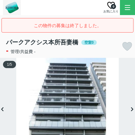
0
お気に入り
この物件の募集は終了しました。
パークアクシス本所吾妻橋
空室0
-
管理/共益費 -
1
/
5