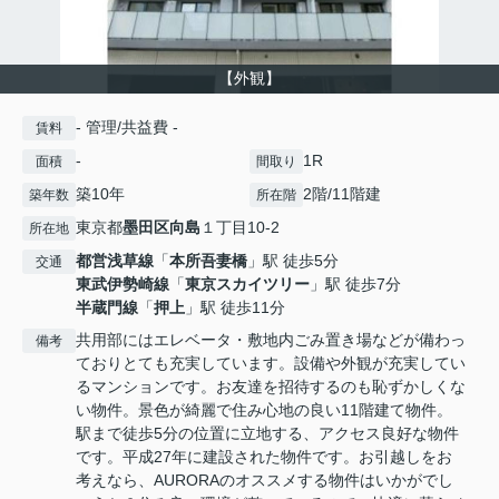
【外観】
- 管理/共益費 -
賃料
-
1R
面積
間取り
築10年
2階/11階建
築年数
所在階
東京都
墨田区
向島
１丁目10-2
所在地
都営浅草線
「
本所吾妻橋
」駅 徒歩5分
交通
東武伊勢崎線
「
東京スカイツリー
」駅 徒歩7分
半蔵門線
「
押上
」駅 徒歩11分
共用部にはエレベータ・敷地内ごみ置き場などが備わっ
備考
ておりとても充実しています。設備や外観が充実してい
るマンションです。お友達を招待するのも恥ずかしくな
い物件。景色が綺麗で住み心地の良い11階建て物件。
駅まで徒歩5分の位置に立地する、アクセス良好な物件
です。平成27年に建設された物件です。お引越しをお
考えなら、AURORAのオススメする物件はいかがでし