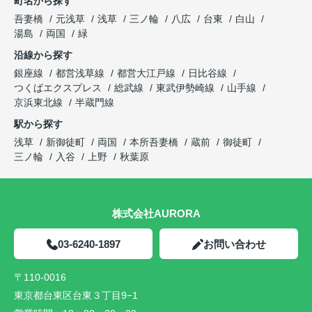
町名から探す
吾妻橋
元浅草
浅草
三ノ輪
八広
台東
白山
湯島
両国
緑
沿線から探す
銀座線
都営浅草線
都営大江戸線
日比谷線
つくばエクスプレス
総武線
東武伊勢崎線
山手線
京浜東北線
半蔵門線
駅から探す
浅草
新御徒町
両国
本所吾妻橋
蔵前
御徒町
三ノ輪
入谷
上野
秋葉原
株式会社AURORA
03-6240-1897
お問い合わせ
〒110-0016
東京都台東区台東３丁目9−1