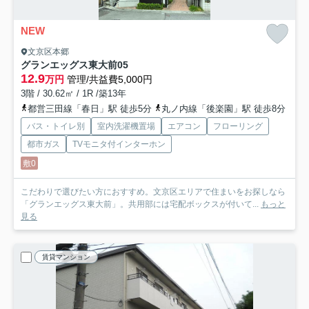
NEW
文京区本郷
グランエッグス東大前
05
12.9
万円
管理/共益費5,000円
3階 / 30.62㎡ / 1R /築13年
都営三田線「春日」駅 徒歩5分
丸ノ内線「後楽園」駅 徒歩8分
バス・トイレ別
室内洗濯機置場
エアコン
フローリング
都市ガス
TVモニタ付インターホン
敷0
こだわりで選びたい方におすすめ。文京区エリアで住まいをお探しなら
「グランエッグス東大前」。共用部には宅配ボックスが付いて...
もっと
見る
賃貸マンション