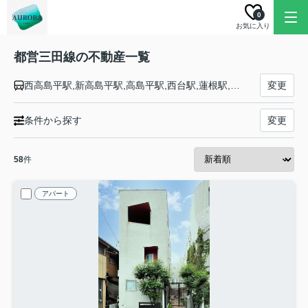
0
お気に入り
都営三田線の不動産一覧
西高島平駅,新高島平駅,高島平駅,西台駅,蓮根駅,志村三丁目駅,志村坂上駅,本蓮沼駅,板橋本町駅,板橋区役所前駅,新板橋駅,西巣鴨駅,巣鴨駅,千石駅,白山駅,後楽園駅,水道橋駅,神保町駅,大手町駅,有楽町駅,内幸町駅,御成門駅,芝公園駅,三田駅,白金高輪駅,白金台駅,目黒駅
変更
条件から探す
変更
58
件
アパート