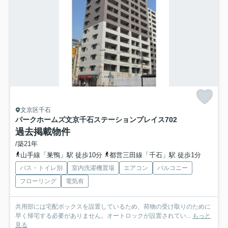
文京区千石
パークホームズ文京千石ステーションプレイス
702
過去掲載物件
/築21年
山手線「巣鴨」駅 徒歩10分
都営三田線「千石」駅 徒歩1分
バス・トイレ別
室内洗濯機置場
エアコン
バルコニー
フローリング
電気有
共用部には宅配ボックスを設置しているため、荷物の受け取りのために
早く帰宅する必要がありません。オートロックが設置されてい...
もっと
見る