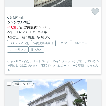
文京区向丘
シャンブル向丘
20
万円
管理/共益費15,000円
2階 / 61.43㎡ / 1LDK /築20年
都営三田線「白山」駅 徒歩9分
バス・トイレ別
室内洗濯機置場
エアコン
バルコニー
フローリング
都市ガス
セキュリティ面は、オートロック・TVインターホンなど充実しているの
で安心して生活できます。宅配ボックスはカードキーや暗証...
もっと見
る
賃貸マンション