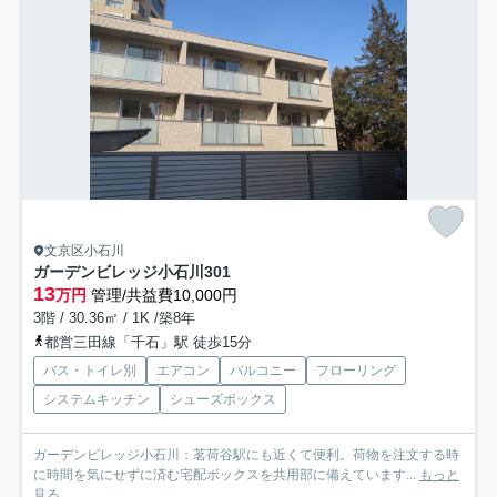
文京区小石川
ガーデンビレッジ小石川
301
13
万円
管理/共益費10,000円
3階 / 30.36㎡ / 1K /築8年
都営三田線「千石」駅 徒歩15分
バス・トイレ別
エアコン
バルコニー
フローリング
システムキッチン
シューズボックス
ガーデンビレッジ小石川：茗荷谷駅にも近くて便利。荷物を注文する時
に時間を気にせずに済む宅配ボックスを共用部に備えています...
もっと
見る