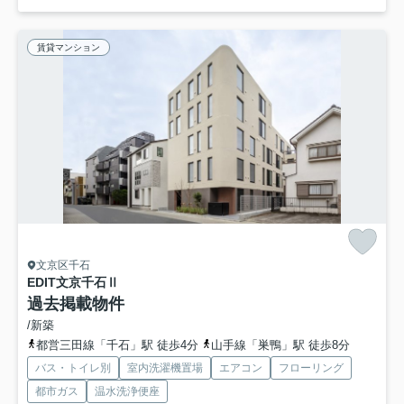
賃貸マンション
文京区千石
EDIT文京千石Ⅱ
過去掲載物件
/新築
都営三田線「千石」駅 徒歩4分
山手線「巣鴨」駅 徒歩8分
バス・トイレ別
室内洗濯機置場
エアコン
フローリング
都市ガス
温水洗浄便座