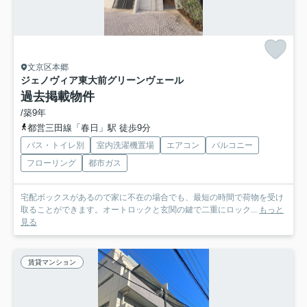
文京区本郷
ジェノヴィア東大前グリーンヴェール
過去掲載物件
/築9年
都営三田線「春日」駅 徒歩9分
バス・トイレ別
室内洗濯機置場
エアコン
バルコニー
フローリング
都市ガス
宅配ボックスがあるので家に不在の場合でも、最短の時間で荷物を受け
取ることができます。オートロックと玄関の鍵で二重にロック...
もっと
見る
賃貸マンション