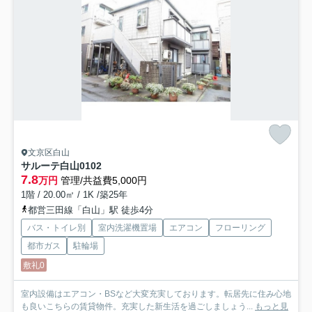
文京区白山
サルーテ白山
0102
7.8
万円
管理/共益費5,000円
1階 / 20.00㎡ / 1K /築25年
都営三田線「白山」駅 徒歩4分
バス・トイレ別
室内洗濯機置場
エアコン
フローリング
都市ガス
駐輪場
敷礼0
室内設備はエアコン・BSなど大変充実しております。転居先に住み心地
も良いこちらの賃貸物件。充実した新生活を過ごしましょう...
もっと見