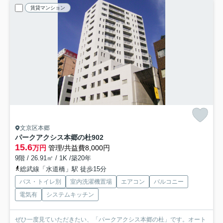
賃貸マンション
文京区本郷
パークアクシス本郷の杜
902
15.6
万円
管理/共益費8,000円
9階 / 26.91㎡ / 1K /築20年
総武線「水道橋」駅 徒歩15分
バス・トイレ別
室内洗濯機置場
エアコン
バルコニー
電気有
システムキッチン
ぜひ一度見ていただきたい、「パークアクシス本郷の杜」です。オート