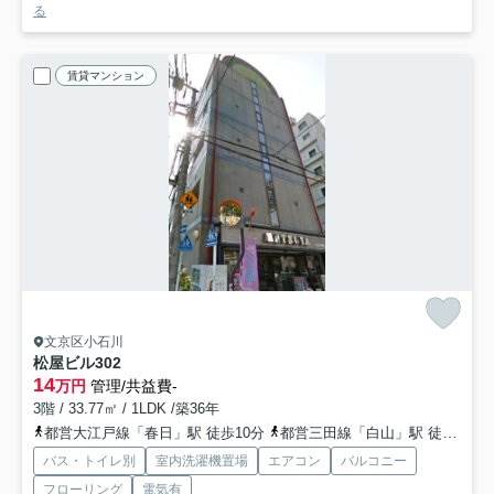
る
賃貸マンション
文京区小石川
松屋ビル
302
14
万円
管理/共益費-
3階 / 33.77㎡ / 1LDK /築36年
都営大江戸線「春日」駅 徒歩10分
都営三田線「白山」駅 徒歩10分
バス・トイレ別
室内洗濯機置場
エアコン
バルコニー
フローリング
電気有