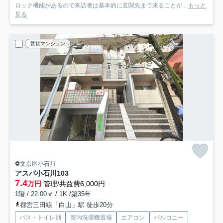
ロック機能があるので来訪者は基本的に玄関先まで来ることが...
もっと
見る
賃貸マンション
文京区小石川
アスパ小石川
103
7.4
万円
管理/共益費6,000円
1階 / 22.00㎡ / 1K /築35年
都営三田線「白山」駅 徒歩20分
バス・トイレ別
室内洗濯機置場
エアコン
バルコニー