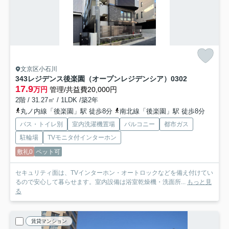
文京区小石川
343レジデンス後楽園（オープンレジデンシア）
0302
17.9
万円
管理/共益費20,000円
2階 / 31.27㎡ / 1LDK /築2年
丸ノ内線「後楽園」駅 徒歩8分
南北線「後楽園」駅 徒歩8分
バス・トイレ別
室内洗濯機置場
バルコニー
都市ガス
駐輪場
TVモニタ付インターホン
敷礼0
ペット可
セキュリティ面は、TVインターホン・オートロックなどを備え付けてい
るので安心して暮らせます。室内設備は浴室乾燥機・洗面所...
もっと見
る
賃貸マンション