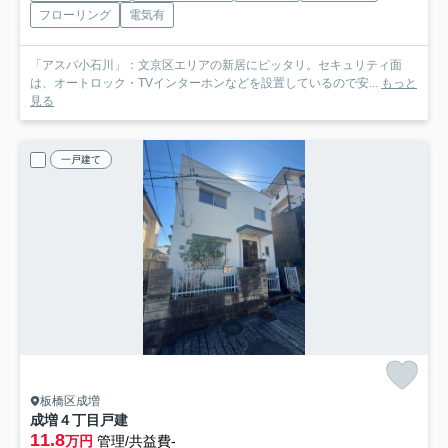
フローリング
電気有
「アスパ小石川」：文京区エリアの新居にピッタリ。セキュリティ面
は、オートロック・TVインターホンなどを設置しているので安...
もっと
見る
一戸建て
板橋区成増
成増４丁目戸建
11.8
万円
管理/共益費-