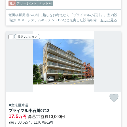
礼0
フリーレント
ペット可
飯田橋駅周辺への引っ越しをお考えなら「プライマル小石川」。室内設
備はCATV・システムキッチン・BSなど充実した設備を備...
もっと見る
賃貸マンション
文京区水道
プライマル小石川
0712
17.5
万円
管理/共益費10,000円
7階 / 38.62㎡ / 1DK /築19年