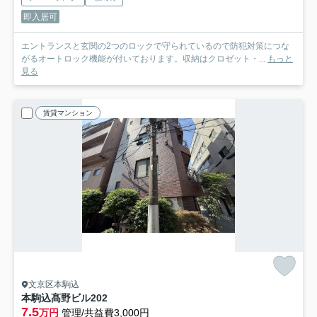
即入居可
エントランスと玄関の2つのロックで守られているので防犯対策につな
がるオートロック機能が付いております。収納はクロゼット・...
もっと
見る
賃貸マンション
文京区本駒込
本駒込髙野ビル
202
7.5
万円
管理/共益費3,000円