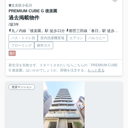
文京区小石川
PREMIUM CUBE G 後楽園
過去掲載物件
/築3年
丸ノ内線「後楽園」駅 徒歩11分
都営三田線「春日」駅 徒歩12分
バス・トイレ別
室内洗濯機置場
エアコン
バルコニー
フローリング
都市ガス
敷0
新生活を失敗せず、スタートさせたいならこちらの「PREMIUM CUBE
G 後楽園」はいかがでしょうか。荷物を注文する...
もっと見る
賃貸マンション