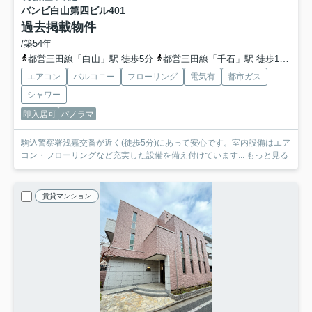
バンビ白山第四ビル
401
過去掲載物件
/築54年
都営三田線「白山」駅 徒歩5分
都営三田線「千石」駅 徒歩11分
エアコン
バルコニー
フローリング
電気有
都市ガス
シャワー
即入居可
パノラマ
駒込警察署浅嘉交番が近く(徒歩5分)にあって安心です。室内設備はエア
コン・フローリングなど充実した設備を備え付けています...
もっと見る
賃貸マンション