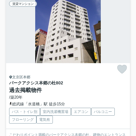
賃貸マンション
文京区本郷
パークアクシス本郷の杜
802
過去掲載物件
/築20年
総武線「水道橋」駅 徒歩15分
バス・トイレ別
室内洗濯機置場
エアコン
バルコニー
フローリング
電気有
こだわりポイント満載のパークアクシス本郷の杜。建物のエントランス