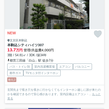
NEW
文京区本駒込
本駒込シティハイツ
307
13.7
万円
管理/共益費4,000円
3階 / 54.81㎡ / 3DK /築34年
都営三田線「白山」駅 徒歩7分
バス・トイレ別
室内洗濯機置場
エアコン
バルコニー
都市ガス
TVモニタ付インターホン
敷礼0
玄関先まで覗き穴を覗きに行かなくてもインターホン越しに誰が来たの
かを確認できるので安心感があります。室内設備はエアコン・...
もっと
見る