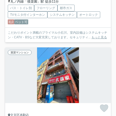
丸ノ内線「後楽園」駅 徒歩11分
バス・トイレ別
フローリング
都市ガス
TVモニタ付インターホン
システムキッチン
オートロック
礼0
ペット可
こだわりポイント満載のプライマル小石川。室内設備はシステムキッチ
ン・CATV・BSなど大変充実しております。セキュリティ...
もっと見る
賃貸マンション
文京区本駒込