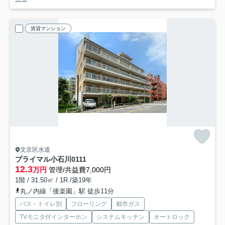
賃貸マンション
文京区水道
プライマル小石川
0111
12.3
万円
管理/共益費7,000円
1階 / 31.50㎡ / 1R /築19年
丸ノ内線「後楽園」駅 徒歩11分
バス・トイレ別
フローリング
都市ガス
TVモニタ付インターホン
システムキッチン
オートロック