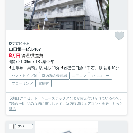
文京区千石
山口第一ビル
407
8
万円
管理/共益費-
4階 / 21.09㎡ / 1R /築62年
山手線「巣鴨」駅 徒歩10分
都営三田線「千石」駅 徒歩10分
バス・トイレ別
室内洗濯機置場
エアコン
バルコニー
フローリング
電気有
収納はクロゼット・シューズボックスなどが備え付けられているので、
衣類や日用品の収納に重宝します。室内設備はエアコン・全居...
もっと
見る
アパート