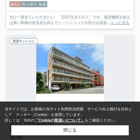
敷礼0
即入居可
新築
ぜひ一度見ていただきたい、「EDIT文京千石Ⅱ」です。暖房機能を使え
ば寒い時期の室温差を抑えてヒートショックを防げる浴室...
もっと見る
賃貸マンション
当サイトでは、お客様の当サイト利用状況把握、サービス向上検討を目的と
して、クッキー（Cookie）を使用しています。
文京区水道
詳しくは、当社の
「Cookieの取扱いについて」
をご確認ください。
プライマル小石川
0316
過去掲載物件
閉じる
/築19年