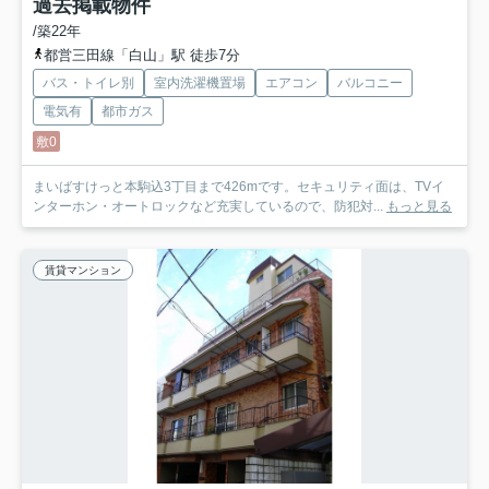
過去掲載物件
/築22年
都営三田線「白山」駅 徒歩7分
バス・トイレ別
室内洗濯機置場
エアコン
バルコニー
電気有
都市ガス
敷0
まいばすけっと本駒込3丁目まで426mです。セキュリティ面は、TVイ
ンターホン・オートロックなど充実しているので、防犯対...
もっと見る
賃貸マンション