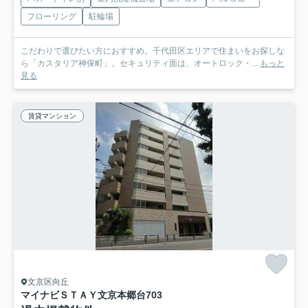
フローリング
駐輪場
こだわりで選びたい方におすすめ。千代田区エリアで住まいをお探しな
ら「カスタリア神保町」。セキュリティ面は、オートロック・...
もっと
見る
賃貸マンション
文京区向丘
マイナビＳＴＡＹ文京本郷台
703