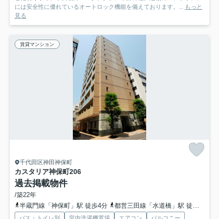
には安全性に優れているオートロック機能を備えております。...
もっと
見る
賃貸マンション
千代田区神田神保町
カスタリア神保町
206
過去掲載物件
/築22年
半蔵門線「神保町」駅 徒歩4分
都営三田線「水道橋」駅 徒歩9分
バス・トイレ別
室内洗濯機置場
エアコン
バルコニー