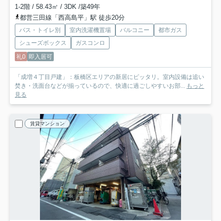
1-2階 / 58.43㎡ / 3DK /築49年
都営三田線「西高島平」駅 徒歩20分
バス・トイレ別
室内洗濯機置場
バルコニー
都市ガス
シューズボックス
ガスコンロ
礼0
即入居可
「成増４丁目戸建」：板橋区エリアの新居にピッタリ。室内設備は追い
焚き・洗面台などが揃っているので、快適に過ごしやすいお部...
もっと
見る
賃貸マンション