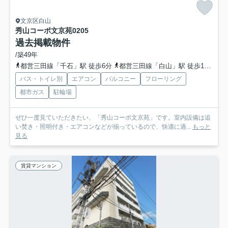
文京区白山
秀山コーポ文京苑
0205
過去掲載物件
/築49年
都営三田線「千石」駅 徒歩6分
都営三田線「白山」駅 徒歩11分
バス・トイレ別
エアコン
バルコニー
フローリング
都市ガス
駐輪場
ぜひ一度見ていただきたい、「秀山コーポ文京苑」です。室内設備は追
い焚き・照明付き・エアコンなどが揃っているので、快適に過...
もっと
見る
賃貸マンション