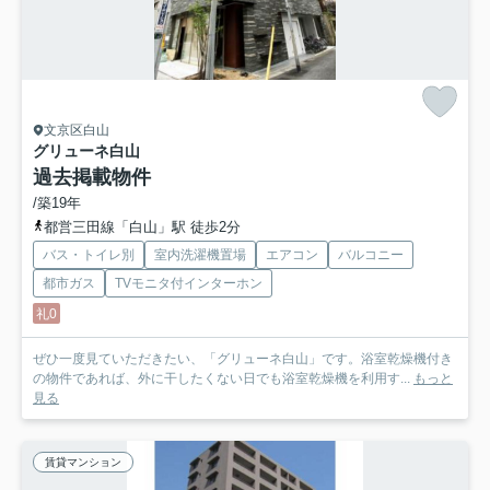
文京区白山
グリューネ白山
過去掲載物件
/築19年
都営三田線「白山」駅 徒歩2分
バス・トイレ別
室内洗濯機置場
エアコン
バルコニー
都市ガス
TVモニタ付インターホン
礼0
ぜひ一度見ていただきたい、「グリューネ白山」です。浴室乾燥機付き
の物件であれば、外に干したくない日でも浴室乾燥機を利用す...
もっと
見る
賃貸マンション