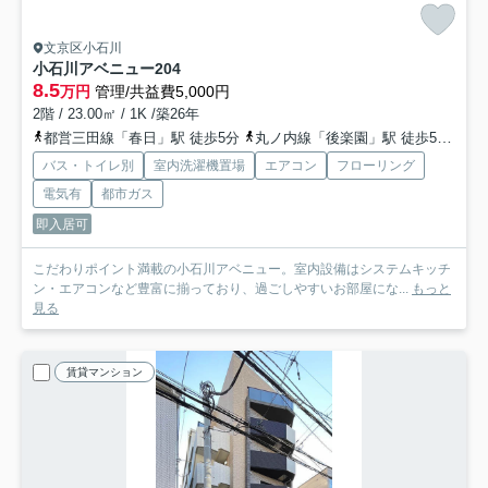
文京区小石川
小石川アベニュー
204
8.5
万円
管理/共益費5,000円
2階 / 23.00㎡ / 1K /築26年
都営三田線「春日」駅 徒歩5分
丸ノ内線「後楽園」駅 徒歩5分
総
バス・トイレ別
室内洗濯機置場
エアコン
フローリング
電気有
都市ガス
即入居可
こだわりポイント満載の小石川アベニュー。室内設備はシステムキッチ
ン・エアコンなど豊富に揃っており、過ごしやすいお部屋にな...
もっと
見る
賃貸マンション