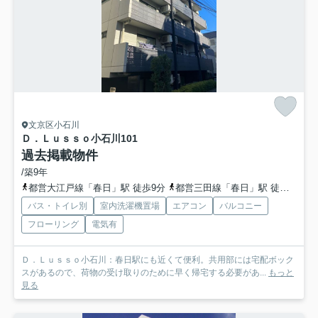
文京区小石川
Ｄ．Ｌｕｓｓｏ小石川
101
過去掲載物件
/築9年
都営大江戸線「春日」駅 徒歩9分
都営三田線「春日」駅 徒歩9分
バス・トイレ別
室内洗濯機置場
エアコン
バルコニー
フローリング
電気有
Ｄ．Ｌｕｓｓｏ小石川：春日駅にも近くて便利。共用部には宅配ボック
スがあるので、荷物の受け取りのために早く帰宅する必要があ...
もっと
見る