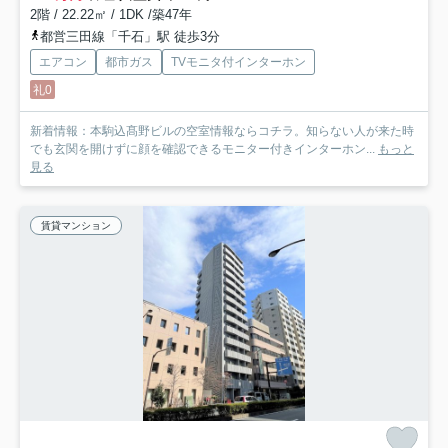
2階 / 22.22㎡ / 1DK /築47年
都営三田線「千石」駅 徒歩3分
エアコン
都市ガス
TVモニタ付インターホン
礼0
新着情報：本駒込髙野ビルの空室情報ならコチラ。知らない人が来た時
でも玄関を開けずに顔を確認できるモニター付きインターホン...
もっと
見る
賃貸マンション