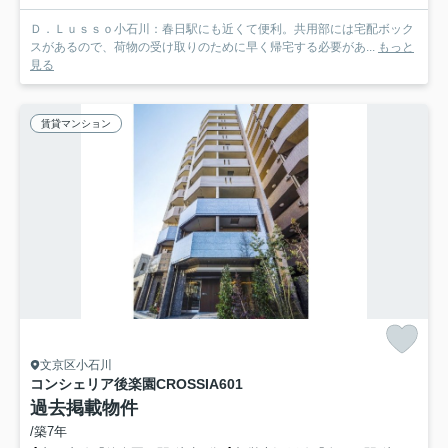
Ｄ．Ｌｕｓｓｏ小石川：春日駅にも近くて便利。共用部には宅配ボック
スがあるので、荷物の受け取りのために早く帰宅する必要があ...
もっと
見る
賃貸マンション
文京区小石川
コンシェリア後楽園CROSSIA
601
過去掲載物件
/築7年