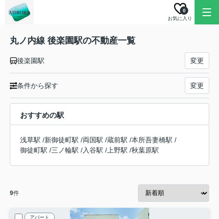
0
お気に入り
丸ノ内線 後楽園駅の不動産一覧
後楽園駅
変更
条件から探す
変更
おすすめの駅
浅草駅
/
新御徒町駅
/
両国駅
/
蔵前駅
/
本所吾妻橋駅
/
御徒町駅
/
三ノ輪駅
/
入谷駅
/
上野駅
/
秋葉原駅
9
件
アパート