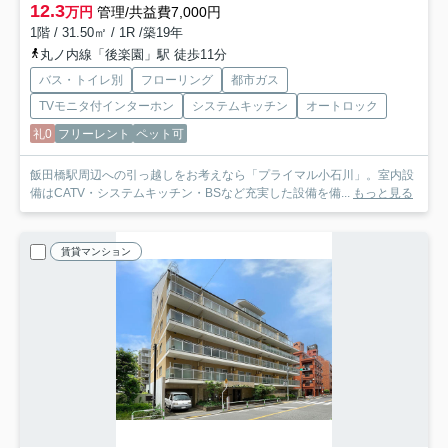
12.3
万円
管理/共益費7,000円
1階 / 31.50㎡ / 1R /築19年
丸ノ内線「後楽園」駅 徒歩11分
バス・トイレ別
フローリング
都市ガス
TVモニタ付インターホン
システムキッチン
オートロック
礼0
フリーレント
ペット可
飯田橋駅周辺への引っ越しをお考えなら「プライマル小石川」。室内設
備はCATV・システムキッチン・BSなど充実した設備を備...
もっと見る
賃貸マンション