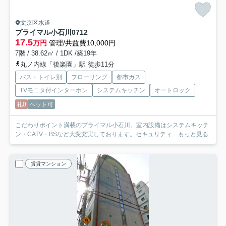
文京区水道
プライマル小石川
0712
17.5
万円
管理/共益費10,000円
7階 / 38.62㎡ / 1DK /築19年
丸ノ内線「後楽園」駅 徒歩11分
バス・トイレ別
フローリング
都市ガス
TVモニタ付インターホン
システムキッチン
オートロック
礼0
ペット可
こだわりポイント満載のプライマル小石川。室内設備はシステムキッチ
ン・CATV・BSなど大変充実しております。セキュリティ...
もっと見る
賃貸マンション