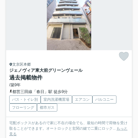
文京区本郷
ジェノヴィア東大前グリーンヴェール
過去掲載物件
/築9年
都営三田線「春日」駅 徒歩9分
バス・トイレ別
室内洗濯機置場
エアコン
バルコニー
フローリング
都市ガス
宅配ボックスがあるので家に不在の場合でも、最短の時間で荷物を受け
取ることができます。オートロックと玄関の鍵で二重にロック...
もっと
見る