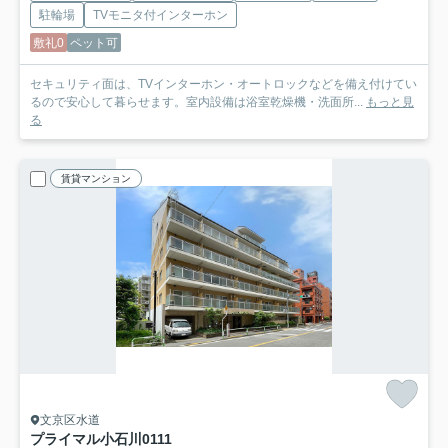
駐輪場
TVモニタ付インターホン
敷礼0
ペット可
セキュリティ面は、TVインターホン・オートロックなどを備え付けてい
るので安心して暮らせます。室内設備は浴室乾燥機・洗面所...
もっと見
る
賃貸マンション
文京区水道
プライマル小石川
0111