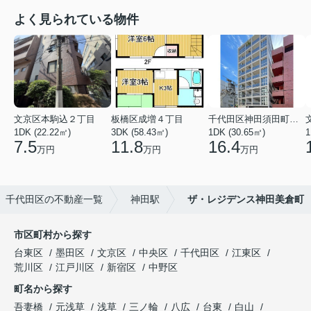
よく見られている物件
文京区本駒込２丁目
板橋区成増４丁目
千代田区神田須田町１丁目
1DK (22.22㎡)
3DK (58.43㎡)
1DK (30.65㎡)
1
7.5
11.8
16.4
万円
万円
万円
千代田区の不動産一覧
神田駅
ザ・レジデンス神田美倉町
市区町村から探す
台東区
墨田区
文京区
中央区
千代田区
江東区
荒川区
江戸川区
新宿区
中野区
町名から探す
吾妻橋
元浅草
浅草
三ノ輪
八広
台東
白山