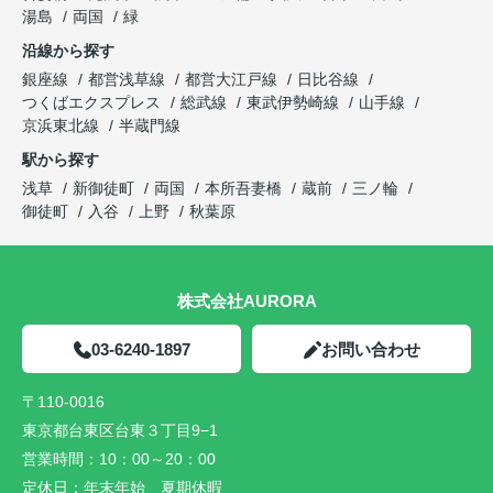
湯島
両国
緑
沿線から探す
銀座線
都営浅草線
都営大江戸線
日比谷線
つくばエクスプレス
総武線
東武伊勢崎線
山手線
京浜東北線
半蔵門線
駅から探す
浅草
新御徒町
両国
本所吾妻橋
蔵前
三ノ輪
御徒町
入谷
上野
秋葉原
株式会社AURORA
03-6240-1897
お問い合わせ
〒110-0016
東京都台東区台東３丁目9−1
営業時間：
10：00～20：00
定休日：
年末年始 夏期休暇