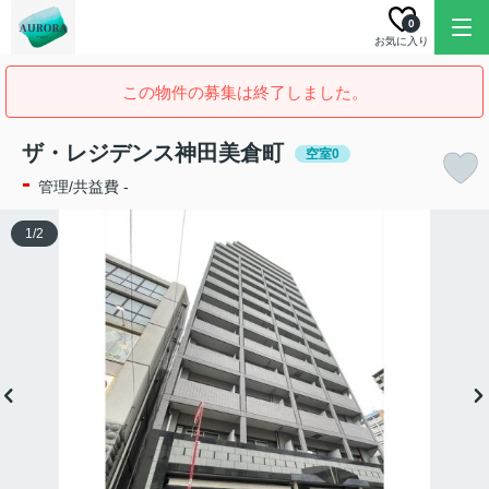
0
お気に入り
この物件の募集は終了しました。
ザ・レジデンス神田美倉町
空室0
-
管理/共益費 -
1
/
2