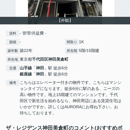
【外観】
- 管理/共益費 -
賃料
-
1K
面積
間取り
築22年
5階/15階建
築年数
所在階
東京都
千代田区
神田美倉町
所在地
山手線
「
神田
」駅 徒歩6分
交通
銀座線
「
神田
」駅 徒歩6分
こちらはエレベーター付きの物件です。こちらはマンシ
備考
ョンタイプになります。徒歩6分に駅のある、ニーズの
高い物件です。地上15階建てのマンションです。千代
田区で新生活を始めるなら、神田周辺にある賃貸住宅は
いかがですか。詳しくはAURORAにお尋ね下さい。お
待ちしております。
ザ・レジデンス神田美倉町のコメント(おすすめポ