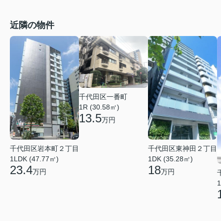
近隣の物件
千代田区一番町
1R (30.58㎡)
13.5
万円
千代田区岩本町２丁目
千代田区東神田２丁目
1LDK (47.77㎡)
1DK (35.28㎡)
23.4
18
万円
万円
1