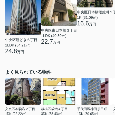
中央区日本橋蛎殻町１
1K (31.09㎡)
16.6
万円
中央区東日本橋３丁目
1LDK (40.30㎡)
中央区勝どき６丁目
22.7
万円
1LDK (54.21㎡)
24.8
万円
よく見られている物件
文京区本駒込２丁目
板橋区成増４丁目
千代田区神田須田町１丁目
1DK (22.22㎡)
3DK (58.43㎡)
1DK (30.65㎡)
1