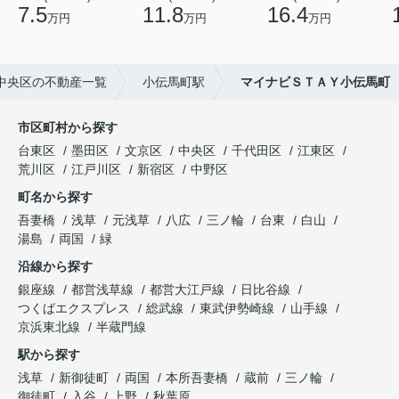
7.5
11.8
16.4
万円
万円
万円
中央区の不動産一覧
小伝馬町駅
マイナビＳＴＡＹ小伝馬町
市区町村から探す
台東区
墨田区
文京区
中央区
千代田区
江東区
荒川区
江戸川区
新宿区
中野区
町名から探す
吾妻橋
浅草
元浅草
八広
三ノ輪
台東
白山
湯島
両国
緑
沿線から探す
銀座線
都営浅草線
都営大江戸線
日比谷線
つくばエクスプレス
総武線
東武伊勢崎線
山手線
京浜東北線
半蔵門線
駅から探す
浅草
新御徒町
両国
本所吾妻橋
蔵前
三ノ輪
御徒町
入谷
上野
秋葉原