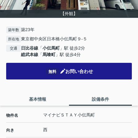
【外観】
築23年
築年数
東京都中央区日本橋小伝馬町９-５
所在地
日比谷線
「
小伝馬町
」駅 徒歩2分
交通
総武本線
「
馬喰町
」駅 徒歩4分
お問い合わせ
無料
基本情報
設備条件
マイナビＳＴＡＹ小伝馬町
物件名
西
向き