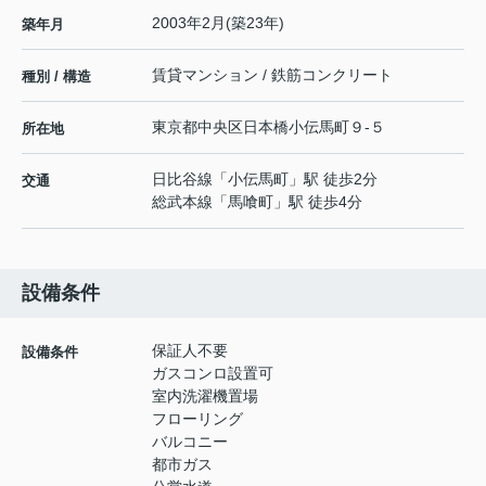
2003年2月(築23年)
築年月
賃貸マンション / 鉄筋コンクリート
種別 / 構造
東京都
中央区
日本橋小伝馬町
９-５
所在地
日比谷線
「
小伝馬町
」駅 徒歩2分
交通
総武本線
「
馬喰町
」駅 徒歩4分
設備条件
保証人不要
設備条件
ガスコンロ設置可
室内洗濯機置場
フローリング
バルコニー
都市ガス