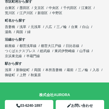
市区町村から探す
台東区
墨田区
文京区
中央区
千代田区
江東区
荒川区
江戸川区
新宿区
中野区
町名から探す
吾妻橋
浅草
元浅草
八広
三ノ輪
台東
白山
湯島
両国
緑
沿線から探す
銀座線
都営浅草線
都営大江戸線
日比谷線
つくばエクスプレス
総武線
東武伊勢崎線
山手線
京浜東北線
半蔵門線
駅から探す
浅草
新御徒町
両国
本所吾妻橋
蔵前
三ノ輪
入谷
御徒町
上野
秋葉原
株式会社AURORA
03-6240-1897
お問い合わせ