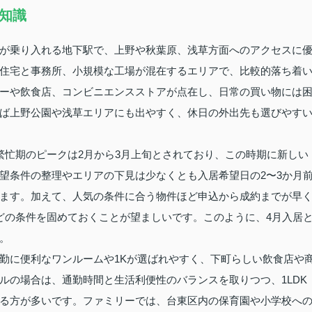
知識
が乗り入れる地下駅で、上野や秋葉原、浅草方面へのアクセスに
住宅と事務所、小規模な工場が混在するエリアで、比較的落ち着
ーや飲食店、コンビニエンスストアが点在し、日常の買い物には
ば上野公園や浅草エリアにも出やすく、休日の外出先も選びやす
繁忙期のピークは2月から3月上旬とされており、この時期に新しい
望条件の整理やエリアの下見は少なくとも入居希望日の2〜3か月
ます。加えて、人気の条件に合う物件ほど申込から成約までが早
どの条件を固めておくことが望ましいです。このように、4月入居
。
勤に便利なワンルームや1Kが選ばれやすく、下町らしい飲食店や
ルの場合は、通勤時間と生活利便性のバランスを取りつつ、1LDK
る方が多いです。ファミリーでは、台東区内の保育園や小学校へ