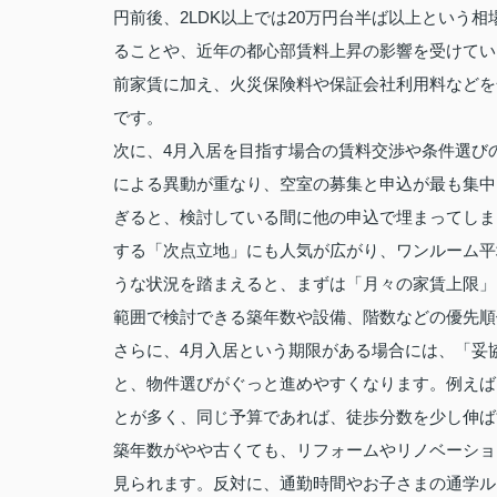
円前後、2LDK以上では20万円台半ば以上という
ることや、近年の都心部賃料上昇の影響を受けてい
前家賃に加え、火災保険料や保証会社利用料などを
です。
次に、4月入居を目指す場合の賃料交渉や条件選び
による異動が重なり、空室の募集と申込が最も集中
ぎると、検討している間に他の申込で埋まってしま
する「次点立地」にも人気が広がり、ワンルーム平
うな状況を踏まえると、まずは「月々の家賃上限」
範囲で検討できる築年数や設備、階数などの優先順
さらに、4月入居という期限がある場合には、「妥
と、物件選びがぐっと進めやすくなります。例えば
とが多く、同じ予算であれば、徒歩分数を少し伸ば
築年数がやや古くても、リフォームやリノベーショ
見られます。反対に、通勤時間やお子さまの通学ル