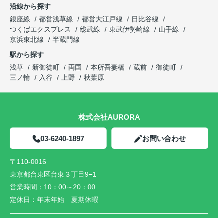
沿線から探す
銀座線
都営浅草線
都営大江戸線
日比谷線
つくばエクスプレス
総武線
東武伊勢崎線
山手線
京浜東北線
半蔵門線
駅から探す
浅草
新御徒町
両国
本所吾妻橋
蔵前
御徒町
三ノ輪
入谷
上野
秋葉原
株式会社AURORA
03-6240-1897
お問い合わせ
〒110-0016
東京都台東区台東３丁目9−1
営業時間：
10：00～20：00
定休日：
年末年始 夏期休暇