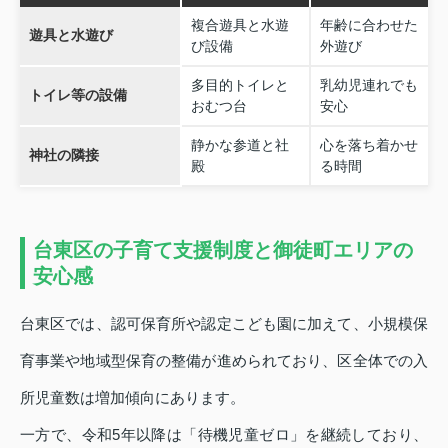
複合遊具と水遊
年齢に合わせた
遊具と水遊び
び設備
外遊び
多目的トイレと
乳幼児連れでも
トイレ等の設備
おむつ台
安心
静かな参道と社
心を落ち着かせ
神社の隣接
殿
る時間
台東区の子育て支援制度と御徒町エリアの
安心感
台東区では、認可保育所や認定こども園に加えて、小規模保
育事業や地域型保育の整備が進められており、区全体での入
所児童数は増加傾向にあります。
一方で、令和5年以降は「待機児童ゼロ」を継続しており、