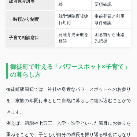
認可保育所等
続
要項確認
就労通院育児疲
事前登録と利用
一時預かり制度
れ対応
条件確認
発達育児全般を
困る前から連絡
子育て相談窓口
相談
先把握
御徒町で叶える「パワースポット×子育て」
の暮らし方
御徒町駅周辺では、神社や身近なパワースポットへのお参り
を、家族の年間行事として自然に暮らしに組み込むことがで
きます。
例えば、初詣や七五三、入学・進学といった節目にお参りを
重ねることで、子どもが自分の成長を振り返る機会にもなり