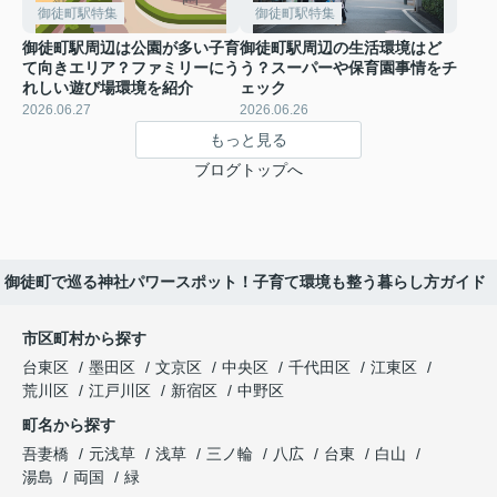
御徒町駅特集
御徒町駅特集
御徒町駅周辺は公園が多い子育
御徒町駅周辺の生活環境はど
て向きエリア？ファミリーにう
う？スーパーや保育園事情をチ
れしい遊び場環境を紹介
ェック
2026.06.27
2026.06.26
もっと見る
ブログトップへ
御徒町で巡る神社パワースポット！子育て環境も整う暮らし方ガイド
市区町村から探す
台東区
墨田区
文京区
中央区
千代田区
江東区
荒川区
江戸川区
新宿区
中野区
町名から探す
吾妻橋
元浅草
浅草
三ノ輪
八広
台東
白山
湯島
両国
緑