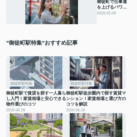
御徒町で仕事運
を上げるパワー
スポットは？恋
2026.05.08
愛運も高める開
運散歩コース
”御徒町駅特集”おすすめ記事
御徒町駅特集
御徒町駅特集
御徒町駅で賃貸を探す一人暮ら
御徒町駅徒歩圏内で探す賃貸マ
し入門！家賃相場と安心できる
ンション！家賃相場と選び方の
物件選びのコツ
コツを解説
2026.06.29
2026.06.28