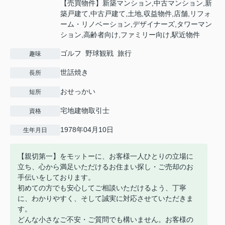
【売買物件】新築マンション,中古マンション,新
築戸建て,中古戸建て,土地,収益物件,店舗,リフォ
ーム・リノベーション,デザイナーズ,タワーマン
ション,高齢者向け,ファミリー向け,駅近物件
ゴルフ 野球観戦 旅行
趣味
世話焼き
長所
おせっかい
短所
宅地建物取引士
資格
1978年04月10日
生年月日
【親切第一】をモットーに、お客様一人ひとりの立場に
立ち、心から満足いただけるお住まい探し・ご売却のお
手伝いをしております。
初めての方でも安心してご相談いただけるよう、丁寧
に、わかりやすく、そして誠実に対応させていただきま
す。
どんな小さなご不安・ご質問でも構いません。お客様の