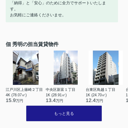
「納得」と「安心」のために全力でサポートいたしま
す。
お気軽にご連絡くださいませ。
佃 秀明の担当賃貸物件
江戸川区上篠崎２丁目
中央区新富１丁目
台東区鳥越１丁目
4K (78.07㎡)
1K (28.91㎡)
1K (24.70㎡)
1
15.9
13.4
12.4
万円
万円
万円
もっと見る