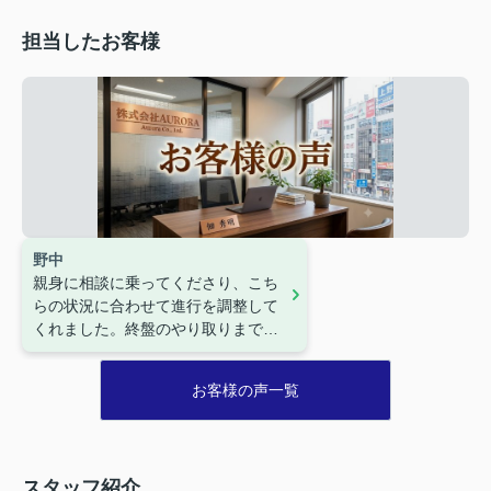
担当したお客様
野中
親身に相談に乗ってくださり、こち
らの状況に合わせて進行を調整して
くれました。終盤のやり取りまでス
ムーズで、AURORAの佃さんにお
願いして早期に取引を完了できまし
お客様の声一覧
た。無事に売却が済み、片付けも進
められています。
スタッフ紹介