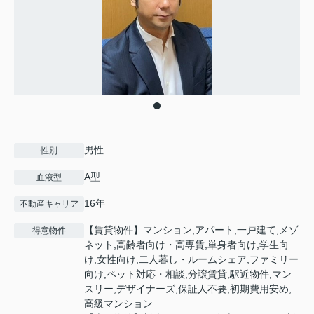
男性
性別
A型
血液型
16年
不動産キャリア
【賃貸物件】マンション,アパート,一戸建て,メゾ
得意物件
ネット,高齢者向け・高専賃,単身者向け,学生向
け,女性向け,二人暮し・ルームシェア,ファミリー
向け,ペット対応・相談,分譲賃貸,駅近物件,マン
スリー,デザイナーズ,保証人不要,初期費用安め,
高級マンション