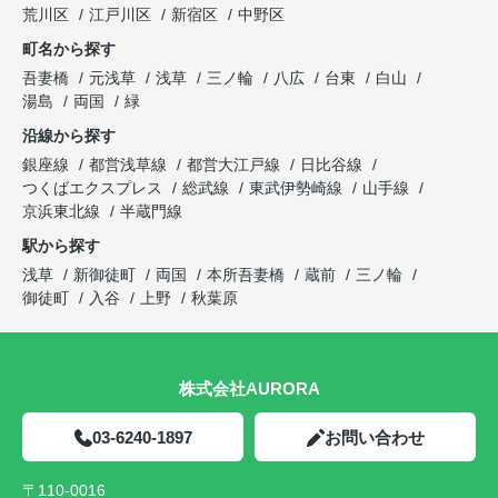
荒川区
江戸川区
新宿区
中野区
町名から探す
吾妻橋
元浅草
浅草
三ノ輪
八広
台東
白山
湯島
両国
緑
沿線から探す
銀座線
都営浅草線
都営大江戸線
日比谷線
つくばエクスプレス
総武線
東武伊勢崎線
山手線
京浜東北線
半蔵門線
駅から探す
浅草
新御徒町
両国
本所吾妻橋
蔵前
三ノ輪
御徒町
入谷
上野
秋葉原
株式会社AURORA
03-6240-1897
お問い合わせ
〒110-0016