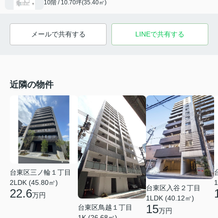
10階 / 10.70坪(35.40㎡)
メールで共有する
LINEで共有する
近隣の物件
台東区三ノ輪１丁目
2LDK (45.80㎡)
1
台東区入谷２丁目
22.6
万円
1LDK (40.12㎡)
15
台東区鳥越１丁目
万円
1K (26.68㎡)