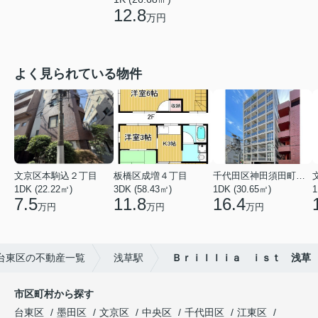
12.8
万円
よく見られている物件
文京区本駒込２丁目
板橋区成増４丁目
千代田区神田須田町１丁目
1DK (22.22㎡)
3DK (58.43㎡)
1DK (30.65㎡)
1
7.5
11.8
16.4
万円
万円
万円
台東区の不動産一覧
浅草駅
Ｂｒｉｌｌｉａ ｉｓｔ 浅草
市区町村から探す
台東区
墨田区
文京区
中央区
千代田区
江東区