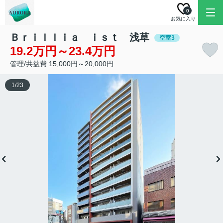
0
お気に入り
Ｂｒｉｌｌｉａ ｉｓｔ 浅草
空室3
19.2万円～23.4万円
管理/共益費 15,000円～20,000円
1
/
23