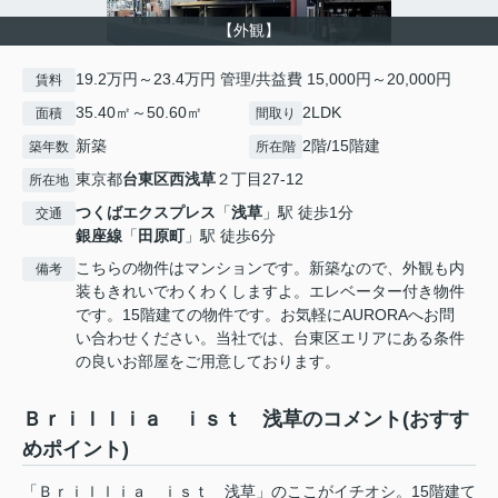
【外観】
19.2万円～23.4万円 管理/共益費 15,000円～20,000円
賃料
35.40㎡～50.60㎡
2LDK
面積
間取り
新築
2階/15階建
築年数
所在階
東京都
台東区
西浅草
２丁目27-12
所在地
つくばエクスプレス
「
浅草
」駅 徒歩1分
交通
銀座線
「
田原町
」駅 徒歩6分
こちらの物件はマンションです。新築なので、外観も内
備考
装もきれいでわくわくしますよ。エレベーター付き物件
です。15階建ての物件です。お気軽にAURORAへお問
い合わせください。当社では、台東区エリアにある条件
の良いお部屋をご用意しております。
Ｂｒｉｌｌｉａ ｉｓｔ 浅草のコメント(おすす
めポイント)
「Ｂｒｉｌｌｉａ ｉｓｔ 浅草」のここがイチオシ。15階建て