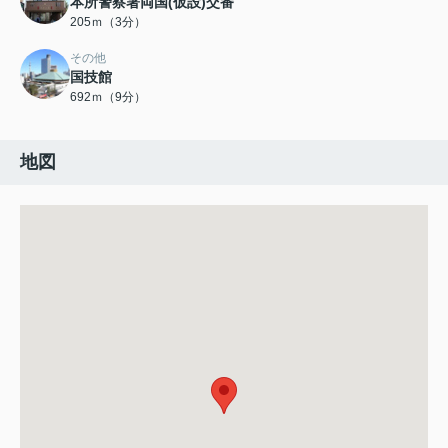
本所警察署両国(仮設)交番
205ｍ（3分）
その他
国技館
692ｍ（9分）
地図