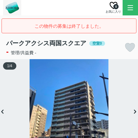
0
お気に入り
この物件の募集は終了しました。
パークアクシス両国スクエア
空室0
-
管理/共益費 -
1
/
4