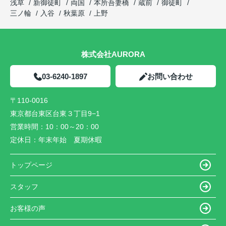
浅草
新御徒町
両国
本所吾妻橋
蔵前
御徒町
三ノ輪
入谷
秋葉原
上野
株式会社AURORA
03-6240-1897
お問い合わせ
〒110-0016
東京都台東区台東３丁目9−1
営業時間：
10：00～20：00
定休日：
年末年始 夏期休暇
トップページ
スタッフ
お客様の声