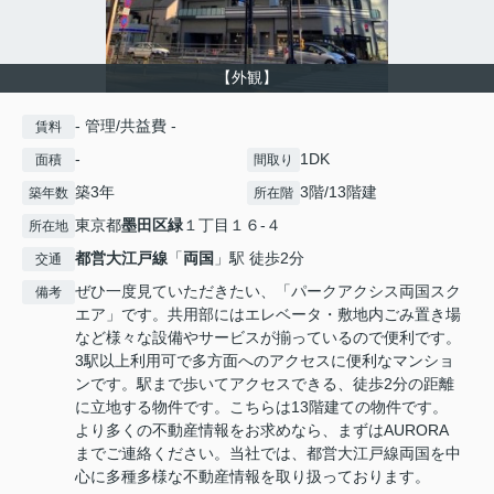
【外観】
- 管理/共益費 -
賃料
-
1DK
面積
間取り
築3年
3階/13階建
築年数
所在階
東京都
墨田区
緑
１丁目１６-４
所在地
都営大江戸線
「
両国
」駅 徒歩2分
交通
ぜひ一度見ていただきたい、「パークアクシス両国スク
備考
エア」です。共用部にはエレベータ・敷地内ごみ置き場
など様々な設備やサービスが揃っているので便利です。
3駅以上利用可で多方面へのアクセスに便利なマンショ
ンです。駅まで歩いてアクセスできる、徒歩2分の距離
に立地する物件です。こちらは13階建ての物件です。
より多くの不動産情報をお求めなら、まずはAURORA
までご連絡ください。当社では、都営大江戸線両国を中
心に多種多様な不動産情報を取り扱っております。