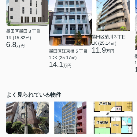
墨田区墨田３丁目
墨田区菊川３丁目
1R (15.82㎡)
6.8
1K (25.14㎡)
万円
11.9
墨田区江東橋５丁目
万円
1DK (25.17㎡)
14.1
1
万円
よく見られている物件