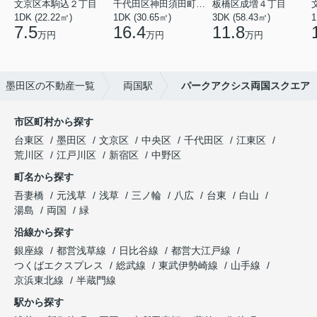
文京区本駒込２丁目
千代田区神田須田町１丁目
板橋区成増４丁目
1DK (22.22㎡)
1DK (30.65㎡)
3DK (58.43㎡)
1
7.5
16.4
11.8
万円
万円
万円
墨田区の不動産一覧
両国駅
パークアクシス両国スクエア
市区町村から探す
台東区
墨田区
文京区
中央区
千代田区
江東区
荒川区
江戸川区
新宿区
中野区
町名から探す
吾妻橋
元浅草
浅草
三ノ輪
八広
台東
白山
湯島
両国
緑
沿線から探す
銀座線
都営浅草線
日比谷線
都営大江戸線
つくばエクスプレス
総武線
東武伊勢崎線
山手線
京浜東北線
半蔵門線
駅から探す