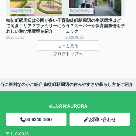
御徒町駅特集
御徒町駅特集
御徒町駅周辺は公園が多い子育
御徒町駅周辺の生活環境はど
て向きエリア？ファミリーにう
う？スーパーや保育園事情をチ
れしい遊び場環境を紹介
ェック
2026.06.27
2026.06.26
もっと見る
ブログトップへ
当に便利なのかご紹介 御徒町駅周辺の住みやすさや暮らし方をご紹介
株式会社AURORA
03-6240-1897
お問い合わせ
〒110-0016