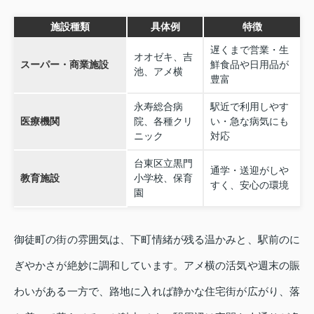
施設種類
具体例
特徴
遅くまで営業・生
オオゼキ、吉
スーパー・商業施設
鮮食品や日用品が
池、アメ横
豊富
永寿総合病
駅近で利用しやす
医療機関
院、各種クリ
い・急な病気にも
ニック
対応
台東区立黒門
通学・送迎がしや
教育施設
小学校、保育
すく、安心の環境
園
御徒町の街の雰囲気は、下町情緒が残る温かみと、駅前のに
ぎやかさが絶妙に調和しています。アメ横の活気や週末の賑
わいがある一方で、路地に入れば静かな住宅街が広がり、落