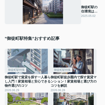
御徒町駅の
住環境はど
う？評判を
2025.05.02
ご紹介
”御徒町駅特集”おすすめ記事
御徒町駅特集
御徒町駅特集
御徒町駅で賃貸を探す一人暮ら
御徒町駅徒歩圏内で探す賃貸マ
し入門！家賃相場と安心できる
ンション！家賃相場と選び方の
物件選びのコツ
コツを解説
2026.06.29
2026.06.28