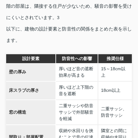
階の部屋は、隣接する住戸が少ないため、騒音の影響を受け
にくいとされています。
3
以下に、建物の設計要素と防音性の関係をまとめた表を示し
ます。
設計要素
防音性への影響
推奨仕様
厚いほど音の遮断
15～18cm以
壁の厚み
効果が高まる
上
厚いほど上下階の
床スラブの厚さ
18cm以上
音を遮断
二重サッシや防音
二重サッシ、
窓の構造
サッシで外部騒音
防音サッシ
を軽減
収納や水回りを挟
隣室との間に
間取り・部屋配置
むことで音の伝達
収納や水回り