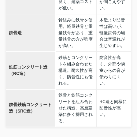
良く、建築コスト
が聞こえやす
が低い。
い。
骨組みに鉄骨を使
木造より防音
用。軽量鉄骨と重
性は高いが、
鉄骨造
量鉄骨があり、重
軽量鉄骨の場
量鉄骨の方が強度
合は音漏れが
が高い。
生じやすい。
鉄筋とコンクリー
防音性が高
トを組み合わせた
く、外部や隣
鉄筋コンクリート造
構造。耐久性が高
室からの音が
（RC造）
く、防音性にも優
伝わりにく
れる。
い。
鉄骨と鉄筋コンク
リートを組み合わ
RC造と同様に
鉄骨鉄筋コンクリート
せた構造。高層建
防音性が高
造（SRC造）
築に多く採用され
い。
る。