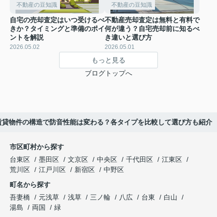
不動産の豆知識
不動産の豆知識
自宅の売却査定はいつ受けるべ
不動産売却査定は無料と有料で
きか？タイミングと準備のポイ
何が違う？自宅売却前に知るべ
ントを解説
き違いと選び方
2026.05.02
2026.05.01
もっと見る
ブログトップへ
賃貸物件の構造で防音性能は変わる？各タイプを比較して選び方も紹介
市区町村から探す
台東区
墨田区
文京区
中央区
千代田区
江東区
荒川区
江戸川区
新宿区
中野区
町名から探す
吾妻橋
元浅草
浅草
三ノ輪
八広
台東
白山
湯島
両国
緑