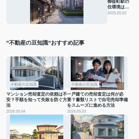
御徒町駅の
住環境はど
う？評判を
2025.05.02
ご紹介
”不動産の豆知識”おすすめ記事
不動産の豆知識
不動産の豆知識
マンション売却査定の依頼は不
一戸建ての売却査定は何が必
安？手順を知って失敗を防ぐ方
要？書類リストで自宅売却準備
法
をスムーズに進める方法
2026.05.04
2026.05.03