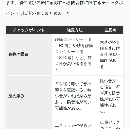
まず、物件選びの際に確認すべき防音性に関するチェックポ
イントを以下の表にまとめました。
チェックポイント
確認方法
注意点
鉄筋コンクリート造
木造や軽量
（RC造）や鉄骨鉄筋
鉄骨造は防
コンクリート造
建物の構造
音性が低い
（SRC造）など、防
傾向があ
音性が高い構造を選
る。
ぶ。
軽い音がす
壁を軽く叩いて音の
る場合、壁
響きを確認する。鈍
が薄く防音
壁の厚み
い音がすれば厚みが
性が低い可
あり、防音性が高い
能性があ
可能性がある。
る。
単層ガラス
二重サッシや複層ガ
の場合、外