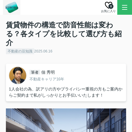
0
お気に入り
賃貸物件の構造で防音性能は変わ
る？各タイプを比較して選び方も紹
介
不動産の豆知識
2025.06.16
佃 秀明
筆者
不動産キャリア16年
1人会社の為、訳アリの方やプライバシー重視の方もご案内か
らご契約まで私がしっかりとお手伝いいたします！