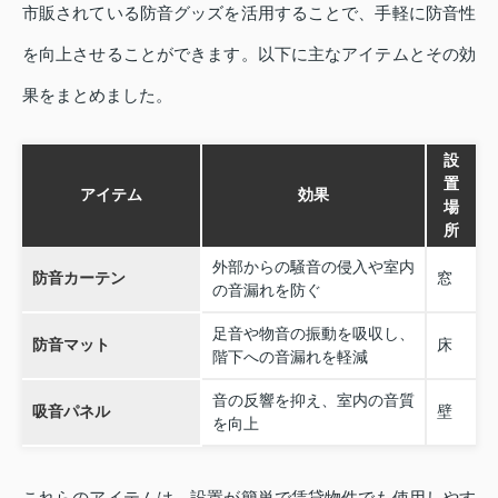
市販されている防音グッズを活用することで、手軽に防音性
を向上させることができます。以下に主なアイテムとその効
果をまとめました。
設
置
アイテム
効果
場
所
外部からの騒音の侵入や室内
防音カーテン
窓
の音漏れを防ぐ
足音や物音の振動を吸収し、
防音マット
床
階下への音漏れを軽減
音の反響を抑え、室内の音質
吸音パネル
壁
を向上
これらのアイテムは、設置が簡単で賃貸物件でも使用しやす