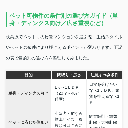
ペット可物件の条件別の選び方ガイド（単
身・ディンクス向け／広さ重視など）
秋葉原でペット可の賃貸マンションを選ぶ際、生活スタイル
やペットの条件により押さえるポイントが変わります。下記
の表で目的別の選び方を整理してみました。
目的
間取り・広さ
注意すべき条件
日常を分けたい
1Ｋ～1ＬＤＫ
なら1ＬＤＫ、家
単身・ディンクス向け
（20㎡～40㎡
賃を抑えるなら1
程度）
Ｋ
小型犬・猫なら
飼育細則・頭数
標準サイズ、複
ペットに応じた住まい
制限・犬種制限
数頭可はさらに