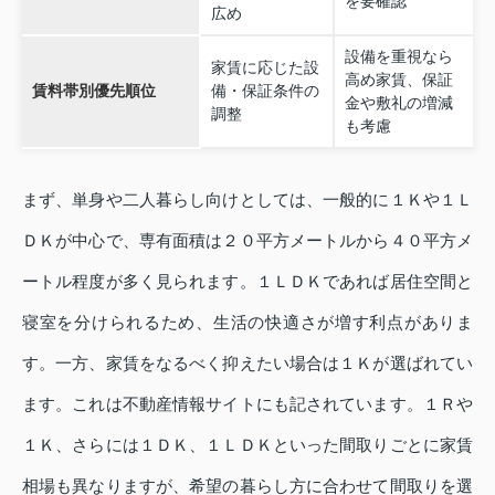
を要確認
広め
設備を重視なら
家賃に応じた設
高め家賃、保証
賃料帯別優先順位
備・保証条件の
金や敷礼の増減
調整
も考慮
まず、単身や二人暮らし向けとしては、一般的に１Ｋや１Ｌ
ＤＫが中心で、専有面積は２０平方メートルから４０平方メ
ートル程度が多く見られます。１ＬＤＫであれば居住空間と
寝室を分けられるため、生活の快適さが増す利点がありま
す。一方、家賃をなるべく抑えたい場合は１Ｋが選ばれてい
ます。これは不動産情報サイトにも記されています。１Ｒや
１Ｋ、さらには１ＤＫ、１ＬＤＫといった間取りごとに家賃
相場も異なりますが、希望の暮らし方に合わせて間取りを選