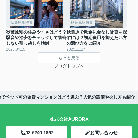
秋葉原駅特集
秋葉原駅特集
秋葉原駅の住みやすさはどう？
秋葉原で敷金礼金なし賃貸を探
騒音や治安をチェックして後悔
すには？初期費用を抑えたい方
しない引っ越しを検討
の選び方をご紹介
2026.04.15
2025.11.27
もっと見る
ブログトップへ
原でペット可の賃貸マンションはどう選ぶ？人気の設備や探し方も紹介
株式会社AURORA
03-6240-1897
お問い合わせ