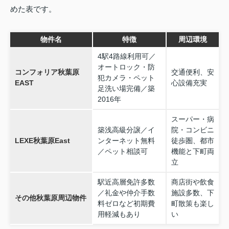
めた表です。
物件名
特徴
周辺環境
4駅4路線利用可／
オートロック・防
コンフォリア秋葉原
交通便利、安
犯カメラ・ペット
EAST
心設備充実
足洗い場完備／築
2016年
スーパー・病
築浅高級分譲／イ
院・コンビニ
LEXE秋葉原East
ンターネット無料
徒歩圏、都市
／ペット相談可
機能と下町両
立
駅近高層免許多数
商店街や飲食
／礼金や仲介手数
施設多数、下
その他秋葉原周辺物件
料ゼロなど初期費
町散策も楽し
用軽減もあり
い