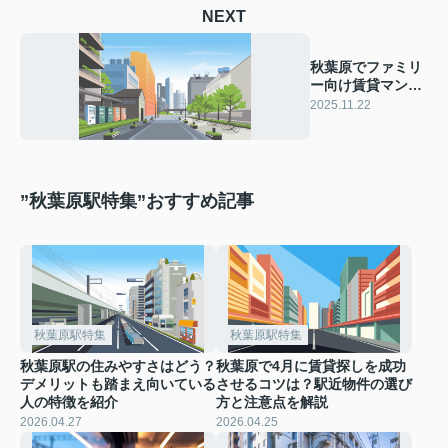
NEXT
秋葉原でファミリ
ー向け賃貸マンシ
ョンを探すなら？
2025.11.22
暮らしやすさや選
び方も紹介
”秋葉原駅特集”おすすめ記事
秋葉原駅特集
秋葉原駅特集
秋葉原駅の住みやすさはどう？
秋葉原で4月に賃貸探しを成功
デメリットも踏まえ向いている
させるコツは？駅近物件の選び
人の特徴を紹介
方と注意点を解説
2026.04.27
2026.04.25