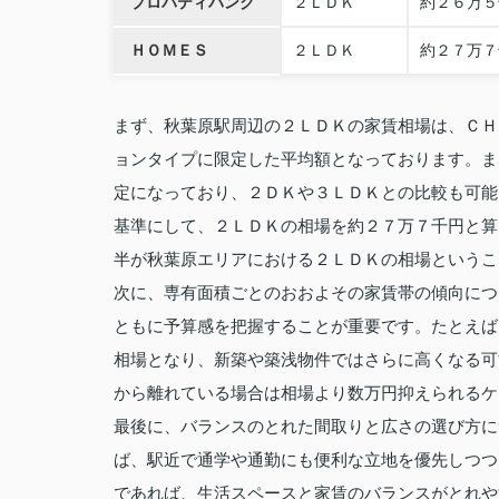
プロパティバンク
２ＬＤＫ
約２６万５
ＨＯＭＥＳ
２ＬＤＫ
約２７万７
まず、秋葉原駅周辺の２ＬＤＫの家賃相場は、ＣＨ
ョンタイプに限定した平均額となっております。ま
定になっており、２ＤＫや３ＬＤＫとの比較も可能
基準にして、２ＬＤＫの相場を約２７万７千円と算
半が秋葉原エリアにおける２ＬＤＫの相場というこ
次に、専有面積ごとのおおよその家賃帯の傾向につ
ともに予算感を把握することが重要です。たとえば
相場となり、新築や築浅物件ではさらに高くなる可
から離れている場合は相場より数万円抑えられるケ
最後に、バランスのとれた間取りと広さの選び方に
ば、駅近で通学や通勤にも便利な立地を優先しつつ
であれば、生活スペースと家賃のバランスがとれや