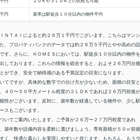
千円
２ＤＫや３ＬＤＫとの比較も可能
千円
基準は駅徒歩１０分以内の物件平均
ＩＮＴＡＩによると約２６万１千円でございます。こちらはマン
た、プロパティバンクのデータでは約２６万５千円とやや高めの
です。さらに、ＨＯＭＥＳにおいては、駅徒歩１０分以内の物件
出しております。これらの情報を総合すると、およそ２６万円台
とができ、安全で納得感のある予算設定の目安になります。
いてですが、具体的な数字での分け方が少ないため、面積の目安
、４０〜５０平方メートル程度の２ＬＤＫであれば２６万円前後
能性がございます。反対に、築年数が経過している物件や、少し
ースもございます。
ついてご案内いたします。ご予算が２６万〜２７万円程度であれ
、築年数や設備内容を柔軟に選びましょう。専有面積が５０㎡前
すく、快適な暮らしを実現しやすいと存じます。もちろん、もう