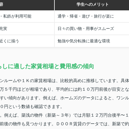
容
学生へのメリット
・私鉄が利用可能
通学・帰省・遊び・旅行が楽に
充実
日々の買い物・用事がスムーズ
近くに揃う
勉強や気分転換に最適な環境
らしに適した家賃相場と費用感の傾向
ンルームや１Ｋの家賃相場は、比較的高めに推移しています。具
万５千円ほどが相場であり、平均的には約１０万円前後が目安と
すい傾向があります。例えば、ホームズのデータによると、ワン
０円という数値も確認できます。
。例えば、築浅の物件（新築～３年）では月額１２万円台後半〜
前後の物件も見つかります。ＤＯＯＲ賃貸のデータでは、新築で