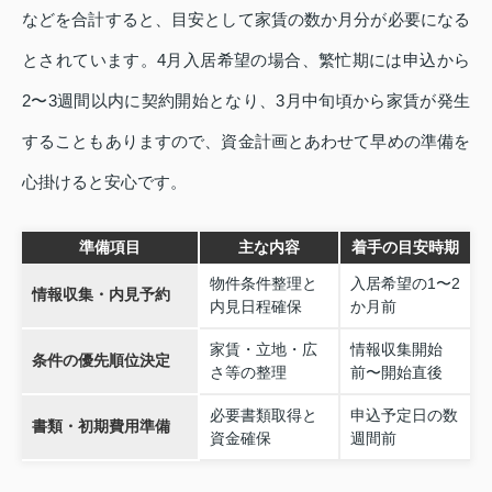
などを合計すると、目安として家賃の数か月分が必要になる
とされています。4月入居希望の場合、繁忙期には申込から
2〜3週間以内に契約開始となり、3月中旬頃から家賃が発生
することもありますので、資金計画とあわせて早めの準備を
心掛けると安心です。
準備項目
主な内容
着手の目安時期
物件条件整理と
入居希望の1〜2
情報収集・内見予約
内見日程確保
か月前
家賃・立地・広
情報収集開始
条件の優先順位決定
さ等の整理
前〜開始直後
必要書類取得と
申込予定日の数
書類・初期費用準備
資金確保
週間前