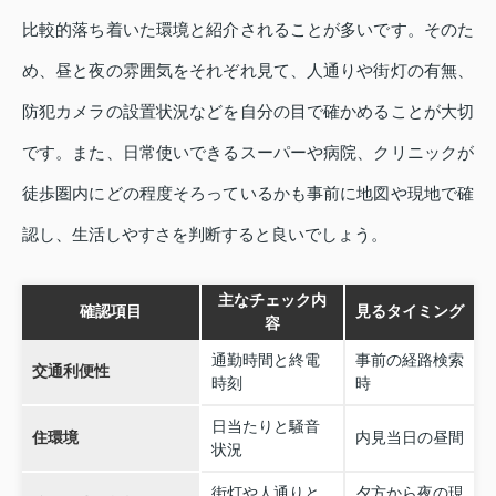
比較的落ち着いた環境と紹介されることが多いです。そのた
め、昼と夜の雰囲気をそれぞれ見て、人通りや街灯の有無、
防犯カメラの設置状況などを自分の目で確かめることが大切
です。また、日常使いできるスーパーや病院、クリニックが
徒歩圏内にどの程度そろっているかも事前に地図や現地で確
認し、生活しやすさを判断すると良いでしょう。
主なチェック内
確認項目
見るタイミング
容
通勤時間と終電
事前の経路検索
交通利便性
時刻
時
日当たりと騒音
住環境
内見当日の昼間
状況
街灯や人通りと
夕方から夜の現