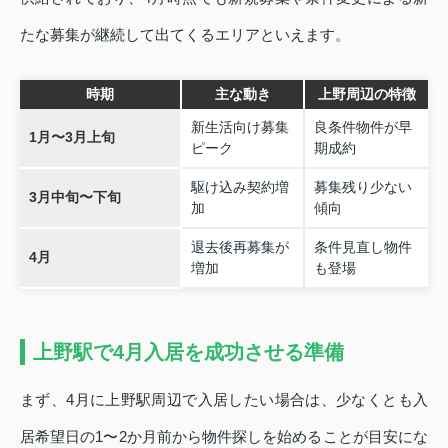
たな募集が継続して出てくるエリアといえます。
時期
主な動き
上野周辺の特徴
新生活向け募集
良条件物件が早
1月〜3月上旬
ピーク
期成約
駆け込み契約増
募集残り少ない
3月中旬〜下旬
加
傾向
退去後再募集が
条件見直し物件
4月
増加
も登場
上野駅で4月入居を成功させる準備
まず、4月に上野駅周辺で入居したい場合は、少なくとも入
居希望日の1〜2か月前から物件探しを始めることが目安にな