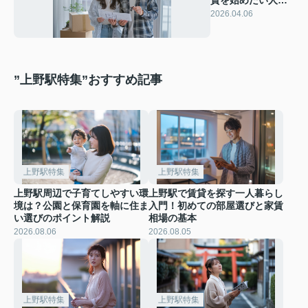
見 相場やスケジュ
2026.04.06
ールのコツをわか
りやすく紹介
”上野駅特集”おすすめ記事
上野駅特集
上野駅特集
上野駅周辺で子育てしやすい環
上野駅で賃貸を探す一人暮らし
境は？公園と保育園を軸に住ま
入門！初めての部屋選びと家賃
い選びのポイント解説
相場の基本
2026.08.06
2026.08.05
上野駅特集
上野駅特集