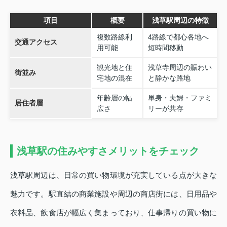
項目
概要
浅草駅周辺の特徴
複数路線利
4路線で都心各地へ
交通アクセス
用可能
短時間移動
観光地と住
浅草寺周辺の賑わい
街並み
宅地の混在
と静かな路地
年齢層の幅
単身・夫婦・ファミ
居住者層
広さ
リーが共存
浅草駅の住みやすさメリットをチェック
浅草駅周辺は、日常の買い物環境が充実している点が大きな
魅力です。駅直結の商業施設や周辺の商店街には、日用品や
衣料品、飲食店が幅広く集まっており、仕事帰りの買い物に