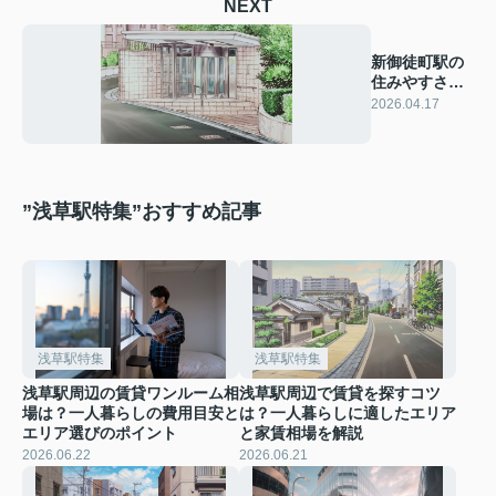
NEXT
新御徒町駅の
住みやすさは
どう？評判と
2026.04.17
周辺環境をチ
ェック
”浅草駅特集”おすすめ記事
浅草駅特集
浅草駅特集
浅草駅周辺の賃貸ワンルーム相
浅草駅周辺で賃貸を探すコツ
場は？一人暮らしの費用目安と
は？一人暮らしに適したエリア
エリア選びのポイント
と家賃相場を解説
2026.06.22
2026.06.21