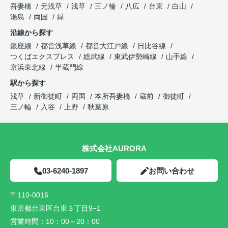
吾妻橋
元浅草
浅草
三ノ輪
八広
台東
白山
湯島
両国
緑
沿線から探す
銀座線
都営浅草線
都営大江戸線
日比谷線
つくばエクスプレス
総武線
東武伊勢崎線
山手線
京浜東北線
半蔵門線
駅から探す
浅草
新御徒町
両国
本所吾妻橋
蔵前
御徒町
三ノ輪
入谷
上野
秋葉原
株式会社AURORA
03-6240-1897
お問い合わせ
〒110-0016
東京都台東区台東３丁目9−1
営業時間：
10：00～20：00