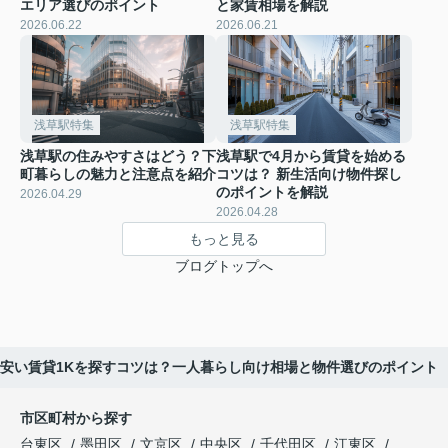
エリア選びのポイント
と家賃相場を解説
2026.06.22
2026.06.21
浅草駅特集
浅草駅特集
浅草駅の住みやすさはどう？下
浅草駅で4月から賃貸を始める
町暮らしの魅力と注意点を紹介
コツは？ 新生活向け物件探し
のポイントを解説
2026.04.29
2026.04.28
もっと見る
ブログトップへ
安い賃貸1Kを探すコツは？一人暮らし向け相場と物件選びのポイント
市区町村から探す
台東区
墨田区
文京区
中央区
千代田区
江東区