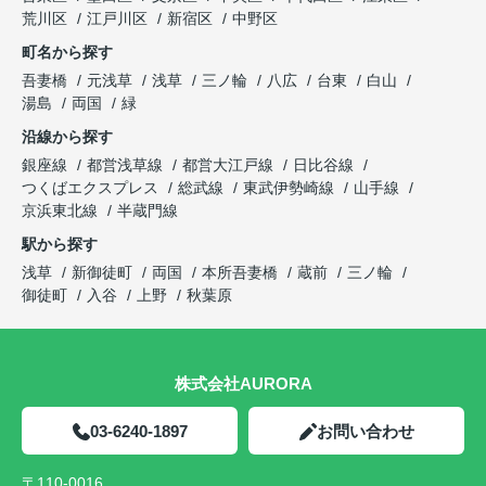
荒川区
江戸川区
新宿区
中野区
町名から探す
吾妻橋
元浅草
浅草
三ノ輪
八広
台東
白山
湯島
両国
緑
沿線から探す
銀座線
都営浅草線
都営大江戸線
日比谷線
つくばエクスプレス
総武線
東武伊勢崎線
山手線
京浜東北線
半蔵門線
駅から探す
浅草
新御徒町
両国
本所吾妻橋
蔵前
三ノ輪
御徒町
入谷
上野
秋葉原
株式会社AURORA
03-6240-1897
お問い合わせ
〒110-0016