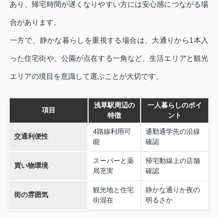
あり、帰宅時間が遅くなりやすい方には安心感につながる場
合があります。
一方で、静かな暮らしを重視する場合は、大通りから1本入
った住宅街や、公園が点在する一角など、生活エリアと観光
エリアの境目を意識して選ぶことが大切です。
浅草駅周辺の
一人暮らしのポイ
項目
特徴
ント
4路線利用可
通勤通学先の沿線
交通利便性
能
確認
スーパーと薬
帰宅動線上の店舗
買い物環境
局充実
確認
観光地と住宅
静かな通りか夜の
街の雰囲気
街混在
明るさか