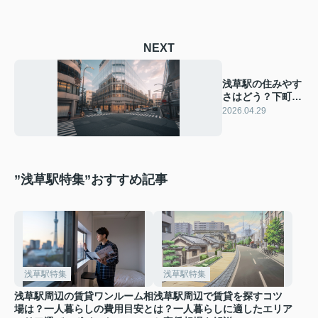
NEXT
浅草駅の住みやす
さはどう？下町暮
らしの魅力と注意
2026.04.29
点を紹介
”浅草駅特集”おすすめ記事
浅草駅特集
浅草駅特集
浅草駅周辺の賃貸ワンルーム相
浅草駅周辺で賃貸を探すコツ
場は？一人暮らしの費用目安と
は？一人暮らしに適したエリア