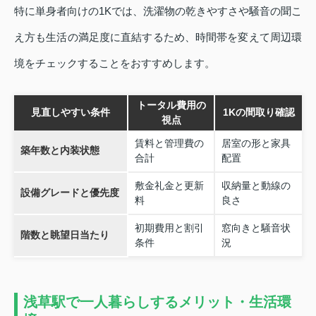
特に単身者向けの1Kでは、洗濯物の乾きやすさや騒音の聞こ
え方も生活の満足度に直結するため、時間帯を変えて周辺環
境をチェックすることをおすすめします。
トータル費用の
見直しやすい条件
1Kの間取り確認
視点
賃料と管理費の
居室の形と家具
築年数と内装状態
合計
配置
敷金礼金と更新
収納量と動線の
設備グレードと優先度
料
良さ
初期費用と割引
窓向きと騒音状
階数と眺望日当たり
条件
況
浅草駅で一人暮らしするメリット・生活環