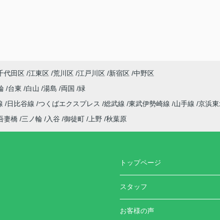
千代田区
江東区
荒川区
江戸川区
新宿区
中野区
輪
台東
白山
湯島
両国
緑
線
日比谷線
つくばエクスプレス
総武線
東武伊勢崎線
山手線
京浜
吾妻橋
三ノ輪
入谷
御徒町
上野
秋葉原
トップページ
スタッフ
お客様の声