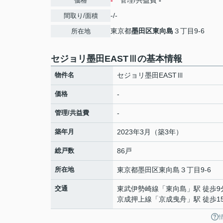
-
管理/共益費
-
価格
-/-
間取り/面積
東京都
墨田区
東向島
３丁目9-6
所在地
セジョリ墨田EASTⅢの基本情報
物件名
セジョリ墨田EASTⅢ
価格
-
管理/共益費
-
築年月
2023年3月（築3年）
総戸数
86戸
所在地
東京都
墨田区
東向島
３丁目9-6
交通
東武伊勢崎線
「
東向島
」駅 徒歩9
京成押上線
「
京成曳舟
」駅 徒歩1