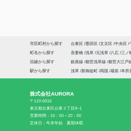
市区町村から探す
台東区
墨田区
文京区
中央区
町名から探す
吾妻橋
浅草
元浅草
八広
三ノ
沿線から探す
銀座線
都営浅草線
都営大江戸
駅から探す
浅草
新御徒町
両国
蔵前
本所
株式会社AURORA
〒110-0016
東京都台東区台東３丁目9−1
営業時間：
10：00～20：00
定休日：
年末年始 夏期休暇