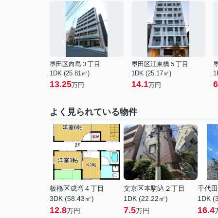
墨田区向島３丁目
墨田区江東橋５丁目
1DK (25.81㎡)
1DK (25.17㎡)
1
13.25
14.1
6
万円
万円
よく見られている物件
板橋区成増４丁目
文京区本駒込２丁目
千代田
3DK (58.43㎡)
1DK (22.22㎡)
1DK (
12.8
7.5
16.4
万円
万円