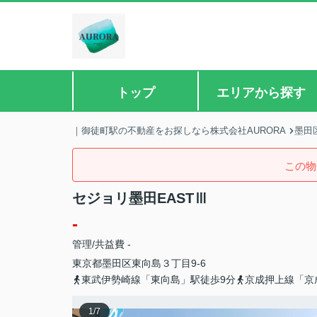
トップ
エリアから探す
｜御徒町駅の不動産をお探しなら株式会社AURORA
墨田
この物
セジョリ墨田EASTⅢ
-
管理/共益費 -
東京都
墨田区
東向島
３丁目9-6
東武伊勢崎線「東向島」駅徒歩9分
京成押上線「京
1
/
7