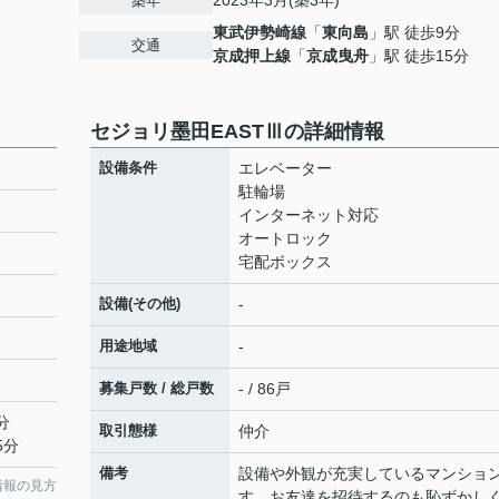
2023年3月(築3年)
築年
東武伊勢崎線
「
東向島
」駅 徒歩9分
交通
京成押上線
「
京成曳舟
」駅 徒歩15分
セジョリ墨田EASTⅢの詳細情報
設備条件
エレベーター
駐輪場
インターネット対応
オートロック
宅配ボックス
設備(その他)
-
用途地域
-
募集戸数 / 総戸数
- / 86戸
分
取引態様
仲介
5分
備考
設備や外観が充実しているマンショ
情報の見方
す。お友達を招待するのも恥ずかし