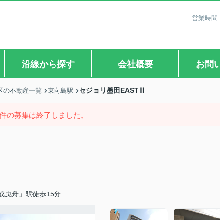
営業時間：
沿線から探す
会社概要
お問
セジョリ墨田EASTⅢ
区の不動産一覧
東向島駅
件の募集は終了しました。
成曳舟」駅徒歩15分