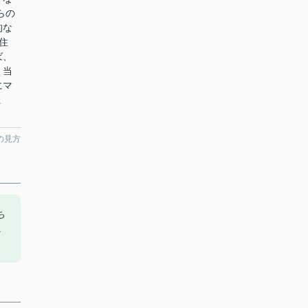
らの
的な
住
ば、
。当
にマ
ょ
の見方
ち
に