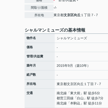
-
管理/共益費
-
価格
-/-
間取り/面積
東京都
文京区
向丘
１丁目７-７
所在地
シャルマンミューズの基本情報
物件名
シャルマンミューズ
価格
-
管理/共益費
-
築年月
2015年9月（築10年）
総戸数
-
所在地
東京都
文京区
向丘
１丁目７-７
交通
南北線
「
東大前
」駅 徒歩5分
都営三田線
「
白山
」駅 徒歩7分
南北線
「
本駒込
」駅 徒歩11分