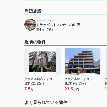
周辺施設
ドラッグストア
ドラッグストアいわい白山店
501ｍ（7分）
近隣の物件
文京区本駒込２丁目
文京区本郷５丁目
1DK (22.22㎡)
1LDK (42.13㎡)
1
7.5
23.5
1
万円
万円
よく見られている物件