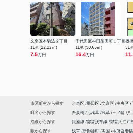
文京区本駒込２丁目
千代田区神田須田町１丁目
板
1DK (22.22㎡)
1DK (30.65㎡)
3DK
7.5
16.4
11
万円
万円
市区町村から探す
台東区
墨田区
文京区
中央区
町名から探す
吾妻橋
元浅草
浅草
三ノ輪
八
沿線から探す
銀座線
都営浅草線
都営大江戸
駅から探す
浅草
新御徒町
両国
本所吾妻橋