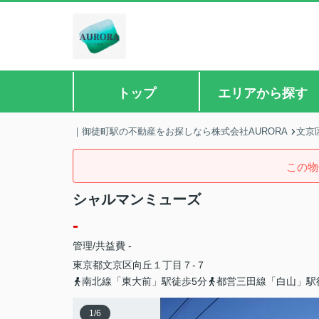
トップ
エリアから探す
｜御徒町駅の不動産をお探しなら株式会社AURORA
文京
この物
シャルマンミューズ
-
管理/共益費 -
東京都
文京区
向丘
１丁目７-７
南北線「東大前」駅徒歩5分
都営三田線「白山」駅
1
/
6