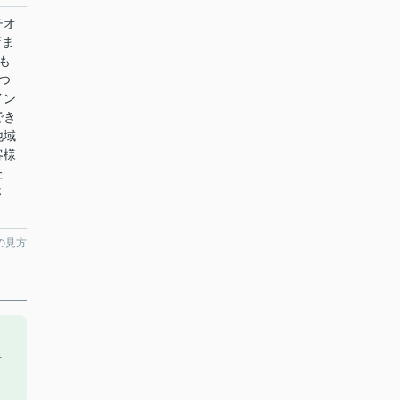
チオ
店ま
も
つ
イン
でき
地域
客様
た
さ
の見方
新