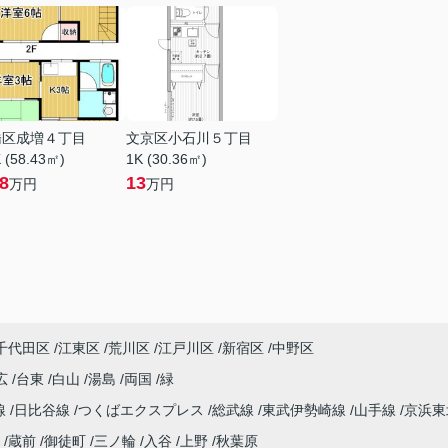
橋区成増４丁目
文京区小石川５丁目
 (58.43㎡)
1K (30.36㎡)
.8
13
万円
万円
千代田区
江東区
荒川区
江戸川区
新宿区
中野区
広
台東
白山
湯島
両国
緑
線
日比谷線
つくばエクスプレス
総武線
東武伊勢崎線
山手線
京浜
蔵前
御徒町
三ノ輪
入谷
上野
秋葉原