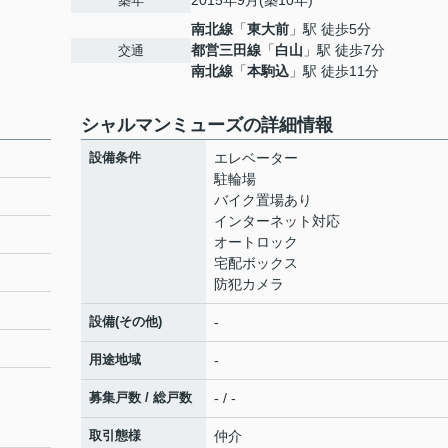
2015年9月(築10年)
築年
南北線
「
東大前
」駅 徒歩5分
都営三田線
「
白山
」駅 徒歩7分
交通
南北線
「
本駒込
」駅 徒歩11分
シャルマンミューズの詳細情報
設備条件
エレベーター
駐輪場
バイク置場あり
インターネット対応
オートロック
宅配ボックス
防犯カメラ
設備(その他)
-
用途地域
-
募集戸数 / 総戸数
- / -
取引態様
仲介