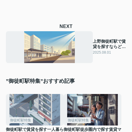
NEXT
上野御徒町駅で賃
貸を探すならどこ
が良い？一人暮ら
2025.08.01
しに役立つ選び方
も紹介
”御徒町駅特集”おすすめ記事
御徒町駅特集
御徒町駅特集
御徒町駅で賃貸を探す一人暮ら
御徒町駅徒歩圏内で探す賃貸マ