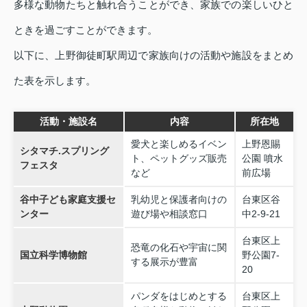
多様な動物たちと触れ合うことができ、家族での楽しいひと
ときを過ごすことができます。
以下に、上野御徒町駅周辺で家族向けの活動や施設をまとめ
た表を示します。
活動・施設名
内容
所在地
愛犬と楽しめるイベン
上野恩賜
シタマチ.スプリング
ト、ペットグッズ販売
公園 噴水
フェスタ
など
前広場
谷中子ども家庭支援セ
乳幼児と保護者向けの
台東区谷
ンター
遊び場や相談窓口
中2-9-21
台東区上
恐竜の化石や宇宙に関
国立科学博物館
野公園7-
する展示が豊富
20
パンダをはじめとする
台東区上