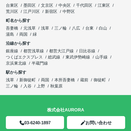
台東区
墨田区
文京区
中央区
千代田区
江東区
荒川区
江戸川区
新宿区
中野区
町名から探す
吾妻橋
元浅草
浅草
三ノ輪
八広
台東
白山
湯島
両国
緑
沿線から探す
銀座線
都営浅草線
都営大江戸線
日比谷線
つくばエクスプレス
総武線
東武伊勢崎線
山手線
京浜東北線
半蔵門線
駅から探す
浅草
新御徒町
両国
本所吾妻橋
蔵前
御徒町
三ノ輪
入谷
上野
秋葉原
株式会社AURORA
03-6240-1897
お問い合わせ