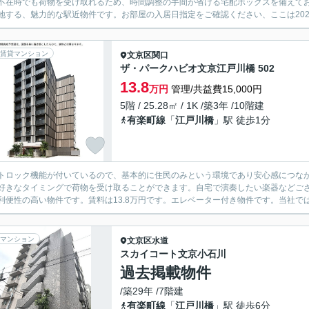
不在時でも荷物を受け取れるため、時間調整の手間が省ける宅配ボックスを備えて
地する、魅力的な駅近物件です。お部屋の入居日指定をご確認ください、ここは2026
賃貸マンション
文京区
関口
ザ・パークハビオ文京江戸川橋 502
13.8
万円
管理/共益費15,000円
5階 / 25.28㎡ / 1K /築3年 /10階建
有楽町線
「
江戸川橋
」駅 徒歩1分
トロック機能が付いているので、基本的に住民のみという環境であり安心感につな
好きなタイミングで荷物を受け取ることができます。自宅で演奏したい楽器などご
利便性の高い物件です。賃料は13.8万円です。エレベーター付き物件です。当社では
マンション
文京区
水道
スカイコート文京小石川
過去掲載物件
/築29年 /7階建
有楽町線
「
江戸川橋
」駅 徒歩6分