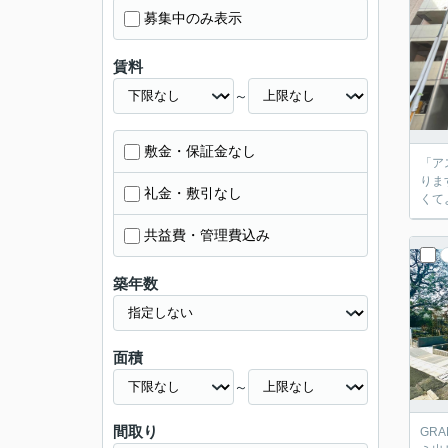
募集中のみ表示
賃料
～
敷金・保証金なし
「ア
りま
礼金・敷引なし
くて
共益費・管理費込み
築年数
面積
～
間取り
GR