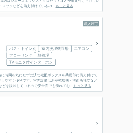
。収納はシューズボックス・クロゼットなどが備え付けられてい
ロックなどを備え付けているの...
もっと見る
即入居可
バス・トイレ別
室内洗濯機置場
エアコン
フローリング
駐輪場
TVモニタ付インターホン
時に時間を気にせずに済む宅配ボックスを共用部に備え付けて
がしやすく便利です。室内設備は浴室乾燥機・洗面所独立など
どを設置しているので安全面でも優れてお...
もっと見る