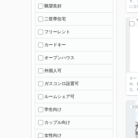
す。
眺望良好
に立
二世帯住宅
フリーレント
カードキー
オープンハウス
外国人可
オー
ガスコンロ設置可
め、
な、
ルームシェア可
賃貸
学生向け
カップル向け
女性向け