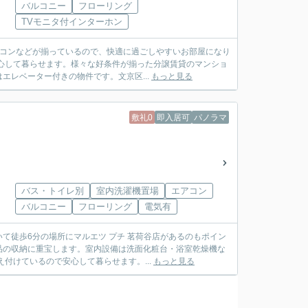
バルコニー
フローリング
TVモニタ付インターホン
アコンなどが揃っているので、快適に過ごしやすいお部屋になり
心して暮らせます。様々な好条件が揃った分譲賃貸のマンショ
レベーター付きの物件です。文京区...
もっと見る
敷礼0
即入居可
パノラマ
バス・トイレ別
室内洗濯機置場
エアコン
バルコニー
フローリング
電気有
て徒歩6分の場所にマルエツ プチ 茗荷谷店があるのもポイン
品の収納に重宝します。室内設備は洗面化粧台・浴室乾燥機な
付けているので安心して暮らせます。...
もっと見る