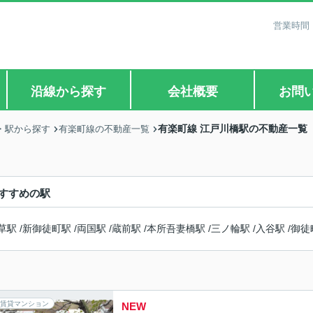
営業時間：
沿線から探す
会社概要
お問
有楽町線 江戸川橋駅の不動産一覧
・駅から探す
有楽町線の不動産一覧
すすめの駅
草駅
/
新御徒町駅
/
両国駅
/
蔵前駅
/
本所吾妻橋駅
/
三ノ輪駅
/
入谷駅
/
御徒
賃貸マンション
NEW