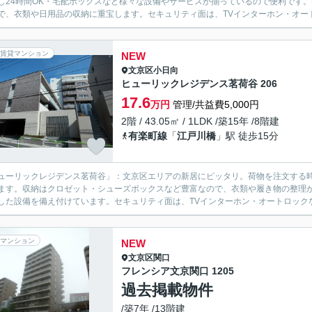
し24時間OK・宅配ボックスなど様々な設備やサービスが揃っているので便利です
で、衣類や日用品の収納に重宝します。セキュリティ面は、TVインターホン・オート
賃貸マンション
NEW
文京区
小日向
ヒューリックレジデンス茗荷谷 206
17.6
万円
管理/共益費5,000円
2階 / 43.05㎡ / 1LDK /築15年 /8階建
有楽町線
「
江戸川橋
」駅 徒歩15分
ューリックレジデンス茗荷谷」：文京区エリアの新居にピッタリ。荷物を注文する
ます。収納はクロゼット・シューズボックスなど豊富なので、衣類や履き物の整理
した設備を備え付けています。セキュリティ面は、TVインターホン・オートロックな
マンション
NEW
文京区
関口
フレンシア文京関口 1205
過去掲載物件
/築7年 /13階建