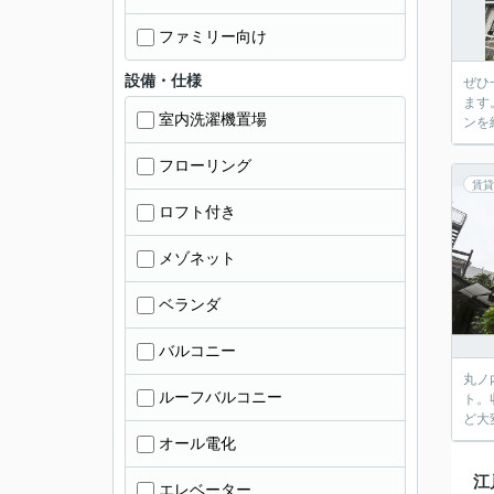
ファミリー向け
設備・仕様
ぜひ
ます
室内洗濯機置場
ンを
フローリング
賃貸
ロフト付き
メゾネット
ベランダ
バルコニー
丸ノ
ルーフバルコニー
ト。
ど大
オール電化
江
エレベーター