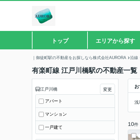
トップ
エリアから探す
｜御徒町駅の不動産をお探しなら株式会社AURORA
沿線
有楽町線 江戸川橋駅の不動産一覧
お
江戸川橋
変更
アパート
浅
マンション
10
件
一戸建て