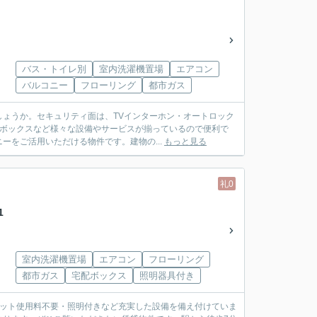
バス・トイレ別
室内洗濯機置場
エアコン
バルコニー
フローリング
都市ガス
ょうか。セキュリティ面は、TVインターホン・オートロック
配ボックスなど様々な設備やサービスが揃っているので便利で
をご活用いただける物件です。建物の...
もっと見る
礼0
1
室内洗濯機置場
エアコン
フローリング
都市ガス
宅配ボックス
照明器具付き
ン・ネット使用料不要・照明付きなど充実した設備を備え付けていま