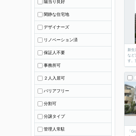
陽当り良好
閑静な住宅地
デザイナーズ
リノベーション済
新生
保証人不要
など
す。
事務所可
２人入居可
バリアフリー
分割可
分譲タイプ
管理人常駐
「G