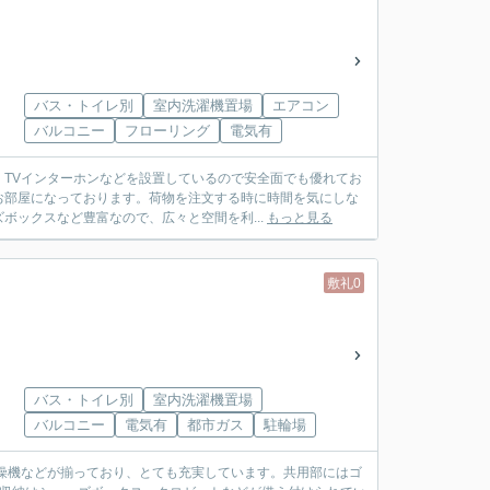
バス・トイレ別
室内洗濯機置場
エアコン
バルコニー
フローリング
電気有
TVインターホンなどを設置しているので安全面でも優れてお
お部屋になっております。荷物を注文する時に時間を気にしな
ボックスなど豊富なので、広々と空間を利...
もっと見る
敷礼0
バス・トイレ別
室内洗濯機置場
バルコニー
電気有
都市ガス
駐輪場
乾燥機などが揃っており、とても充実しています。共用部にはゴ