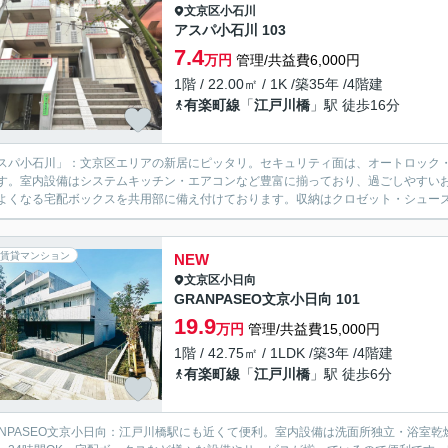
文京区
小石川
アスパ小石川 103
7.4
万円
管理/共益費6,000円
1階 / 22.00㎡ / 1K /築35年 /4階建
有楽町線
「
江戸川橋
」駅 徒歩16分
スパ小石川」：文京区エリアの新居にピッタリ。セキュリティ面は、オートロック・
す。室内設備はシステムキッチン・エアコンなど豊富に揃っており、過ごしやすい
よくなる宅配ボックスを共用部に備え付けております。収納はクロゼット・シューズ
賃貸マンション
NEW
文京区
小日向
GRANPASEO文京小日向 101
19.9
万円
管理/共益費15,000円
1階 / 42.75㎡ / 1LDK /築3年 /4階建
有楽町線
「
江戸川橋
」駅 徒歩6分
ANPASEO文京小日向：江戸川橋駅にも近くて便利。室内設備は洗面所独立・浴室