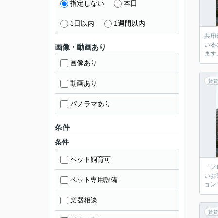
指定しない
本日
3日以内
1週間以内
共用
いる
画像・動画あり
ます
画像あり
賃貸
動画あり
パノラマあり
条件
条件
ペット飼育可
「フ
いお
ペット専用設備
ョン
楽器相談
賃貸