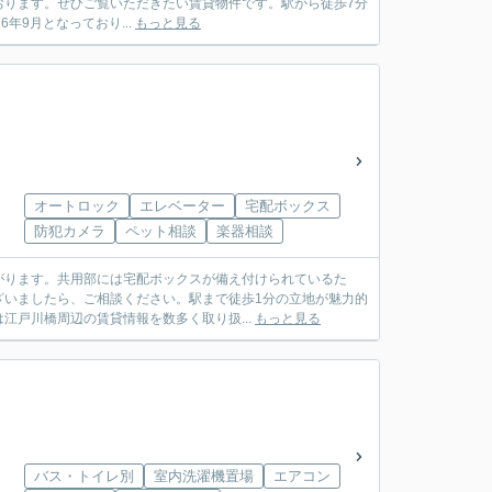
おります。ぜひご覧いただきたい賃貸物件です。駅から徒歩7分
年9月となっており...
もっと見る
オートロック
エレベーター
宅配ボックス
防犯カメラ
ペット相談
楽器相談
がります。共用部には宅配ボックスが備え付けられているた
ざいましたら、ご相談ください。駅まで徒歩1分の立地が魅力的
江戸川橋周辺の賃貸情報を数多く取り扱...
もっと見る
バス・トイレ別
室内洗濯機置場
エアコン