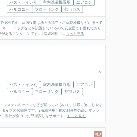
バス・トイレ別
室内洗濯機置場
エアコン
バルコニー
フローリング
都市ガス
ので便利です。室内設備は洗面所独立・浴室乾燥機などが揃って
・オートロックなどを設置しているので安全面でも優れており
あるマンションです。2沿線利用可...
もっと見る
バス・トイレ別
室内洗濯機置場
エアコン
バルコニー
フローリング
都市ガス
V・システムキッチンなどが揃っているので、快適に過ごしやす
ンタイプのお部屋です。2沿線利用可能な利便性の高いマンシ
当社が全力でお部屋探しをサポート...
もっと見る
礼0