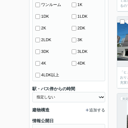
ミ出
ワンルーム
1K
るの
1DK
1LDK
2K
2DK
2LDK
3K
3DK
3LDK
4K
4DK
「ヒ
4LDK以上
おり
充実
駅・バス停からの時間
賃貸
建物構造
追加する
情報公開日