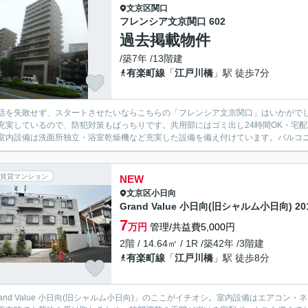
文京区
関口
フレンシア文京関口 602
過去掲載物件
/築7年 /13階建
有楽町線
「
江戸川橋
」駅 徒歩7分
活を失敗せず、スタートさせたいならこちらの「フレンシア文京関口」はいかがでし
充実しているので、防犯対策もばっちりです。共用部にはゴミ出し24時間OK・宅
室内設備は洗面所独立・浴室乾燥機など充実した設備を備え付けています。バルコニー
賃貸マンション
NEW
文京区
小日向
Grand Value 小日向(旧シャルム小日向) 20
7
万円
管理/共益費5,000円
2階 / 14.64㎡ / 1R /築42年 /3階建
有楽町線
「
江戸川橋
」駅 徒歩8分
rand Value 小日向(旧シャルム小日向)」のここがイチオシ。室内設備はエアコ