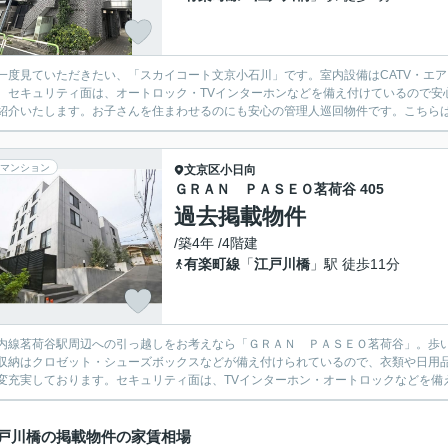
一度見ていただきたい、「スカイコート文京小石川」です。室内設備はCATV・エ
。セキュリティ面は、オートロック・TVインターホンなどを備え付けているので安
紹介いたします。お子さんを住まわせるのにも安心の管理人巡回物件です。こちらはエ
マンション
文京区
小日向
ＧＲＡＮ ＰＡＳＥＯ茗荷谷 405
過去掲載物件
/築4年 /4階建
有楽町線
「
江戸川橋
」駅 徒歩11分
内線茗荷谷駅周辺への引っ越しをお考えなら「ＧＲＡＮ ＰＡＳＥＯ茗荷谷」。歩い
収納はクロゼット・シューズボックスなどが備え付けられているので、衣類や日用
変充実しております。セキュリティ面は、TVインターホン・オートロックなどを備え
戸川橋の掲載物件の家賃相場