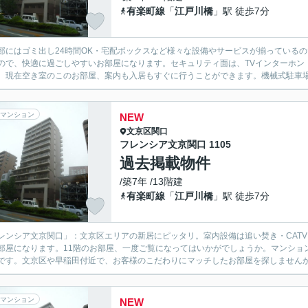
有楽町線
「
江戸川橋
」駅 徒歩7分
部にはゴミ出し24時間OK・宅配ボックスなど様々な設備やサービスが揃っている
ので、快適に過ごしやすいお部屋になります。セキュリティ面は、TVインターホン
。現在空き室のこのお部屋、案内も入居もすぐに行うことができます。機械式駐車場が
マンション
NEW
文京区
関口
フレンシア文京関口 1105
過去掲載物件
/築7年 /13階建
有楽町線
「
江戸川橋
」駅 徒歩7分
レンシア文京関口」：文京区エリアの新居にピッタリ。室内設備は追い焚き・CAT
部屋になります。11階のお部屋、一度ご覧になってはいかがでしょうか。マンショ
です。文京区や早稲田付近で、お客様のこだわりにマッチしたお部屋を探しませんか。
マンション
NEW