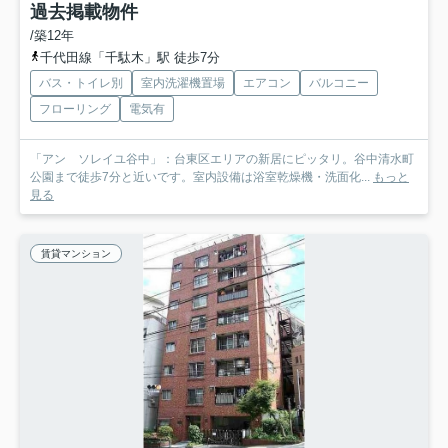
過去掲載物件
/築12年
千代田線「千駄木」駅 徒歩7分
バス・トイレ別
室内洗濯機置場
エアコン
バルコニー
フローリング
電気有
「アン ソレイユ谷中」：台東区エリアの新居にピッタリ。谷中清水町
公園まで徒歩7分と近いです。室内設備は浴室乾燥機・洗面化...
もっと
見る
賃貸マンション