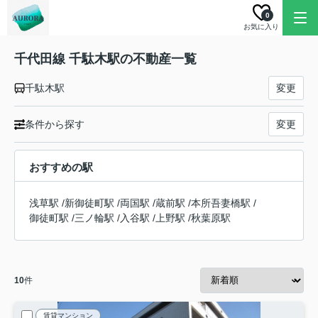
0
お気に入り
千代田線 千駄木駅の不動産一覧
千駄木駅
変更
条件から探す
変更
おすすめの駅
浅草駅
/
新御徒町駅
/
両国駅
/
蔵前駅
/
本所吾妻橋駅
/
御徒町駅
/
三ノ輪駅
/
入谷駅
/
上野駅
/
秋葉原駅
10
件
賃貸マンション