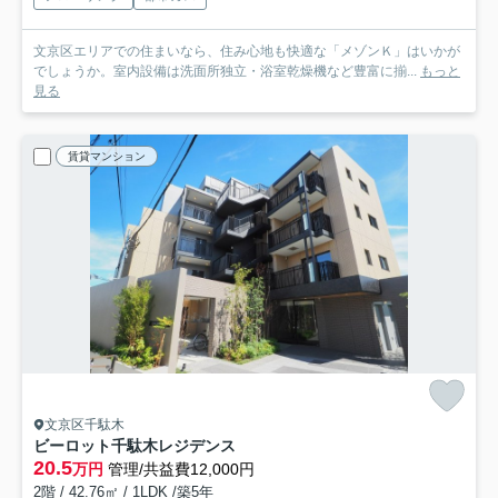
文京区エリアでの住まいなら、住み心地も快適な「メゾンＫ」はいかが
でしょうか。室内設備は洗面所独立・浴室乾燥機など豊富に揃...
もっと
見る
賃貸マンション
文京区千駄木
ビーロット千駄木レジデンス
20.5
万円
管理/共益費12,000円
2階 / 42.76㎡ / 1LDK /築5年