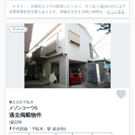
「ＫＲＣ」：台東区エリアの新居にピッタリ。すぐ近く(徒歩1分)には下
谷警察署初音交番もあります。荷物を注文する時に時間を...
もっと見る
アパート
文京区千駄木
メゾンコーワ
G
過去掲載物件
/築22年
千代田線「千駄木」駅 徒歩8分