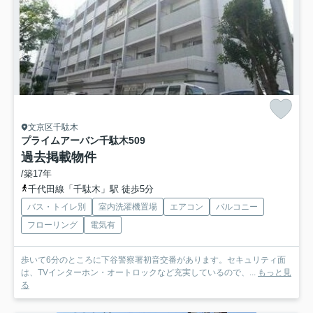
文京区千駄木
プライムアーバン千駄木
509
過去掲載物件
/築17年
千代田線「千駄木」駅 徒歩5分
バス・トイレ別
室内洗濯機置場
エアコン
バルコニー
フローリング
電気有
歩いて6分のところに下谷警察署初音交番があります。セキュリティ面
は、TVインターホン・オートロックなど充実しているので、...
もっと見
る