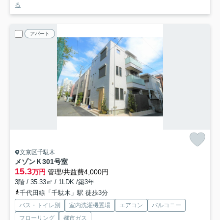
る
アパート
文京区千駄木
メゾンＫ
301号室
15.3
万円
管理/共益費4,000円
3階 / 35.33㎡ / 1LDK /築3年
千代田線「千駄木」駅 徒歩3分
バス・トイレ別
室内洗濯機置場
エアコン
バルコニー
フローリング
都市ガス