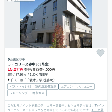
台東区谷中
ラ・コリーヌ谷中
303号室
15.2
万円
管理/共益費4,000円
2階 / 37.95㎡ / 1LDK /築8年
千代田線「千駄木」駅 徒歩8分
バス・トイレ別
室内洗濯機置場
エアコン
バルコニー
フローリング
都市ガス
こだわりポイント満載のラ・コリーヌ谷中。セキュリティ面は、TVイン
ターホン・オートロックなど充実しているので安心して生活...
もっと見