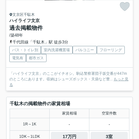
文京区千駄木
ハイライフ文京
過去掲載物件
/築48年
千代田線「千駄木」駅 徒歩3分
バス・トイレ別
室内洗濯機置場
バルコニー
フローリング
電気有
都市ガス
「ハイライフ文京」のここがイチオシ。駒込警察署団子坂交番が447m
のところにあります。収納はシューズボックス・天袋など豊...
もっと見
る
千駄木の掲載物件の家賃相場
家賃相場
空室件数
-
-
1R～1K
17万円
3室
1DK～1LDK