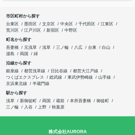
市区町村から探す
台東区
墨田区
文京区
中央区
千代田区
江東区
荒川区
江戸川区
新宿区
中野区
町名から探す
吾妻橋
元浅草
浅草
三ノ輪
八広
台東
白山
湯島
両国
緑
沿線から探す
銀座線
都営浅草線
日比谷線
都営大江戸線
つくばエクスプレス
総武線
東武伊勢崎線
山手線
京浜東北線
半蔵門線
駅から探す
浅草
新御徒町
両国
蔵前
本所吾妻橋
御徒町
三ノ輪
入谷
上野
秋葉原
株式会社AURORA