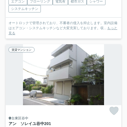
エアコン
フローリング
電気有
都市ガス
シャワー
システムキッチン
オートロックで管理されており、不審者の侵入を抑止します。室内設備
はエアコン・システムキッチンなど大変充実しております。収...
もっと
見る
賃貸マンション
台東区谷中
アン ソレイユ谷中
201