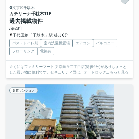
文京区千駄木
カテリーナ千駄木
11F
過去掲載物件
/築28年
千代田線「千駄木」駅 徒歩6分
バス・トイレ別
室内洗濯機置場
エアコン
バルコニー
フローリング
電気有
近くにはファミリーマート 文京向丘二丁目店(徒歩6分)がありちょっと
した買い物に便利です。セキュリティ面は、オートロック...
もっと見る
賃貸マンション