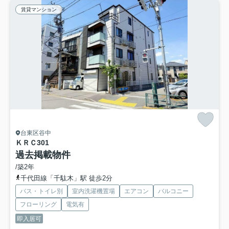
賃貸マンション
台東区谷中
ＫＲＣ
301
過去掲載物件
/築2年
千代田線「千駄木」駅 徒歩2分
バス・トイレ別
室内洗濯機置場
エアコン
バルコニー
フローリング
電気有
即入居可