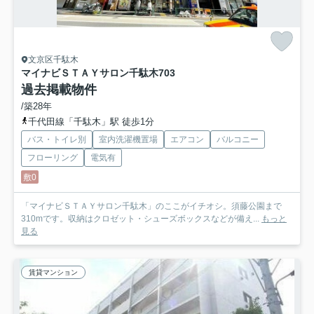
文京区千駄木
マイナビＳＴＡＹサロン千駄木
703
過去掲載物件
/築28年
千代田線「千駄木」駅 徒歩1分
バス・トイレ別
室内洗濯機置場
エアコン
バルコニー
フローリング
電気有
敷0
「マイナビＳＴＡＹサロン千駄木」のここがイチオシ。須藤公園まで
310mです。収納はクロゼット・シューズボックスなどが備え...
もっと
見る
賃貸マンション