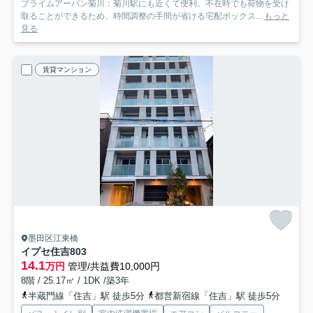
プライムアーバン菊川：菊川駅にも近くて便利。不在時でも荷物を受け
取ることができるため、時間調整の手間が省ける宅配ボックス...
もっと
見る
賃貸マンション
墨田区江東橋
イプセ住吉
803
14.1
万円
管理/共益費10,000円
8階 / 25.17㎡ / 1DK /築3年
半蔵門線「住吉」駅 徒歩5分
都営新宿線「住吉」駅 徒歩5分