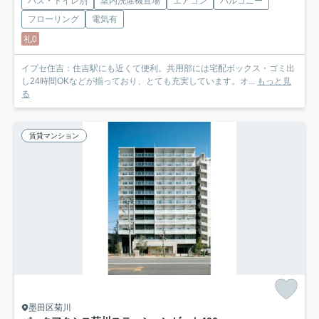
バス・トイレ別
室内洗濯機置場
エアコン
バルコニー
フローリング
電気有
礼0
イプセ住吉：住吉駅にも近くて便利。共用部には宅配ボックス・ゴミ出
し24時間OKなどが揃っており、とても充実しています。オ...
もっと見
る
賃貸マンション
墨田区菊川