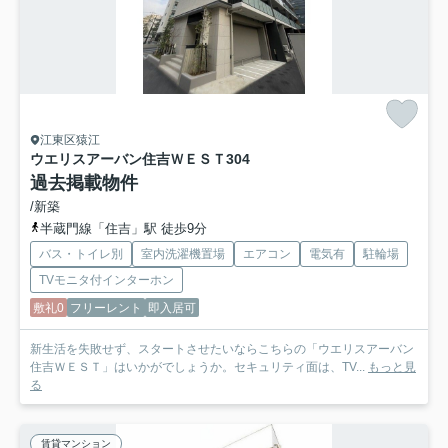
江東区猿江
ウエリスアーバン住吉ＷＥＳＴ
304
過去掲載物件
/新築
半蔵門線「住吉」駅 徒歩9分
バス・トイレ別
室内洗濯機置場
エアコン
電気有
駐輪場
TVモニタ付インターホン
敷礼0
フリーレント
即入居可
新生活を失敗せず、スタートさせたいならこちらの「ウエリスアーバン
住吉ＷＥＳＴ」はいかがでしょうか。セキュリティ面は、TV...
もっと見
る
賃貸マンション