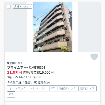
賃貸マンション
墨田区菊川
プライムアーバン菊川
303
11.9
万円
管理/共益費15,000円
3階 / 25.14㎡ / 1K /築3年
半蔵門線「住吉」駅 徒歩10分
オートロック
エレベーター
BS
宅配ボックス
防犯カメラ
CS