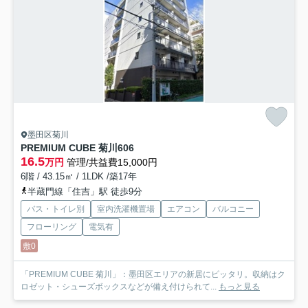
墨田区菊川
PREMIUM CUBE 菊川
606
16.5
万円
管理/共益費15,000円
6階 / 43.15㎡ / 1LDK /築17年
半蔵門線「住吉」駅 徒歩9分
バス・トイレ別
室内洗濯機置場
エアコン
バルコニー
フローリング
電気有
敷0
「PREMIUM CUBE 菊川」：墨田区エリアの新居にピッタリ。収納はク
ロゼット・シューズボックスなどが備え付けられて...
もっと見る