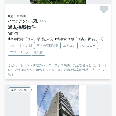
墨田区菊川
パークアクシス菊川
902
過去掲載物件
/築12年
半蔵門線「住吉」駅 徒歩8分
都営新宿線「住吉」駅 徒歩8分
バス・トイレ別
室内洗濯機置場
エアコン
バルコニー
フローリング
電気有
こだわりポイント満載のパークアクシス菊川。安全な暮らしは、オート
ロック付き物件から始めましょう。室内設備は浴室乾燥機・洗...
もっと
見る
賃貸マンション