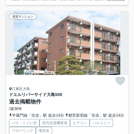
賃貸マンション
江東区大島
ドエルリバーサイド大島
508
過去掲載物件
/築36年
半蔵門線「住吉」駅 徒歩14分
都営新宿線「住吉」駅 徒歩14分
バス・トイレ別
室内洗濯機置場
エアコン
バルコニー
フローリング
電気有