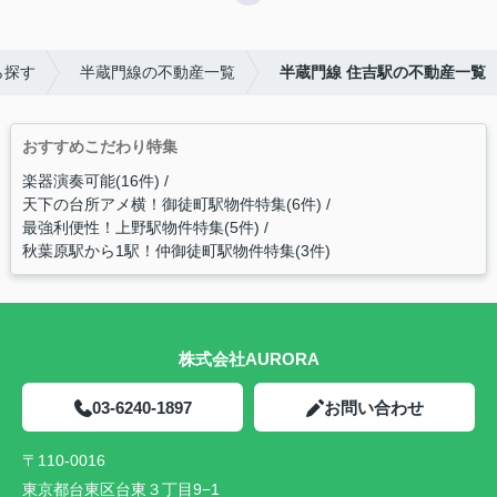
ら探す
半蔵門線の不動産一覧
半蔵門線 住吉駅の不動産一覧
おすすめこだわり特集
楽器演奏可能(16件)
天下の台所アメ横！御徒町駅物件特集(6件)
最強利便性！上野駅物件特集(5件)
秋葉原駅から1駅！仲御徒町駅物件特集(3件)
株式会社AURORA
03-6240-1897
お問い合わせ
〒110-0016
東京都台東区台東３丁目9−1