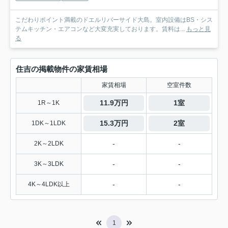
こだわりポイント満載のドエルリバーサイド大島。室内設備はBS・シス
テムキッチン・エアコンなど大変充実しております。賃料は...
もっと見
る
住吉の掲載物件の家賃相場
家賃相場
空室件数
11.9万円
1室
1R～1K
15.3万円
2室
1DK～1LDK
-
-
2K～2LDK
-
-
3K～3LDK
-
-
4K～4LDK以上
1