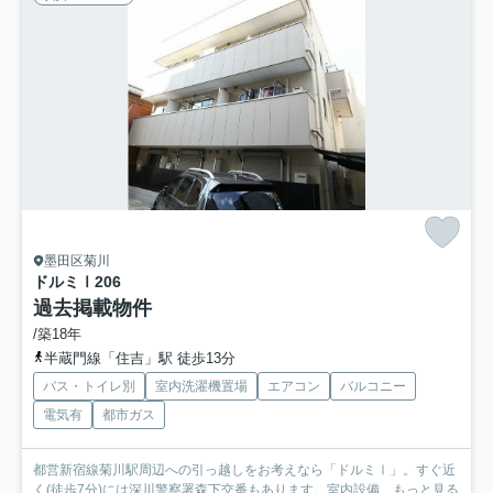
墨田区菊川
ドルミⅠ
206
過去掲載物件
/築18年
半蔵門線「住吉」駅 徒歩13分
バス・トイレ別
室内洗濯機置場
エアコン
バルコニー
電気有
都市ガス
都営新宿線菊川駅周辺への引っ越しをお考えなら「ドルミⅠ」。すぐ近
く(徒歩7分)には深川警察署森下交番もあります。室内設備...
もっと見る