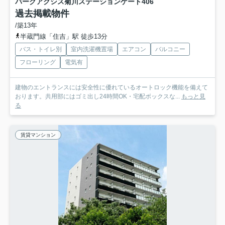
パークアクシス菊川ステーションゲート
406
過去掲載物件
/築13年
半蔵門線「住吉」駅 徒歩13分
バス・トイレ別
室内洗濯機置場
エアコン
バルコニー
フローリング
電気有
建物のエントランスには安全性に優れているオートロック機能を備えて
おります。共用部にはゴミ出し24時間OK・宅配ボックスな...
もっと見
る
賃貸マンション