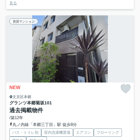
見る
賃貸マンション
NEW
文京区本郷
グランツ本郷菊坂
101
過去掲載物件
/築12年
丸ノ内線「本郷三丁目」駅 徒歩8分
バス・トイレ別
室内洗濯機置場
エアコン
フローリング