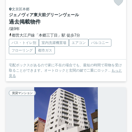
文京区本郷
ジェノヴィア東大前グリーンヴェール
過去掲載物件
/築9年
都営大江戸線「本郷三丁目」駅 徒歩7分
バス・トイレ別
室内洗濯機置場
エアコン
バルコニー
フローリング
都市ガス
宅配ボックスがあるので家に不在の場合でも、最短の時間で荷物を受け
取ることができます。オートロックと玄関の鍵で二重にロック...
もっと
見る
賃貸マンション