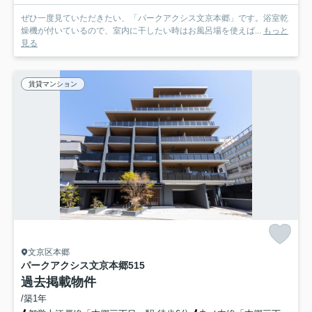
ぜひ一度見ていただきたい、「パークアクシス文京本郷」です。浴室乾
燥機が付いているので、室内に干したい時はお風呂場を使えば...
もっと
見る
賃貸マンション
文京区本郷
パークアクシス文京本郷
515
過去掲載物件
/築1年