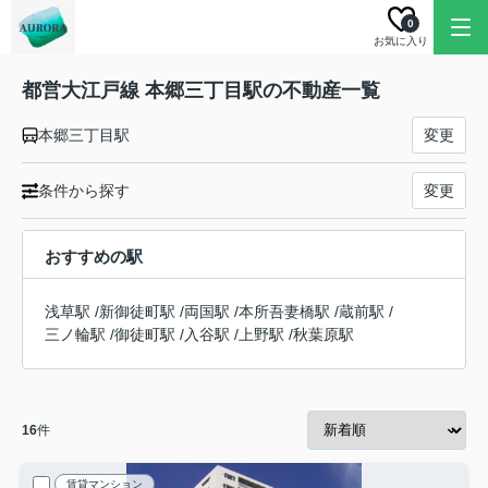
0
お気に入り
都営大江戸線 本郷三丁目駅の不動産一覧
本郷三丁目駅
変更
条件から探す
変更
おすすめの駅
浅草駅
/
新御徒町駅
/
両国駅
/
本所吾妻橋駅
/
蔵前駅
/
三ノ輪駅
/
御徒町駅
/
入谷駅
/
上野駅
/
秋葉原駅
16
件
賃貸マンション