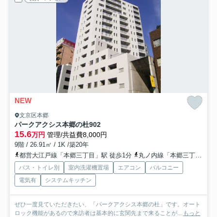
NEW
文京区本郷
パークアクシス本郷の杜
902
15.6
万円
管理/共益費8,000円
9階 / 26.91㎡ / 1K /築20年
都営大江戸線「本郷三丁目」駅 徒歩1分
丸ノ内線「本郷三丁目」駅 徒歩3分
バス・トイレ別
室内洗濯機置場
エアコン
バルコニー
電気有
システムキッチン
ぜひ一度見ていただきたい、「パークアクシス本郷の杜」です。オート
ロック機能があるので来訪者は基本的に玄関先まで来ることが...
もっと