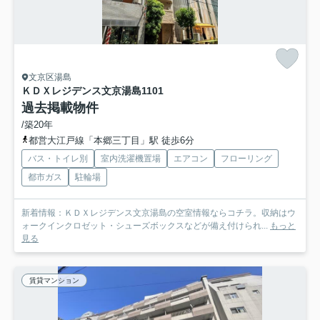
文京区湯島
ＫＤＸレジデンス文京湯島
1101
過去掲載物件
/築20年
都営大江戸線「本郷三丁目」駅 徒歩6分
バス・トイレ別
室内洗濯機置場
エアコン
フローリング
都市ガス
駐輪場
新着情報：ＫＤＸレジデンス文京湯島の空室情報ならコチラ。収納はウ
ォークインクロゼット・シューズボックスなどが備え付けられ...
もっと
見る
賃貸マンション