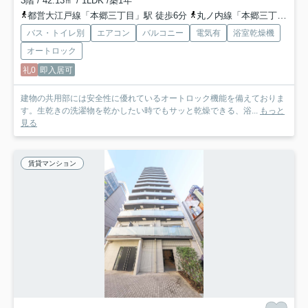
3階 / 42.13㎡ / 1LDK /築1年
都営大江戸線「本郷三丁目」駅 徒歩6分
丸ノ内線「本郷三丁目」駅 徒歩6分
バス・トイレ別
エアコン
バルコニー
電気有
浴室乾燥機
オートロック
礼0
即入居可
建物の共用部には安全性に優れているオートロック機能を備えておりま
す。生乾きの洗濯物を乾かしたい時でもサッと乾燥できる、浴...
もっと
見る
賃貸マンション