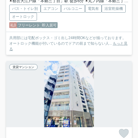
都営大江戸線「本郷三丁目」駅 徒歩6分
丸ノ内線「本郷三丁目」駅 徒歩6分
バス・トイレ別
エアコン
バルコニー
電気有
浴室乾燥機
オートロック
礼0
フリーレント
即入居可
共用部には宅配ボックス・ゴミ出し24時間OKなどが揃っております。
オートロック機能が付いているのでドアの前まで知らない人...
もっと見
る
賃貸マンション