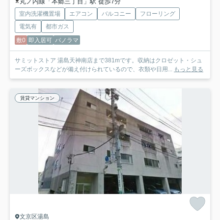
丸ノ内線「本郷三丁目」駅 徒歩7分
室内洗濯機置場
エアコン
バルコニー
フローリング
電気有
都市ガス
敷0
即入居可
パノラマ
サミットストア 湯島天神南店まで381mです。収納はクロゼット・シュ
ーズボックスなどが備え付けられているので、衣類や日用...
もっと見る
賃貸マンション
文京区湯島