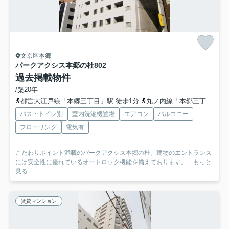
文京区本郷
パークアクシス本郷の杜
802
過去掲載物件
/築20年
都営大江戸線「本郷三丁目」駅 徒歩1分
丸ノ内線「本郷三丁目」駅 徒歩3分
バス・トイレ別
室内洗濯機置場
エアコン
バルコニー
フローリング
電気有
こだわりポイント満載のパークアクシス本郷の杜。建物のエントランス
には安全性に優れているオートロック機能を備えております。...
もっと
見る
賃貸マンション