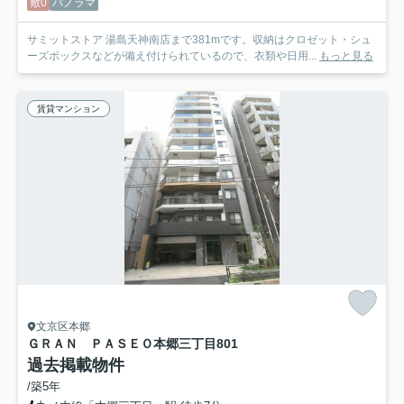
敷0
パノラマ
サミットストア 湯島天神南店まで381mです。収納はクロゼット・シュ
ーズボックスなどが備え付けられているので、衣類や日用...
もっと見る
賃貸マンション
文京区本郷
ＧＲＡＮ ＰＡＳＥＯ本郷三丁目
801
過去掲載物件
/築5年