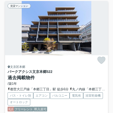
賃貸マンション
文京区本郷
パークアクシス文京本郷
522
過去掲載物件
/築1年
都営大江戸線「本郷三丁目」駅 徒歩6分
丸ノ内線「本郷三丁目」駅 徒歩6分
バス・トイレ別
エアコン
バルコニー
電気有
浴室乾燥機
オートロック
礼0
フリーレント
即入居可