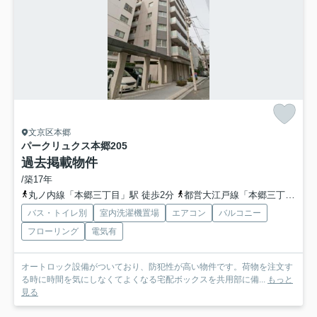
文京区本郷
パークリュクス本郷
205
過去掲載物件
/築17年
丸ノ内線「本郷三丁目」駅 徒歩2分
都営大江戸線「本郷三丁目」駅 徒歩3分
バス・トイレ別
室内洗濯機置場
エアコン
バルコニー
フローリング
電気有
オートロック設備がついており、防犯性が高い物件です。荷物を注文す
る時に時間を気にしなくてよくなる宅配ボックスを共用部に備...
もっと
見る