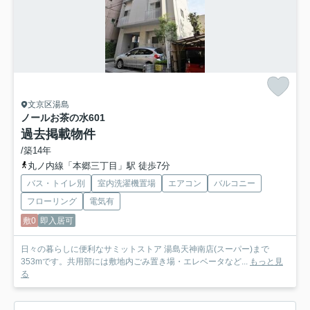
文京区湯島
ノールお茶の水
601
過去掲載物件
/築14年
丸ノ内線「本郷三丁目」駅 徒歩7分
バス・トイレ別
室内洗濯機置場
エアコン
バルコニー
フローリング
電気有
敷0
即入居可
日々の暮らしに便利なサミットストア 湯島天神南店(スーパー)まで
353mです。共用部には敷地内ごみ置き場・エレベータなど...
もっと見
る