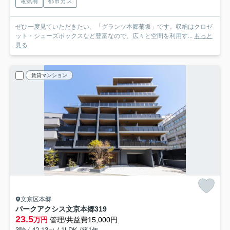
電気有
都市ガス
ぜひ一度見ていただきたい、「グランツ本郷菊坂」です。収納はクロゼ
ット・シューズボックスなど豊富なので、広々と空間を利用す...
もっと
見る
賃貸マンション
文京区本郷
パークアクシス文京本郷
319
23.5
万円
管理/共益費15,000円