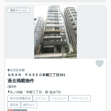
賃貸マンション
文京区本郷
ＧＲＡＮ ＰＡＳＥＯ本郷三丁目
301
過去掲載物件
/築5年
丸ノ内線「本郷三丁目」駅 徒歩7分
室内洗濯機置場
エアコン
バルコニー
フローリング
電気有
都市ガス