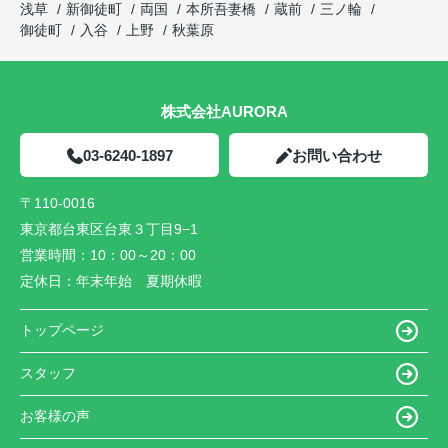
浅草
新御徒町
両国
本所吾妻橋
蔵前
三ノ輪
御徒町
入谷
上野
秋葉原
株式会社AURORA
03-6240-1897
お問い合わせ
〒110-0016
東京都台東区台東３丁目9−1
営業時間：
10：00～20：00
定休日：
年末年始 夏期休暇
トップページ
スタッフ
お客様の声