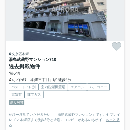
文京区本郷
湯島武蔵野マンション
710
過去掲載物件
/築54年
丸ノ内線「本郷三丁目」駅 徒歩4分
バス・トイレ別
室内洗濯機置場
エアコン
バルコニー
電気有
都市ガス
即入居可
ぜひ一度見ていただきたい、「湯島武蔵野マンション」です。セブンイ
レブン 本郷店まで徒歩3分と近場にコンビニがあるのもポイ...
もっと見
る