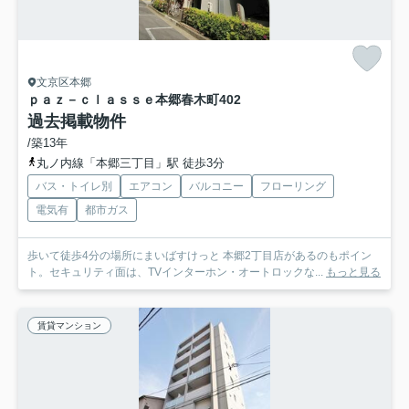
文京区本郷
ｐａｚ－ｃｌａｓｓｅ本郷春木町
402
過去掲載物件
/築13年
丸ノ内線「本郷三丁目」駅 徒歩3分
バス・トイレ別
エアコン
バルコニー
フローリング
電気有
都市ガス
歩いて徒歩4分の場所にまいばすけっと 本郷2丁目店があるのもポイン
ト。セキュリティ面は、TVインターホン・オートロックな...
もっと見る
賃貸マンション