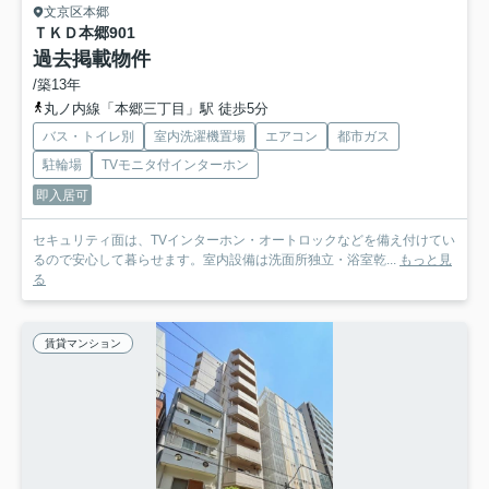
文京区本郷
ＴＫＤ本郷
901
過去掲載物件
/築13年
丸ノ内線「本郷三丁目」駅 徒歩5分
バス・トイレ別
室内洗濯機置場
エアコン
都市ガス
駐輪場
TVモニタ付インターホン
即入居可
セキュリティ面は、TVインターホン・オートロックなどを備え付けてい
るので安心して暮らせます。室内設備は洗面所独立・浴室乾...
もっと見
る
賃貸マンション