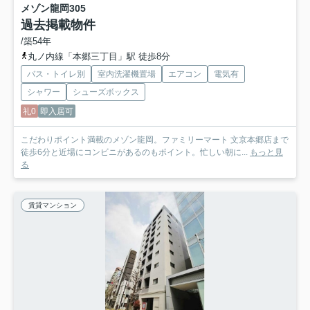
メゾン龍岡
305
過去掲載物件
/築54年
丸ノ内線「本郷三丁目」駅 徒歩8分
バス・トイレ別
室内洗濯機置場
エアコン
電気有
シャワー
シューズボックス
礼0
即入居可
こだわりポイント満載のメゾン龍岡。ファミリーマート 文京本郷店まで
徒歩6分と近場にコンビニがあるのもポイント。忙しい朝に...
もっと見
る
賃貸マンション